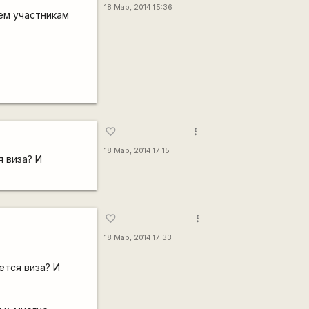
18 Мар, 2014 15:36
сем участникам
more_vert
favorite_border
18 Мар, 2014 17:15
 виза? И
more_vert
favorite_border
18 Мар, 2014 17:33
ется виза? И