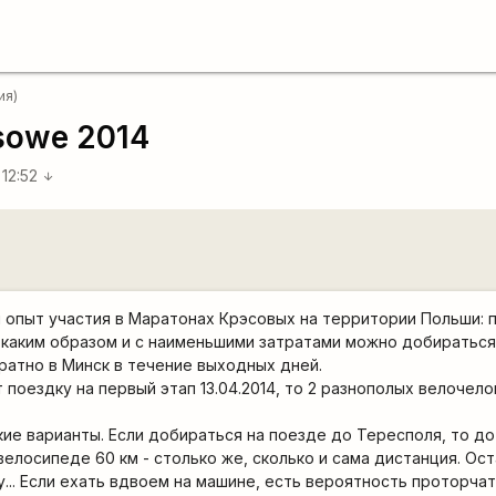
ия)
sowe 2014
 12:52
arrow_downward
л опыт участия в Маратонах Крэсовых на территории Польши: 
 каким образом и с наименьшими затратами можно добираться
ратно в Минск в течение выходных дней.
 поездку на первый этап 13.04.2014, то 2 разнополых велочел
ие варианты. Если добираться на поезде до Тересполя, то до
елосипеде 60 км - столько же, сколько и сама дистанция. Ост
у... Если ехать вдвоем на машине, есть вероятность проторчат