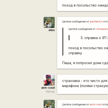
поход в посольство ожидае
Цитата сообщения от
pashevich
отп
Цитата сообщения от
shimanov
oles
справка о ЗП
поход в посольство ож
справку.
Паша, я попросил доки сд
страховка - это чисто дл
марафона (поляки страхую
ann-cool
Автор
Цитата сообщения от
ann\-cool
отп