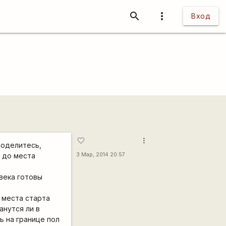
search
more_vert
Вход
more_vert
favorite_border
поделитесь,
 до места
3 Мар, 2014 20:57
овека готовы
 места старта
анутся ли в
ь на границе пол