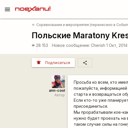
menu
Соревнования и мероприятия (перенесено в Событ
arrow_back
Польские Maratony Kre
28 153
Новое сообщение:
Cherish
1 Окт, 2014
visibility
notifications_active
share
Подписаться
Просьба ко всем, кто име
пожалуйста, информацией
ann-cool
старта и возвращаться об
Автор
Если кто-то уже планирует
присоединиться.
Мы прорабатывали кое-как
нужно будет проехать на в
таком случае силы на гонк