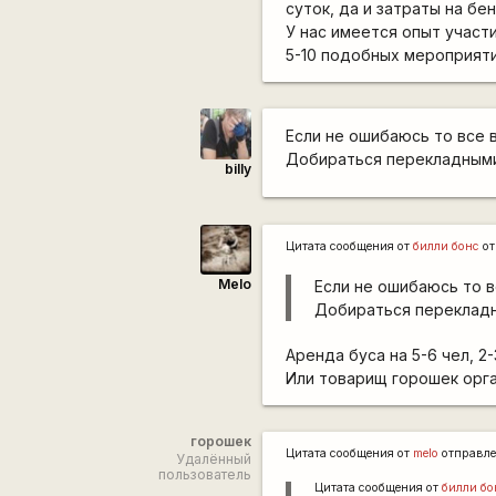
суток, да и затраты на бе
У нас имеется опыт участ
5-10 подобных мероприяти
Если не ошибаюсь то все 
Добираться перекладными
billy
Цитата сообщения от
билли бонс
от
Melo
Если не ошибаюсь то в
Добираться перекладн
Аренда буса на 5-6 чел, 2-
Или товарищ горошек орган
горошек
Цитата сообщения от
melo
отправл
Удалённый
пользователь
Цитата сообщения от
билли бо