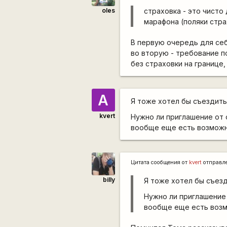
oles
страховка - это чисто
марафона (поляки стра
В первую очередь для себ
во вторую - требование п
без страховки на границе,
А
Я тоже хотел бы съездить
kvert
Нужно ли приглашение от 
вообще еще есть возможн
Цитата сообщения от
kvert
отправл
billy
Я тоже хотел бы съезд
Нужно ли приглашение 
вообще еще есть возм