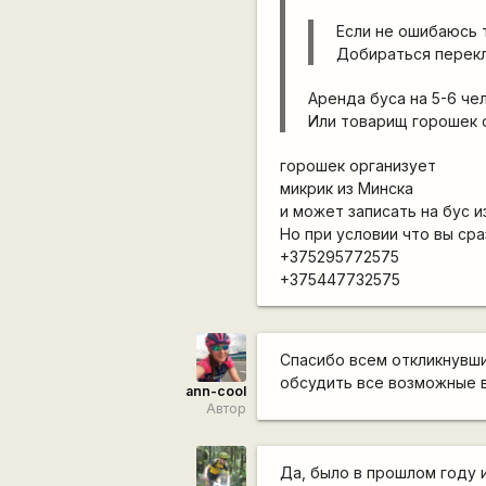
Если не ошибаюсь 
Добираться перекл
Аренда буса на 5-6 чел
Или товарищ горошек о
горошек организует
микрик из Минска
и может записать на бус и
Но при условии что вы ср
+375295772575
+375447732575
Спасибо всем откликнувшим
обсудить все возможные 
ann-cool
Автор
Да, было в прошлом году 