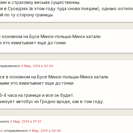
нзин и страховку весьма существенны.
ия в Суседзях (в этом году туда снова поедем), однако хотел
й по ту сторону границы.
в основном на Бусе Минск-польша-Минск катали.
 это изматывает еще до гонки.
правленного
4 Мар, 2014 в 00:04
се в основном на Бусе Минск-польша-Минск катали.
ыми это изматывает еще до гонки.
3-4 часа на границе и все ок будет.
изует автобус из Гродно вроде, как в том году.
енного
4 Мар, 2014 в 07:57
нс
отправленного
4 Мар, 2014 в 00:04