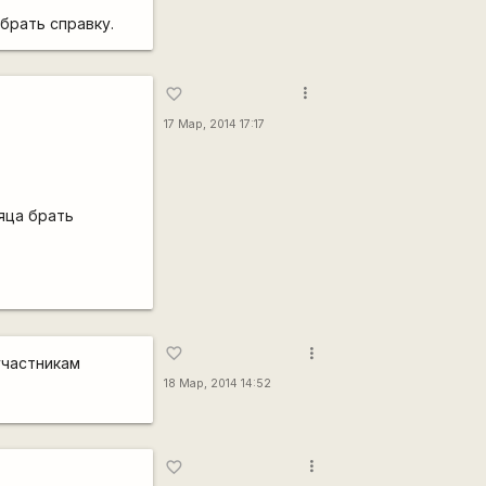
 брать справку.
more_vert
favorite_border
17 Мар, 2014 17:17
сяца брать
more_vert
favorite_border
участникам
18 Мар, 2014 14:52
more_vert
favorite_border