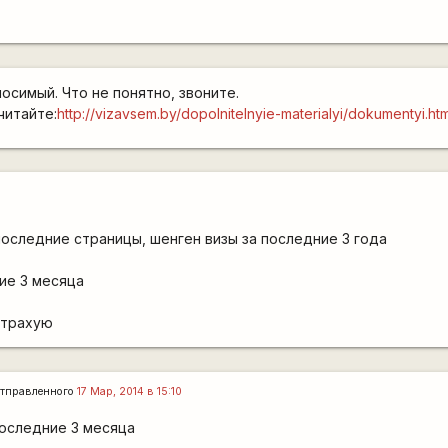
осимый. Что не понятно, звоните.
читайте:
http://vizavsem.by/dopolnitelnyie-materialyi/dokumentyi.htm
последние страницы, шенген визы за последние 3 года
ние 3 месяца
страхую
тправленного
17 Мар, 2014 в 15:10
последние 3 месяца