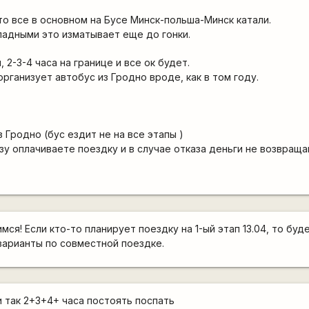
то все в основном на Бусе Минск-польша-Минск катали.
адными это изматывает еще до гонки.
, 2-3-4 часа на границе и все ок будет.
рганизует автобус из Гродно вроде, как в том году.
з Гродно (бус ездит не на все этапы )
азу оплачиваете поездку и в случае отказа деньги не возвращ
ся! Если кто-то планирует поездку на 1-ый этап 13.04, то бу
варианты по совместной поездке.
и так 2+3+4+ часа постоять поспать