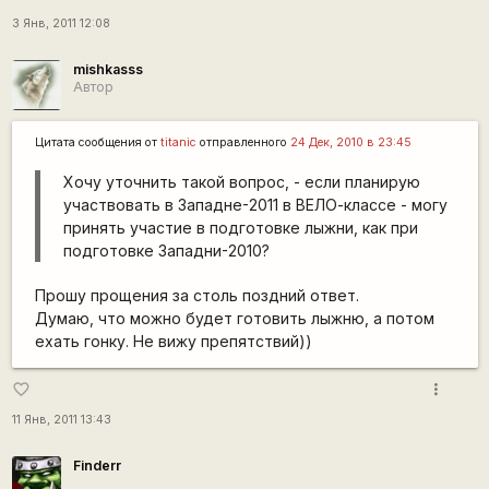
3 Янв, 2011 12:08
mishkasss
Автор
Цитата сообщения от
titanic
отправленного
24 Дек, 2010 в 23:45
Хочу уточнить такой вопрос, - если планирую
участвовать в Западне-2011 в ВЕЛО-классе - могу
принять участие в подготовке лыжни, как при
подготовке Западни-2010?
Прошу прощения за столь поздний ответ.
Думаю, что можно будет готовить лыжню, а потом
ехать гонку. Не вижу препятствий))
more_vert
favorite_border
11 Янв, 2011 13:43
Finderr