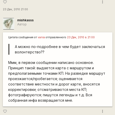
more_vert
favorite_border
23 Дек, 2010 21:00
mishkasss
Автор
Цитата сообщения от
vania
отправленного
23 Дек, 2010 в 21:00
А можно по-подробнее в чем будет заключаться
волонтерство??
Ммм, в первом сообщении написано основное.
Принцип такой: выдается карта с маршрутом и
предполагаемыми точками КП. На разведке маршрут
проезжается/пробегается; оценивается
соответствие местности и дорог карте, вносятся
корректировки; отсматриваются места КП;
фотографируются; пишутся легенды и т.д. Вся
собранная инфа возвращается мне.
more_vert
favorite_border