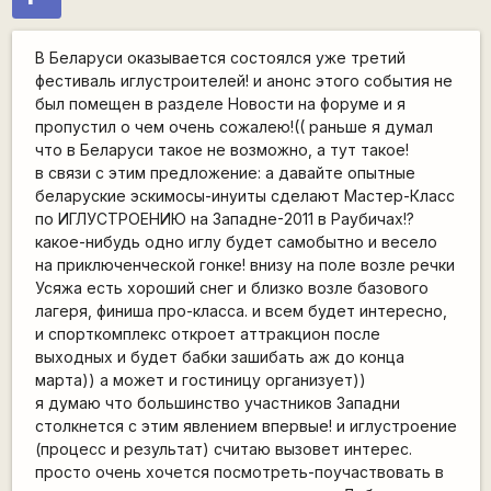
В Беларуси оказывается состоялся уже третий
фестиваль иглустроителей! и анонс этого события не
был помещен в разделе Новости на форуме и я
пропустил о чем очень сожалею!(( раньше я думал
что в Беларуси такое не возможно, а тут такое!
в связи с этим предложение: а давайте опытные
беларуские эскимосы-инуиты сделают Мастер-Класс
по ИГЛУСТРОЕНИЮ на Западне-2011 в Раубичах!?
какое-нибудь одно иглу будет самобытно и весело
на приключенческой гонке! внизу на поле возле речки
Усяжа есть хороший снег и близко возле базового
лагеря, финиша про-класса. и всем будет интересно,
и спорткомплекс откроет аттракцион после
выходных и будет бабки зашибать аж до конца
марта)) а может и гостиницу организует))
я думаю что большинство участников Западни
столкнется с этим явлением впервые! и иглустроение
(процесс и результат) считаю вызовет интерес.
просто очень хочется посмотреть-поучаствовать в