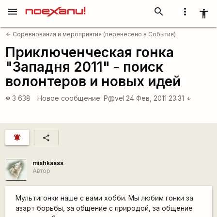
menu
search
more_vert
accessibility_new
Соревнования и мероприятия (перенесено в События)
arrow_back
Приключенческая гонка
"Западня 2011" - поиск
волонтеров и новых идей
3 638
Новое сообщение:
P@vel
24 Фев, 2011 23:31
visibility
arrow_downward
notifications_active
share
mishkasss
Автор
Мультигонки наше с вами хобби. Мы любим гонки за
азарт борьбы, за общение с природой, за общение