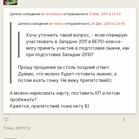
Цитата сообщения от
mishkasss
отправленного
11 Янв, 2011 в 13:43
Цитата сообщения от
titanic
отправленного
24 Дек, 2010 в 23:45
Хочу уточнить такой вопрос, - если планирую
участвовать в Западне-2011 в ВЕЛО-классе -
могу принять участие в подготовке лыжни, как
при подготовке Западни-2010?
Прошу прощения за столь поздний ответ.
Думаю, что можно будет готовить лыжню, а
потом ехать гонку. Не вижу препятствий))
А можно нарисовать карту, поставить КП а потом
пробежать?
Кажется, препятствий тоже нету 8)
more_vert
favorite_border
11 Янв, 2011 17:12