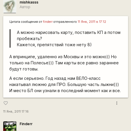
mishkasss
Автор
Цитата сообщения от
finderr
отправленного
11 Янв, 2011 в 17:12
А можно нарисовать карту, поставить КП а потом
пробежать?
Кажется, препятствий тоже нету 8)
А впринципе, удаленно из Москвы и это можно)) Но
только на Полесье))) Там карты все равно зараннее
будут готовы.
А если серьезно. Год назад нам ВЕЛО-класс
накатывал люжню для ПРО. Большую часть лыжни)))
И место БЛ они узнали в последний момент как и все.
more_vert
favorite_border
11 Янв, 2011 17:16
Finderr