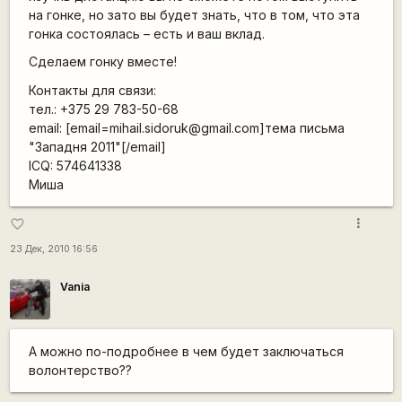
на гонке, но зато вы будет знать, что в том, что эта
гонка состоялась – есть и ваш вклад.
Сделаем гонку вместе!
Контакты для связи:
тел.: +375 29 783-50-68
email: [email=mihail.sidoruk@gmail.com]тема письма
"Западня 2011"[/email]
ICQ: 574641338
Миша
more_vert
favorite_border
23 Дек, 2010 16:56
Vania
А можно по-подробнее в чем будет заключаться
волонтерство??