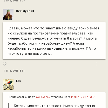
12 Янв, 2011 13:37
svetlaychok
Кстати, может кто то знает (имею ввиду точно знает
- с ссылкой на постановление правительства) как
именно будет Беларусь отмечать 8 марта? 7 марта
будет рабочим или нерабочим днем? А если
нерабочим то из каких выходных его возьмут? А то
что-то гугл не помогает....
more_vert
favorite_border
14 Янв, 2011 13:51
Lilu
Цитата сообщения от
svetlaychok
отправленного
14 Янв, 2011 в 13:51
Кстати, может кто то знает (имею ввиду точно