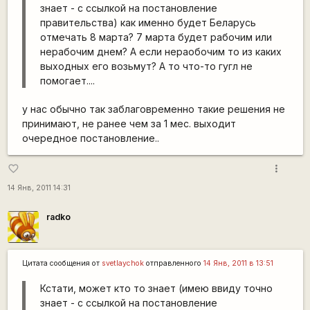
знает - с ссылкой на постановление
правительства) как именно будет Беларусь
отмечать 8 марта? 7 марта будет рабочим или
нерабочим днем? А если нераобочим то из каких
выходных его возьмут? А то что-то гугл не
помогает....
у нас обычно так заблаговременно такие решения не
принимают, не ранее чем за 1 мес. выходит
очередное постановление..
more_vert
favorite_border
14 Янв, 2011 14:31
radko
Цитата сообщения от
svetlaychok
отправленного
14 Янв, 2011 в 13:51
Кстати, может кто то знает (имею ввиду точно
знает - с ссылкой на постановление