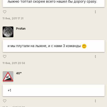
лыжню топтал скорее всего нашел бы дорогу сразу.
more_vert
favorite_border
11 Янв, 2011 17:31
Profan
и мы плутали на лыжне, и с нами 3 команды
:)
more_vert
favorite_border
11 Янв, 2011 20:56
40°
+1
more_vert
favorite_border