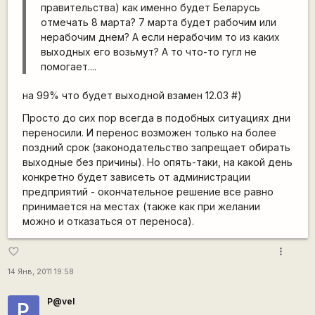
правительства) как именно будет Беларусь
отмечать 8 марта? 7 марта будет рабочим или
нерабочим днем? А если нерабочим то из каких
выходных его возьмут? А то что-то гугл не
помогает....
на 99% что будет выходной взамен 12.03 #)
Просто до сих пор всегда в подобных ситуациях дни
переносили. И перенос возможен только на более
поздний срок (законодательство запрещает обирать
выходные без причины). Но опять-таки, на какой день
конкретно будет зависеть от администрации
предприятий - окончательное решение все равно
принимается на местах (также как при желании
можно и отказаться от переноса).
more_vert
favorite_border
14 Янв, 2011 19:58
P@vel
P