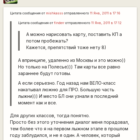
Цитата сообщения от
mishkasss
отправленного
11 Янв, 2011 в 17:16
Цитата сообщения от
finderr
отправленного
11 Янв, 2011 в 17:12
А можно нарисовать карту, поставить КП а
потом пробежать?
Кажется, препятствий тоже нету 8)
А впринципе, удаленно из Москвы и это можно))
Но только на Полесье))) Там карты все равно
зараннее будут готовы.
А если серьезно. Год назад нам ВЕЛО-класс
накатывал люжню для ПРО. Большую часть
лыжни))) И место БЛ они узнали в последний
момент как и все.
Для других классов, тогда понятно.
Просто без этого уточнения диалог меня порадовал,
тем более что я на первом лыжном этапе в прошлом
году заблудился, и не я один. А человек, который