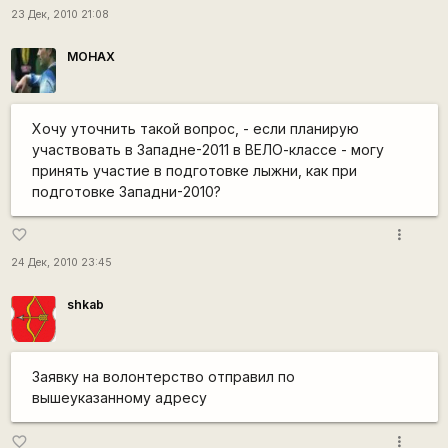
23 Дек, 2010 21:08
MOHAX
Хочу уточнить такой вопрос, - если планирую
участвовать в Западне-2011 в ВЕЛО-классе - могу
принять участие в подготовке лыжни, как при
подготовке Западни-2010?
more_vert
favorite_border
24 Дек, 2010 23:45
shkab
Заявку на волонтерство отправил по
вышеуказанному адресу
more_vert
favorite_border