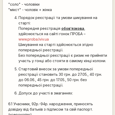
"соло" - чоловіки
"мікст" - чоловік + жінка
Порядок реєстрації та умови шикування на
старті:
Попередня реєстрація
обов’язкова
,
здійснюється на сайті гонок ПРОБА –
www.proba.lviv.ua
Шикування на старті здійснюється згідно
попередньої реєстрації.
Без попередньої реєстрації є ризик не прийняти
участь у гонці або стояти в самому кінці колони.
Стартовий внесок за умови попередньої
реєстрації становить 30 грн. до 27.05., 40 грн.
до 06.06., 45 грн. до 17.05., 50 грн. без
попередньої реєстрації.
Допуск до участі в змаганнях:
6.1 Учасники, 92р.-94р. народження, приносять
довідку від батьків з підписом та свій паспорт.
(ксерокопію)