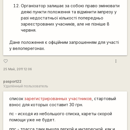
Організатор залишає за собою право змінювати
деякі пункти положення та відмінити імпрезу у
разі недостатньої кількості попередньо
зареєстрованих учасників, але не пізніше 8
червня.
Дане положення є офіційним запрошенням для участі
у велоперегонах.
more_vert
favorite_border
25 Май, 2011 12:06
pasport22
Удалённый пользователь
список
зарегистрированных участников
, стартовый
взнос для которых составит 30 грн.
пс - исходя из небольшого списка, кареты скорой
помощи уже не будет.
ппс - трасса таки вышла легкой и интересной, как и