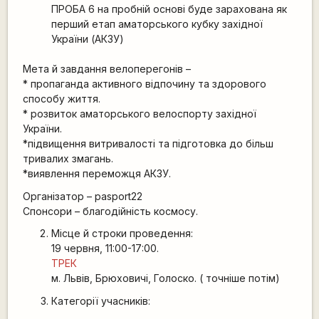
ПРОБА 6 на пробній основі буде зарахована як
перший етап аматорського кубку західної
України (АКЗУ)
Мета й завдання велоперегонів –
* пропаганда активного відпочину та здорового
способу життя.
* розвиток аматорського велоспорту західної
України.
*підвищення витривалості та підготовка до більш
тривалих змагань.
*виявлення переможця АКЗУ.
Організатор – pasport22
Спонсори – благодійність космосу.
Місце й строки проведення:
19 червня, 11:00-17:00.
ТРЕК
м. Львів, Брюховичі, Голоско. ( точніше потім)
Категорії учасників: