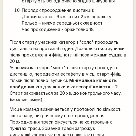
стартують всі одночасно згідно шикування.
Порядок проходження дистанції:
Довжина кола - 6 км., з них 2 км. асфальту
Рельєф – нижче середньої складності.
Час проходження - орієнтовно 18
Після старту учасники категорії "соло" проходять
дистанцію на протязі 6 годин. Дозволяються зупинки
після проходження фінішної лінії поза межами суддів в
20 м.
Учасники категорії "мікст" після старту проходять
дистанцію, передаючи естафету в місці старт-фініш,
тільки після повної зупинки.
Мінімальна кількість
пройдених кіл для жінки в категорії «мікст» - 2.
Старт закривається за 20 хв. до контрольного часу.
(можливі зміни)
Місце команд визначається у протоколі по кількості
кіл та часу, витраченому на їх проходження.
Проходження траси фіксується на контрольних
пунктах траси. Зрізання траси загрожує
дискваліфікацією, як під час гонки так і після.