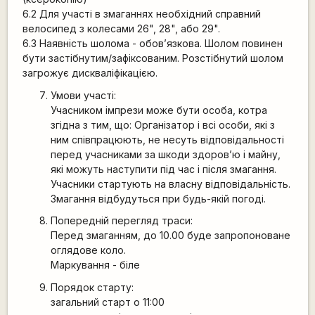
6.2 Для участі в змаганнях необхідний справний
велосипед з колесами 26", 28", або 29".
6.3 Наявність шолома - обов’язкова. Шолом повинен
бути застібнутим/зафіксованим. Розстібнутий шолом
загрожує дискваліфікацією.
Умови участі:
Учасником імпрези може бути особа, котра
згідна з тим, що: Організатор і всі особи, які з
ним співпрацюють, не несуть відповідальності
перед учасниками за шкоди здоров’ю і майну,
які можуть наступити під час і після змагання.
Учасники стартують на власну відповідальність.
Змагання відбудуться при будь-якій погоді.
Попередній перегляд траси:
Перед змаганням, до 10.00 буде запропоноване
оглядове коло.
Маркування - біле
Порядок старту:
загальний старт о 11:00