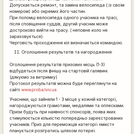
Допускається ремонт, та заміна велосипеда ( із своїм
номером) або окремих його частин.
При поломці велосипеда одного учасника на трасі,
після сповіщення суддів, другий учасник може
достроково вийти на трасу. ( неповне коло не
зараховується).
Черговість проходження кіл визначається командою.
Оголошення результатів та нагородження:
Оголошення результатів призових місць (1-3)
відбудеться після фінішу на стартовій галявині.
(дякуємо за витримку)
Протокол результатів можна буде переглянути на
сайті
www.proba.lviv.ua
Учасники, що зайняли 1 - 3 місце у кожній категорії,
нагороджуються грамотами, медалями та оплесками.
Призи будуть при наявності спонсорів, поява яких
стимулюється кількістю попередньо зареєстрованих
учасників. Приз для переможців категорії «мікст»
планується розігратись шляхом лотереї.