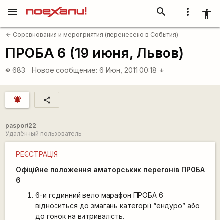
menu
search
more_vert
accessibility_new
Соревнования и мероприятия (перенесено в События)
arrow_back
ПРОБА 6 (19 июня, Львов)
683
Новое сообщение:
6 Июн, 2011 00:18
visibility
arrow_downward
notifications_active
share
pasport22
Удалённый пользователь
РЕЄСТРАЦІЯ
Офіційне положення аматорських перегонів ПРОБА
6
6-и годинний вело марафон ПРОБА 6
відноситься до змагань категорії “ендуро” або
до гонок на витривалість.