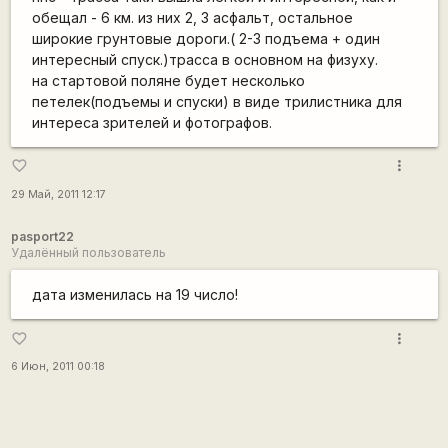
обещал - 6 км. из них 2, 3 асфальт, остальное
широкие грунтовые дороги.( 2-3 подъема + один
интересный спуск.)трасса в основном на физуху.
на стартовой поляне будет несколько
петелек(подъемы и спуски) в виде трилистника для
интереса зрителей и фотографов.
more_vert
favorite_border
29 Май, 2011 12:17
pasport22
Удалённый пользователь
дата изменилась на 19 число!
more_vert
favorite_border
6 Июн, 2011 00:18