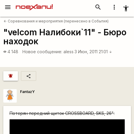
menu
search
more_vert
accessibility_new
Соревнования и мероприятия (перенесено в События)
arrow_back
"velcom Налибоки`11" - Бюро
находок
4 148
Новое сообщение:
aless
3 Июн, 2011 21:01
visibility
arrow_downward
notifications_active
share
FantazY
Потерян передний щиток CROSSBOARD, SKS, 26":