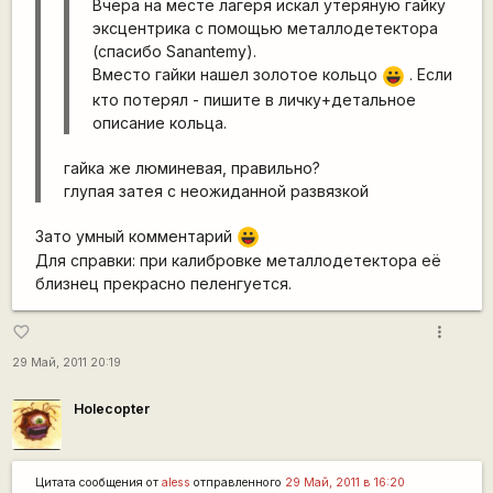
Вчера на месте лагеря искал утеряную гайку
эксцентрика с помощью металлодетектора
(спасибо Sanantemу).
Вместо гайки нашел золотое кольцо
. Если
|-))
кто потерял - пишите в личку+детальное
описание кольца.
гайка же люминевая, правильно?
глупая затея с неожиданной развязкой
Зато умный комментарий
|-))
Для справки: при калибровке металлодетектора её
близнец прекрасно пеленгуется.
more_vert
favorite_border
29 Май, 2011 20:19
Holecopter
Цитата сообщения от
aless
отправленного
29 Май, 2011 в 16:20