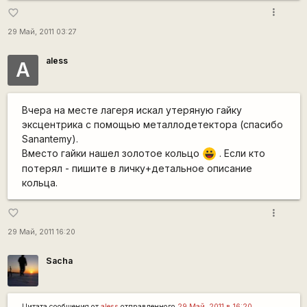
more_vert
favorite_border
29 Май, 2011 03:27
aless
А
Вчера на месте лагеря искал утеряную гайку
эксцентрика с помощью металлодетектора (спасибо
Sanantemу).
Вместо гайки нашел золотое кольцо
. Если кто
|-))
потерял - пишите в личку+детальное описание
кольца.
more_vert
favorite_border
29 Май, 2011 16:20
Sacha
Цитата сообщения от
aless
отправленного
29 Май, 2011 в 16:20