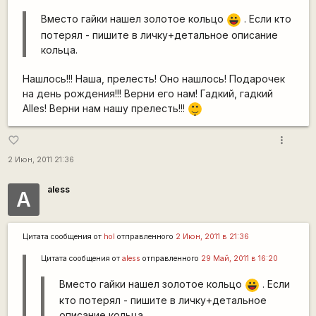
Вместо гайки нашел золотое кольцо
. Если кто
|-))
потерял - пишите в личку+детальное описание
кольца.
Нашлось!!! Наша, прелесть! Оно нашлось! Подарочек
на день рождения!!! Верни его нам! Гадкий, гадкий
|-)
Alles! Верни нам нашу прелесть!!!
_)
more_vert
favorite_border
2 Июн, 2011 21:36
aless
А
Цитата сообщения от
hol
отправленного
2 Июн, 2011 в 21:36
Цитата сообщения от
aless
отправленного
29 Май, 2011 в 16:20
Вместо гайки нашел золотое кольцо
. Если
|-))
кто потерял - пишите в личку+детальное
описание кольца.