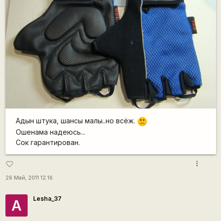
Адын штука, шансы малы..но всёж.
:'(
Ошенама надеюсь...
Сок гарантирован.
more_vert
favorite_border
26 Май, 2011 12:16
Lesha_37
А