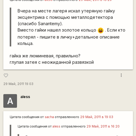
Вчера на месте лагеря искал утеряную гайку
эксцентрика с помощью металлодетектора
(спасибо Sanantemу).
Вместо гайки нашел золотое кольцо
. Если кто
|-))
потерял - пишите в личку+детальное описание
кольца.
гайка же люминевая, правильно?
глупая затея с неожиданной развязкой
more_vert
favorite_border
29 Май, 2011 19:03
aless
А
Цитата сообщения от
sacha
отправленного
29 Май, 2011 в 19:03
Цитата сообщения от
aless
отправленного
29 Май, 2011 в 16:20