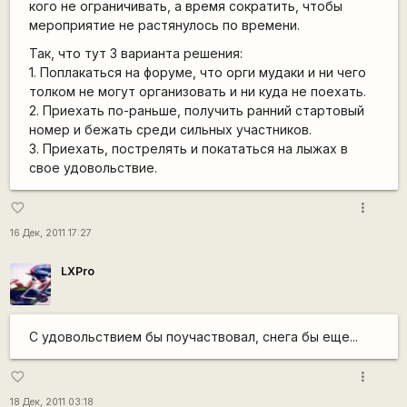
кого не ограничивать, а время сократить, чтобы
мероприятие не растянулось по времени.
Так, что тут 3 варианта решения:
1. Поплакаться на форуме, что орги мудаки и ни чего
толком не могут организовать и ни куда не поехать.
2. Приехать по-раньше, получить ранний стартовый
номер и бежать среди сильных участников.
3. Приехать, пострелять и покататься на лыжах в
свое удовольствие.
more_vert
favorite_border
16 Дек, 2011 17:27
LXPro
С удовольствием бы поучаствовал, снега бы еще...
more_vert
favorite_border
18 Дек, 2011 03:18