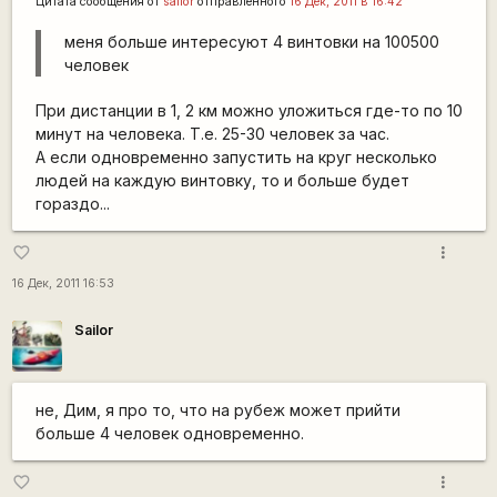
Цитата сообщения от
sailor
отправленного
16 Дек, 2011 в 16:42
меня больше интересуют 4 винтовки на 100500
человек
При дистанции в 1, 2 км можно уложиться где-то по 10
минут на человека. Т.е. 25-30 человек за час.
А если одновременно запустить на круг несколько
людей на каждую винтовку, то и больше будет
гораздо...
more_vert
favorite_border
16 Дек, 2011 16:53
Sailor
не, Дим, я про то, что на рубеж может прийти
больше 4 человек одновременно.
more_vert
favorite_border