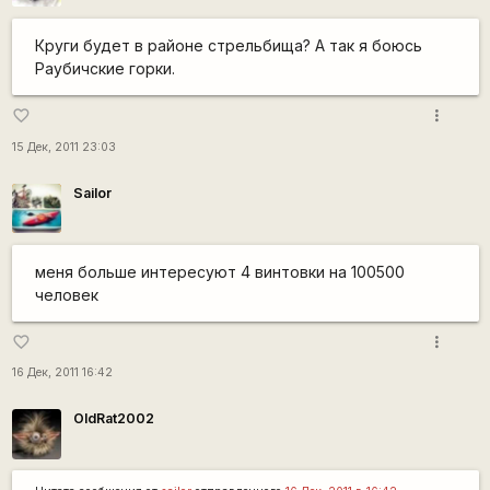
Круги будет в районе стрельбища? А так я боюсь
Раубичские горки.
more_vert
favorite_border
15 Дек, 2011 23:03
Sailor
меня больше интересуют 4 винтовки на 100500
человек
more_vert
favorite_border
16 Дек, 2011 16:42
OldRat2002