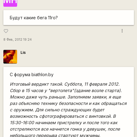
Будут какие бега 11го?
more_vert
favorite_border
8 Фев, 2012 19:24
Lis
C форума biathlon.by
Итоговый вердикт такой. Суббота, 11 февраля 2012.
Сбор в 15 часов у "вертолета"(здание возле старта).
Можно даже чуть раньше. Заполняем заявки, я еще
раз объясняю технику безопасности и как обращаться
с оружием. Для сильно страждующих будет
возможность сфотографироваться с винтовкой. В
15:30-16:00 начинаем пристрелку и после того как
отстреляются все начнется гонка у девушек, после
небольшого перерыва стартуют мужчины.