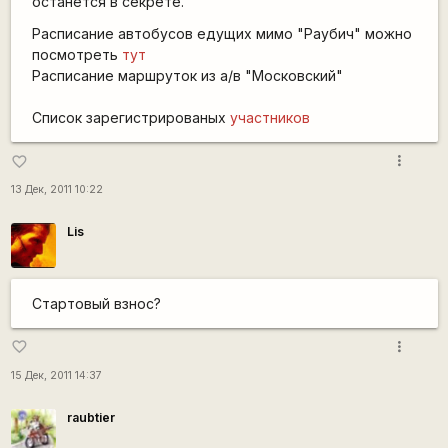
останется в секрете.
Расписание автобусов едущих мимо "Раубич" можно
посмотреть
тут
Расписание маршруток из а/в "Московский"
Список зарегистрированых
участников
more_vert
favorite_border
13 Дек, 2011 10:22
Lis
Стартовый взнос?
more_vert
favorite_border
15 Дек, 2011 14:37
raubtier