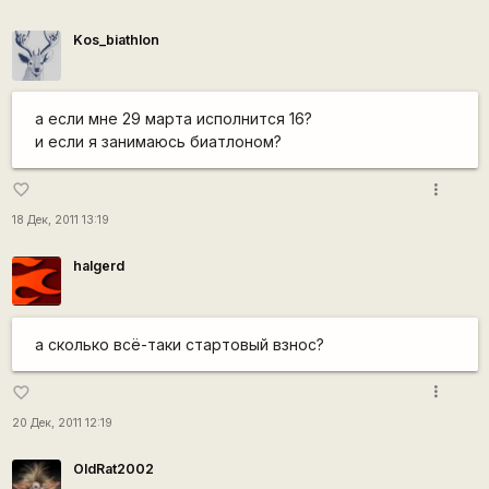
Kos_biathlon
а если мне 29 марта исполнится 16?
и если я занимаюсь биатлоном?
more_vert
favorite_border
18 Дек, 2011 13:19
halgerd
а сколько всё-таки стартовый взнос?
more_vert
favorite_border
20 Дек, 2011 12:19
OldRat2002