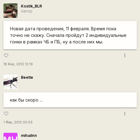
Kostik_BLR
Автор
Новая дата проведения, 11 февраля. Время пока
точно не скажу. Сначала пройдут 2 индивидуальные
гонки в рамках ЧБ и ПБ, ну а после них мы.
more_vert
favorite_border
18 Янв, 2012 12:19
Beetle
как бы скоро ...
more_vert
favorite_border
1 Фев, 2012 00:03
mihailnn
МН