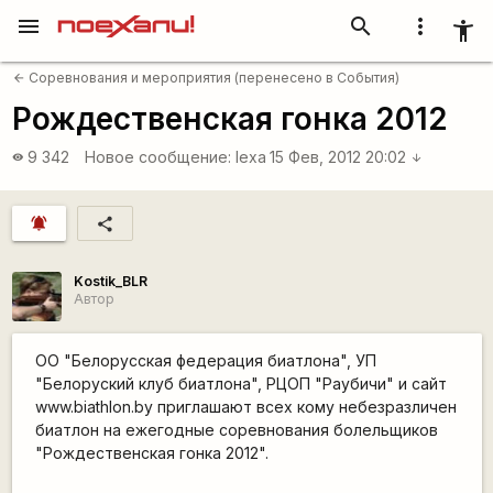
menu
search
more_vert
accessibility_new
Соревнования и мероприятия (перенесено в События)
arrow_back
Рождественская гонка 2012
9 342
Новое сообщение:
lexa
15 Фев, 2012 20:02
visibility
arrow_downward
notifications_active
share
Kostik_BLR
Автор
ОО "Белорусская федерация биатлона", УП
"Белоруский клуб биатлона", РЦОП "Раубичи" и сайт
www.biathlon.by приглашают всех кому небезразличен
биатлон на ежегодные соревнования болельщиков
"Рождественская гонка 2012".