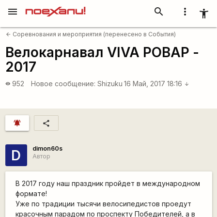
menu
search
more_vert
accessibility_new
Соревнования и мероприятия (перенесено в События)
arrow_back
Велокарнавал VIVA РОВАР -
2017
952
Новое сообщение:
Shizuku
16 Май, 2017 18:16
visibility
arrow_downward
notifications_active
share
dimon60s
D
Автор
В 2017 году наш праздник пройдет в международном
формате!
Уже по традиции тысячи велосипедистов проедут
красочным парадом по проспекту Победителей, а в