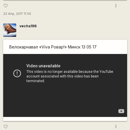
more_vert
favorite_border
22 Апр, 2017 11:56
vecha196
Велокарнавал «Viva Ровар!» Минск 13 05 17
more_vert
favorite_border