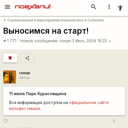
menu
search
more_vert
accessibility_new
Соревнования и мероприятия (перенесено в События)
arrow_back
Выносимся на старт!
1 771
Новое сообщение:
roman
3 Июл, 2004 19:23
visibility
arrow_downward
notifications_active
share
roman
Автор
11 июля Парк Курасовщина
Вся информация доступна на
официальном сайте
велофестиваля
.
more_vert
favorite_border