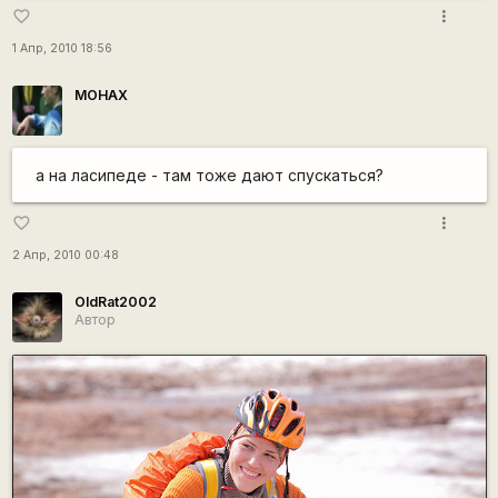
more_vert
favorite_border
1 Апр, 2010 18:56
MOHAX
а на ласипеде - там тоже дают спускаться?
more_vert
favorite_border
2 Апр, 2010 00:48
OldRat2002
Автор