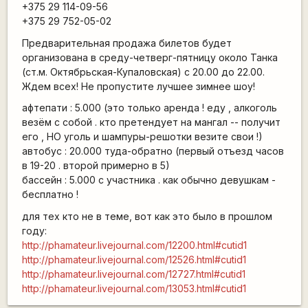
+375 29 114-09-56
+375 29 752-05-02
Предварительная продажа билетов будет
организована в среду-четверг-пятницу около Танка
(ст.м. Октябрьская-Купаловская) с 20.00 до 22.00.
Ждем всех! Не пропустите лучшее зимнее шоу!
афтепати : 5.000 (это только аренда ! еду , алкоголь
везём с собой . кто претендует на мангал -- получит
его , НО уголь и шампуры-решотки везите свои !)
автобус : 20.000 туда-обратно (первый отъезд часов
в 19-20 . второй примерно в 5)
бассейн : 5.000 с участника . как обычно девушкам -
бесплатно !
для тех кто не в теме, вот как это было в прошлом
году:
http://phamateur.livejournal.com/12200.html#cutid1
http://phamateur.livejournal.com/12526.html#cutid1
http://phamateur.livejournal.com/12727.html#cutid1
http://phamateur.livejournal.com/13053.html#cutid1