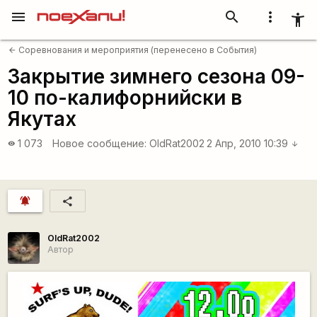
menu
search
more_vert
accessibility_new
Соревнования и мероприятия (перенесено в События)
arrow_back
Закрытие зимнего сезона 09-
10 по-калифорнийски в
Якутах
1 073
Новое сообщение:
OldRat2002
2 Апр, 2010 10:39
visibility
arrow_downward
notifications_active
share
OldRat2002
Автор