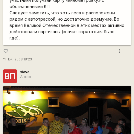
участники получали карту «километровку» с
обозначенными КП.
Следует заметить, что хоть леса и расположены
рядом с автотрассой, но достаточно дремучие. Во
время Великой Отечественной в этих местах активно
действовали партизаны (значит спрятаться было
где).
more_vert
favorite_border
11 Ноя, 2008 18:23
slava
ВП
Автор