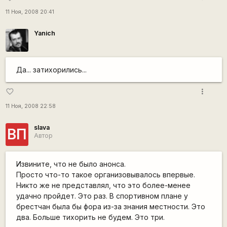
11 Ноя, 2008 20:41
Yanich
Да... затихорились...
more_vert
favorite_border
11 Ноя, 2008 22:58
slava
ВП
Автор
Извините, что не было анонса.
Просто что-то такое организовывалось впервые.
Никто же не представлял, что это более-менее
удачно пройдет. Это раз. В спортивном плане у
брестчан была бы фора из-за знания местности. Это
два. Больше тихорить не будем. Это три.