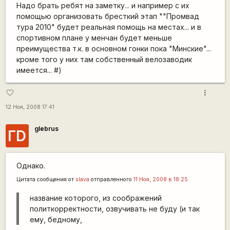
Надо брать ребят на заметку... и например с их
помощью организовать бресткий этап ""Промвад
тура 2010" будет реальная помощь на местах... и в
спортивном плане у менчан будет меньше
преимущества т.к. в основном гонки пока "Минские"...
кроме того у них там собственный велозаводик
имеется... #)
more_vert
favorite_border
12 Ноя, 2008 17:41
glebrus
ГD
Однако.
Цитата сообщения от
slava
отправленного
11 Ноя, 2008 в 18:25
название которого, из соображений
политкорректности, озвучивать не буду (и так
ему, бедному,