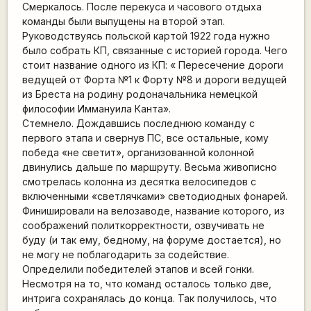
Смеркалось. После перекуса и часового отдыха
команды были выпущены на второй этап.
Руководствуясь польской картой 1922 года нужно
было собрать КП, связанные с историей города. Чего
стоит название одного из КП: « Пересечение дороги
ведущей от Форта №1 к Форту №8 и дороги ведущей
из Бреста на родину родоначальника немецкой
философии Иммануила Канта».
Стемнело. Дождавшись последнюю команду с
первого этапа и свернув ПС, все остальные, кому
победа «не светит», организованной колонной
двинулись дальше по маршруту. Весьма живописно
смотрелась колонна из десятка велосипедов с
включенными «светлячками» светодиодных фонарей.
Финишировали на велозаводе, название которого, из
соображений политкорректности, озвучивать не
буду (и так ему, бедному, на форуме достается), но
не могу не поблагодарить за содействие.
Определили победителей этапов и всей гонки.
Несмотря на то, что команд осталось только две,
интрига сохранялась до конца. Так получилось, что