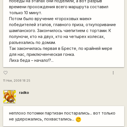
победы на этапах они поделили, а вот разрыв
времени прохождения всего маршрута составил
только 10 минут.
Потом было вручение «гороховых маек»
победителей этапов, главного приза, откупоривание
шампанского. Закончилось чаепитием с тортами. К
полуночи, кто на двух, кто на четырех колесах,
разъехались по домам.
Так закончилась первая в Бресте, по крайней мере
для нас, приключенческая гонка.
Лиха беда – начало!?...
more_vert
favorite_border
11 Ноя, 2008 18:25
radko
неплохо потомки партизан постарались... вот только
не удерожались, похвастались...
,-)