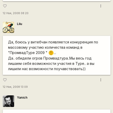
more_vert
favorite_border
12 Ноя, 2008 08:20
Lilu
Да, боюсь у витебчан появляется конкуренция по
массовому участию количества команд в
"ПромвадТуре 2009 "
...
:)
Да.. обидели огров Промвадтура..Мы весь год
лишаем себя возможности участия в Туре.. а вы
лишили нас возможности поучавствовать))
more_vert
favorite_border
12 Ноя, 2008 13:09
Yanich