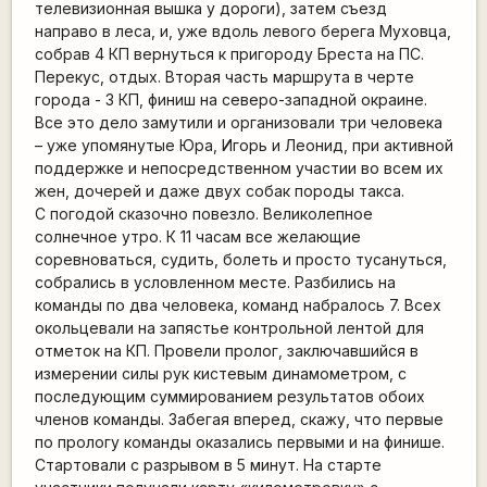
телевизионная вышка у дороги), затем съезд
направо в леса, и, уже вдоль левого берега Муховца,
собрав 4 КП вернуться к пригороду Бреста на ПС.
Перекус, отдых. Вторая часть маршрута в черте
города - 3 КП, финиш на северо-западной окраине.
Все это дело замутили и организовали три человека
– уже упомянутые Юра, Игорь и Леонид, при активной
поддержке и непосредственном участии во всем их
жен, дочерей и даже двух собак породы такса.
С погодой сказочно повезло. Великолепное
солнечное утро. К 11 часам все желающие
соревноваться, судить, болеть и просто тусануться,
собрались в условленном месте. Разбились на
команды по два человека, команд набралось 7. Всех
окольцевали на запястье контрольной лентой для
отметок на КП. Провели пролог, заключавшийся в
измерении силы рук кистевым динамометром, с
последующим суммированием результатов обоих
членов команды. Забегая вперед, скажу, что первые
по прологу команды оказались первыми и на финише.
Стартовали с разрывом в 5 минут. На старте