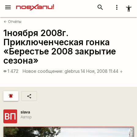
menu
search
more_vert
accessibility_new
Отчёты
arrow_back
1ноября 2008г.
Приключенческая гонка
«Берестье 2008 закрытие
сезона»
1 472
Новое сообщение:
glebrus
14 Ноя, 2008 11:44
visibility
arrow_downward
notifications_active
share
slava
ВП
Автор