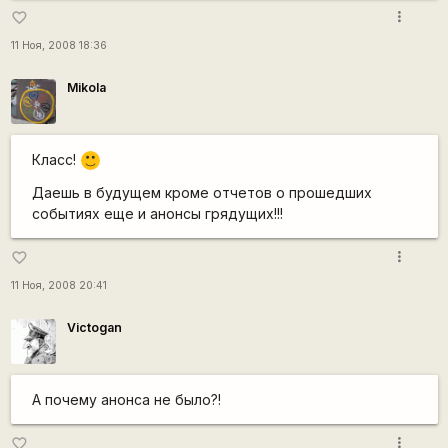
more_vert
favorite_border
11 Ноя, 2008 18:36
Mikola
Класс!
:)
Даешь в будущем кроме отчетов о прошедших
событиях еще и анонсы грядущих!!!
more_vert
favorite_border
11 Ноя, 2008 20:41
Victogan
А почему анонса не было?!
more_vert
favorite_border