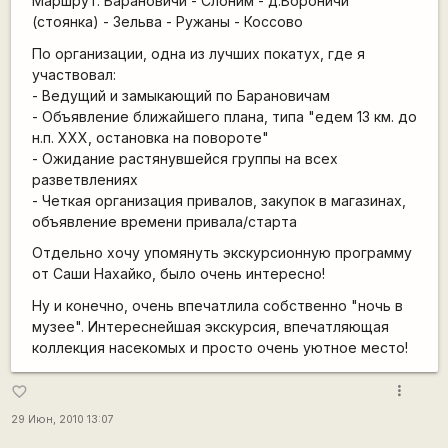
Маршрут: Барановичи - Слоним - д.Вороничи
(стоянка) - Зельва - Ружаны - Коссово
По организации, одна из лучших покатух, где я
участвовал:
- Ведущий и замыкающий по Барановичам
- Объявление ближайшего плана, типа "едем 13 км. до
н.п. XXX, остановка на повороте"
- Ожидание растянувшейся группы на всех
разветвлениях
- Четкая организация привалов, закупок в магазинах,
объявление времени привала/старта
Отдельно хочу упомянуть экскурсионную программу
от Саши Нахайко, было очень интересно!
Ну и конечно, очень впечатлила собственно "ночь в
музее". Интереснейшая экскурсия, впечатляющая
коллекция насекомых и просто очень уютное место!
more_vert
favorite_border
29 Июн, 2010 13:07