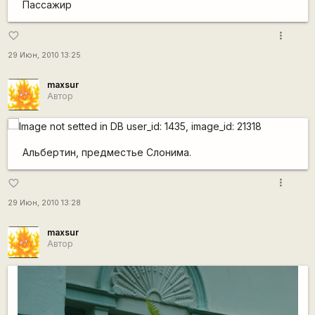
Пассажир
more_vert
favorite_border
29 Июн, 2010 13:25
maxsur
Автор
Альбертин, предместье Слонима.
more_vert
favorite_border
29 Июн, 2010 13:28
maxsur
Автор