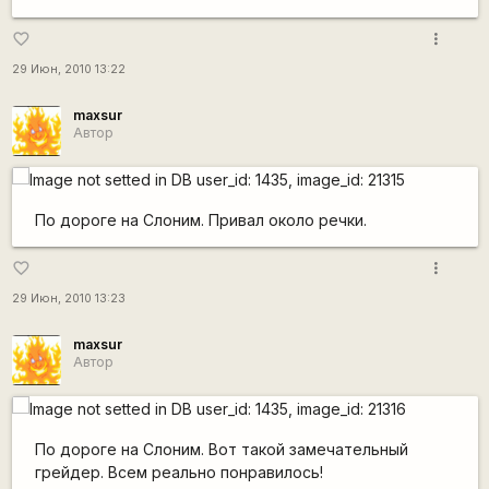
more_vert
favorite_border
29 Июн, 2010 13:22
maxsur
Автор
По дороге на Слоним. Привал около речки.
more_vert
favorite_border
29 Июн, 2010 13:23
maxsur
Автор
По дороге на Слоним. Вот такой замечательный
грейдер. Всем реально понравилось!