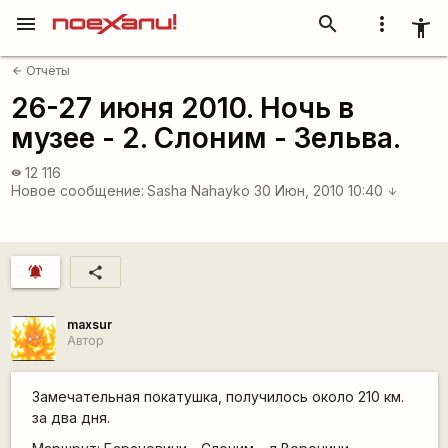
menu
search
more_vert
accessibility_new
Отчёты
arrow_back
26-27 июня 2010. Ночь в
музее - 2. Слоним - Зельва.
12 116
visibility
Новое сообщение:
Sasha Nahayko
30 Июн, 2010 10:40
arrow_downward
notifications_active
share
maxsur
Автор
Замечательная покатушка, получилось около 210 км.
за два дня.