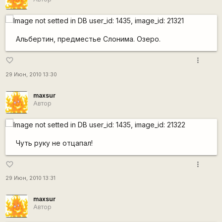
Альбертин, предместье Слонима. Озеро.
more_vert
favorite_border
29 Июн, 2010 13:30
maxsur
Автор
Чуть руку не отцапал!
more_vert
favorite_border
29 Июн, 2010 13:31
maxsur
Автор