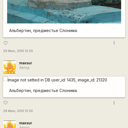
Альбертин, предместье Слонима.
more_vert
favorite_border
29 Июн, 2010 13:29
maxsur
Автор
Альбертин, предместье Слонима.
more_vert
favorite_border
29 Июн, 2010 13:30
maxsur
Автор