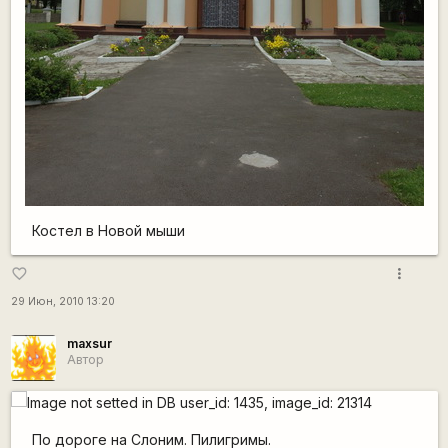
Костел в Новой мыши
more_vert
favorite_border
29 Июн, 2010 13:20
maxsur
Автор
По дороге на Слоним. Пилигримы.