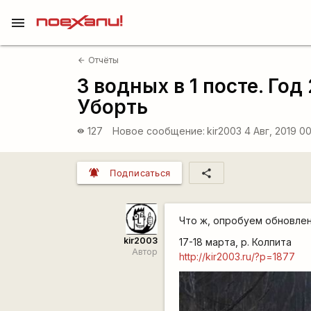
menu
Отчёты
arrow_back
3 водных в 1 посте. Год
Уборть
127
Новое сообщение:
kir2003
4 Авг, 2019 00
visibility
notifications_active
share
Подписаться
Что ж, опробуем обновле
kir2003
17-18 марта, р. Колпита
Автор
http://kir2003.ru/?p=1877