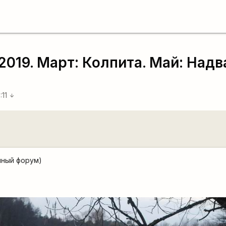
 2019. Март: Колпита. Май: Над
:11
arrow_downward
нный форум)