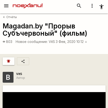
menu
search
more_vert
accessibility_new
Отчёты
arrow_back
Magadan.by "Прорыв
Субъчервоный" (фильм)
803
Новое сообщение:
VitS
3 Фев, 2020 10:12
visibility
arrow_downward
notifications_active
share
VitS
В
Автор