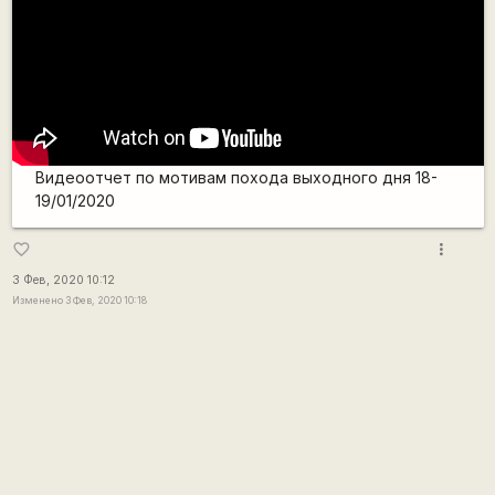
Видеоотчет по мотивам похода выходного дня 18-
19/01/2020
more_vert
favorite_border
3 Фев, 2020 10:12
Изменено 3 Фев, 2020 10:18