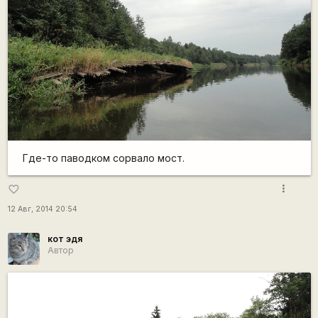
Где-то паводком сорвало мост.
more_vert
favorite_border
12 Авг, 2014 20:54
кот эдя
Автор