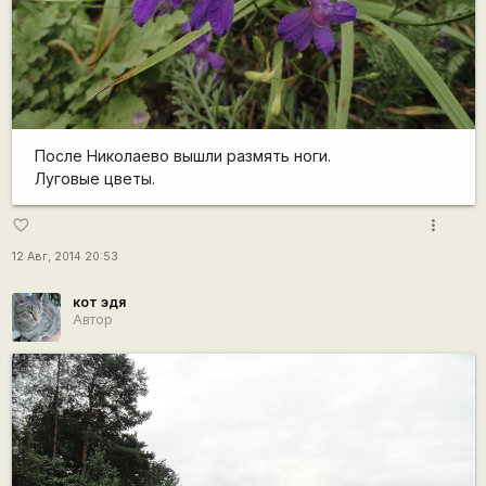
После Николаево вышли размять ноги.
Луговые цветы.
more_vert
favorite_border
12 Авг, 2014 20:53
кот эдя
Автор