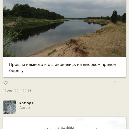
Прошли немного и остановились на высоком правом
берегу.
more_vert
favorite_border
12 Авг, 2014 20:43
кот эдя
Автор