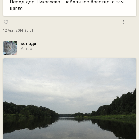
Перед дер. Николаево - небольшое болотце, а там -
цапля.
more_vert
favorite_border
12 Авг, 2014 20:51
кот эдя
Автор