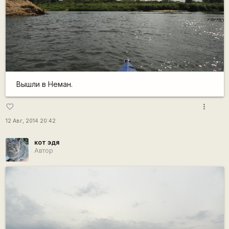
Вышли в Неман.
more_vert
favorite_border
12 Авг, 2014 20:42
кот эдя
Автор