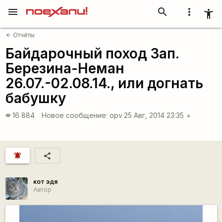
menu
search
more_vert
accessibility_new
Отчёты
arrow_back
Байдарочный поход Зап.
Березина-Неман
26.07.-02.08.14., или догнать
бабушку
16 884
Новое сообщение:
opv
25 Авг, 2014 23:35
visibility
arrow_downward
notifications_active
share
кот эдя
Автор