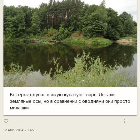
Ветерок сдувал всякую кусачую тварь. Летали
земляные осы, но в сравнении с оводнями они просто
милашки.
more_vert
favorite_border
12 Авг, 2014 20:45