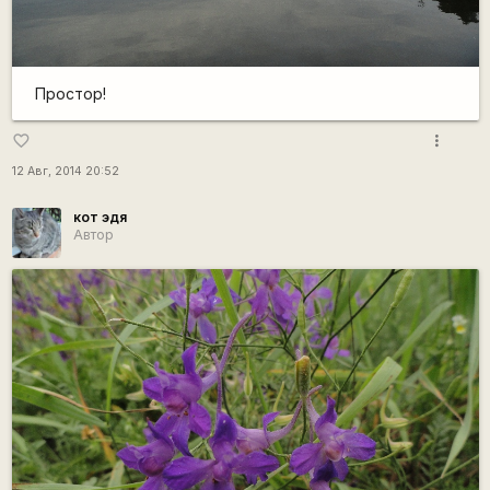
Простор!
more_vert
favorite_border
12 Авг, 2014 20:52
кот эдя
Автор