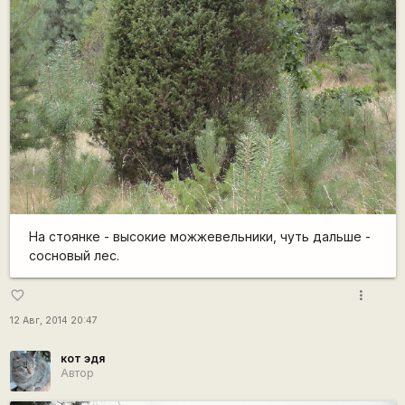
На стоянке - высокие можжевельники, чуть дальше -
сосновый лес.
more_vert
favorite_border
12 Авг, 2014 20:47
кот эдя
Автор