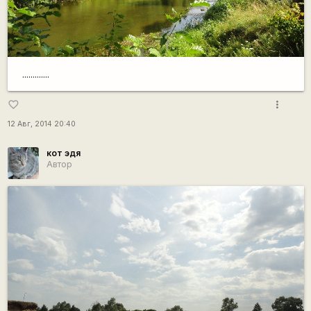
.............
more_vert
favorite_border
12 Авг, 2014 20:40
кот эдя
Автор