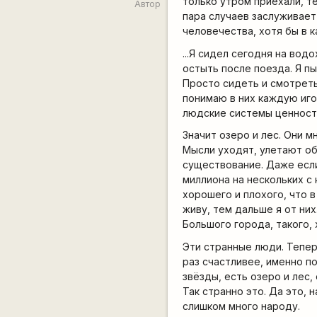
только утром приехали, те
Автор
пара случаев заслуживает
человечества, хотя бы в 
...Я сидел сегодня на вод
остыть после поезда. Я пы
Просто сидеть и смотреть.
понимаю в них каждую иго
людские системы ценност
Значит озеро и лес. Они м
Мысли уходят, улетают об
существование. Даже если 
миллиона на нескольких с
хорошего и плохого, что в
живу, тем дальше я от ни
Большого города, такого, х
Эти странные люди. Тепер
раз счастливее, именно по
звёзды, есть озеро и лес,
Так странно это. Да это, 
слишком много народу.