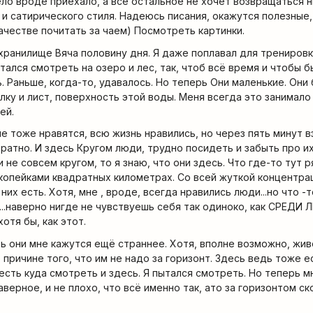
ло вроде приехало, а всё остальное не хочет возвращаться ни
 и сатирического стиля. Надеюсь писания, окажутся полезные,
качестве почитать за чаем) Посмотреть картинки.
охранилище Вяча половину дня. Я даже поплавал для тренировк
тался смотреть на озеро и лес, так, чтоб всё время и чтобы б
 Раньше, когда-то, удавалось. Но теперь Они маленькие. Они 
лку и лист, поверхность этой воды. Меня всегда это занимало
ей.
не тоже нравятся, всю жизнь нравились, но через пять минут в
ратно. И здесь Кругом люди, трудно посидеть и забыть про и
не совсем кругом, то я знаю, что они здесь. Что где-то тут 
 копейками квадратных километрах. Со всей жуткой концентра
 них есть. Хотя, мне , вроде, всегда нравились люди...но что 
х...наверно нигде не чувствуешь себя так одиноко, как СРЕД
отя бы, как этот.
ь они мне кажутся ещё страннее. Хотя, вполне возможно, жив
 причине того, что им не надо за горизонт. Здесь ведь тоже е
 есть куда смотреть и здесь. Я пытался смотреть. Но теперь м
наверное, и не плохо, что всё именно так, ато за горизонтом с