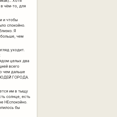
как)... Хотя
 в чём-то, для
и и чтобы
ыло спокойно.
близко. Я
 больше, чем
згляд уходит.
х
рядом целых два
цией всего
-то чем дальше
И ЛЮДЕЙ ГОРОДА.
ется им в тыщу
сть солнце, есть
не НЕспокойно.
копилось бы