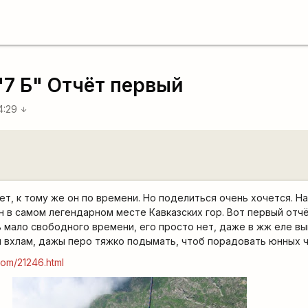
"7 Б" Отчёт первый
04:29
arrow_downward
ет, к тому же он по времени. Но поделиться очень хочется. Н
 в самом легендарном месте Кавказских гор. Вот первый отчё
ь мало свободного времени, его просто нет, даже в жж еле вы
я вхлам, дажы перо тяжко подымать, чтоб порадовать юнных ч
.com/21246.html