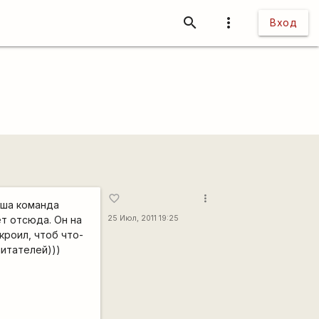
search
more_vert
Вход
more_vert
favorite_border
аша команда
т отсюда. Он на
25 Июл, 2011 19:25
кроил, чтоб что-
итателей)))