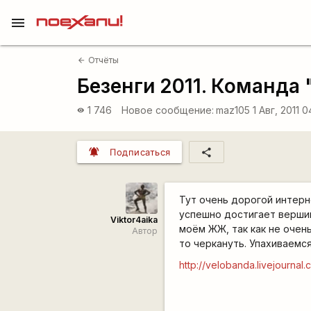
menu
Отчёты
arrow_back
Безенги 2011. Команда 
1 746
Новое сообщение:
maz105
1 Авг, 2011 
visibility
notifications_active
share
Подписаться
Тут очень дорогой интерн
успешно достигает вершин
Viktor4aika
моём ЖЖ, так как не очен
Автор
то черкануть. Упахиваемс
http://velobanda.livejournal