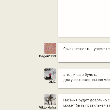
Яркая личность - увлекат
Degen1103
а то ли еще будет...
для участников, вынос моз
OLIC
Писания будут довольно с
может быть правильней эт
Viktor4aika