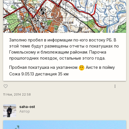
Заполню пробел в информации по-юго востоку РБ. В
этой теме будут размещены отчеты о покатушках по
Гомельскому и близлежащим районам. Парочка
прошлогодних поездок, остальные этого года.
Пробная покатушка на укатанном
Аисте в пойму
:-/
Сожа 9.05.13 дистанция 35 км
more_vert
favorite_border
11 Ноя, 2014 22:58
saha-ost
Автор