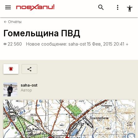
menu
search
more_vert
accessibility_new
Отчёты
arrow_back
Гомельщина ПВД
22 560
Новое сообщение:
saha-ost
15 Фев, 2015 20:41
visibility
arrow_downward
notifications_active
share
saha-ost
Автор