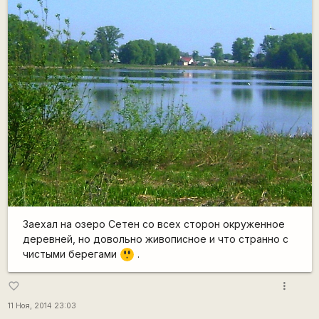
Заехал на озеро Сетен со всех сторон окруженное
деревней, но довольно живописное и что странно с
=8
чистыми берегами
.
O
more_vert
favorite_border
11 Ноя, 2014 23:03