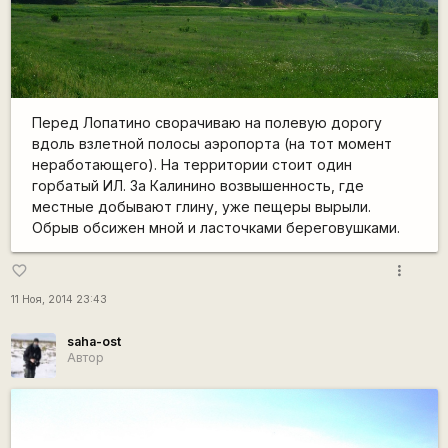
Перед Лопатино сворачиваю на полевую дорогу
вдоль взлетной полосы аэропорта (на тот момент
неработающего). На территории стоит один
горбатый ИЛ. За Калинино возвышенность, где
местные добывают глину, уже пещеры вырыли.
Обрыв обсижен мной и ласточками береговушками.
more_vert
favorite_border
11 Ноя, 2014 23:43
saha-ost
Автор