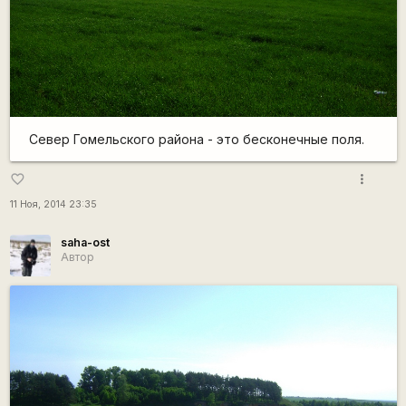
Север Гомельского района - это бесконечные поля.
more_vert
favorite_border
11 Ноя, 2014 23:35
saha-ost
Автор