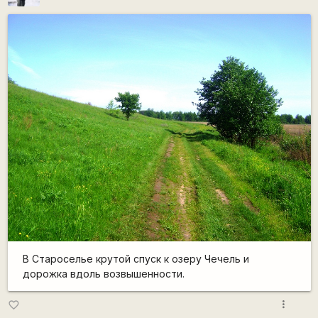
В Староселье крутой спуск к озеру Чечель и
дорожка вдоль возвышенности.
more_vert
favorite_border