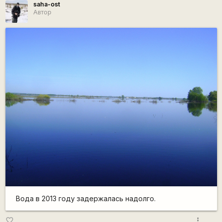
saha-ost
Автор
Вода в 2013 году задержалась надолго.
more_vert
favorite_border