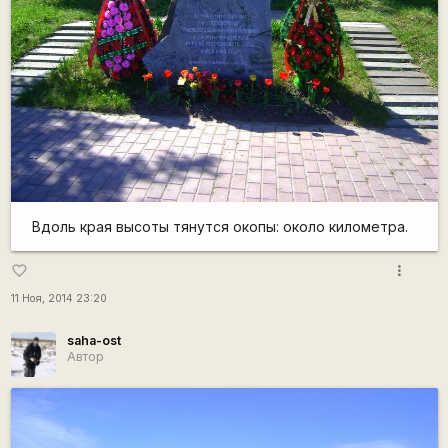
Вдоль края высоты тянутся окопы: около километра.
more_vert
favorite_border
11 Ноя, 2014 23:20
saha-ost
Автор