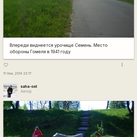
Впереди виднеется урочище Семень. Место
обороны Гомеля в 1941 году
more_vert
favorite_border
11 Ноя, 2014 23:17
saha-ost
Автор