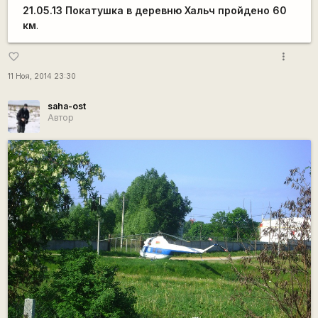
21.05.13 Покатушка в деревню Хальч пройдено 60
км
.
more_vert
favorite_border
11 Ноя, 2014 23:30
saha-ost
Автор