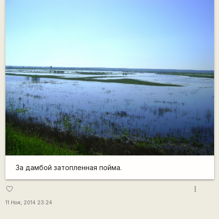
За дамбой затопленная пойма.
more_vert
favorite_border
11 Ноя, 2014 23:24