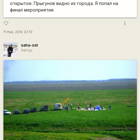
открытое. Прыгунов видно из города. Я попал на
финал мероприятия.
more_vert
favorite_border
11 Ноя, 2014 23:10
saha-ost
Автор