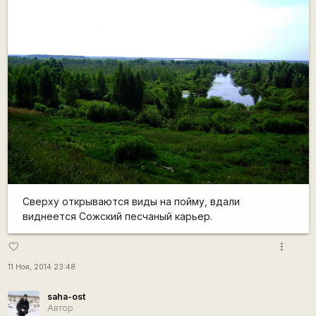
Сверху открываются виды на пойму, вдали
виднеется Сожский песчаный карьер.
more_vert
favorite_border
11 Ноя, 2014 23:48
saha-ost
Автор