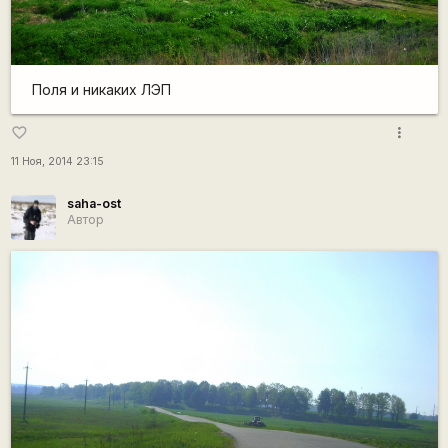
Поля и никаких ЛЭП
more_vert
favorite_border
11 Ноя, 2014 23:15
saha-ost
Автор