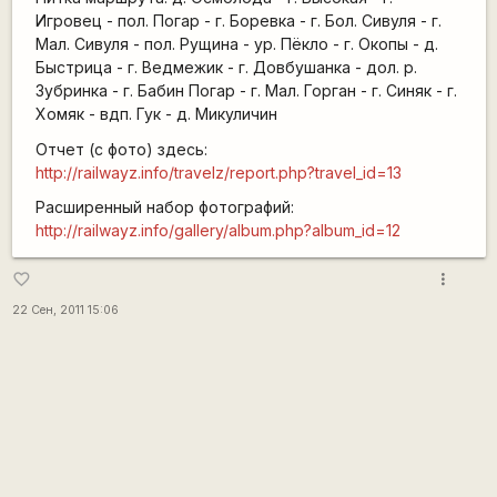
Игровец - пол. Погар - г. Боревка - г. Бол. Сивуля - г.
Мал. Сивуля - пол. Рущина - ур. Пёкло - г. Окопы - д.
Быстрица - г. Ведмежик - г. Довбушанка - дол. р.
Зубринка - г. Бабин Погар - г. Мал. Горган - г. Синяк - г.
Хомяк - вдп. Гук - д. Микуличин
Отчет (с фото) здесь:
http://railwayz.info/travelz/report.php?travel_id=13
Расширенный набор фотографий:
http://railwayz.info/gallery/album.php?album_id=12
more_vert
favorite_border
22 Сен, 2011 15:06