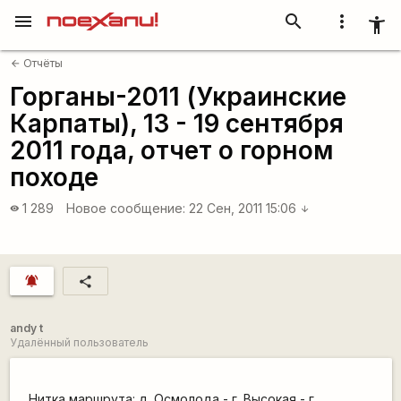
menu
search
more_vert
accessibility_new
Отчёты
arrow_back
Горганы-2011 (Украинские
Карпаты), 13 - 19 сентября
2011 года, отчет о горном
походе
1 289
Новое сообщение:
22 Сен, 2011 15:06
visibility
arrow_downward
notifications_active
share
andy t
Удалённый пользователь
Нитка маршрута: д. Осмолода - г. Высокая - г.