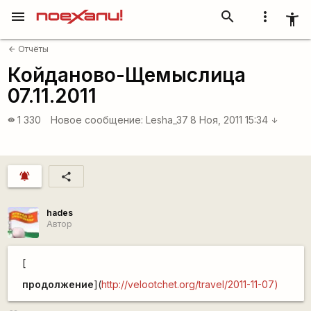
menu
search
more_vert
accessibility_new
Отчёты
arrow_back
Койданово-Щемыслица
07.11.2011
1 330
Новое сообщение:
Lesha_37
8 Ноя, 2011 15:34
visibility
arrow_downward
notifications_active
share
hades
Автор
[
продолжение
](
http://velootchet.org/travel/2011-11-07)