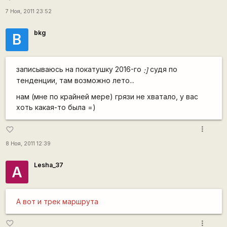
7 Ноя, 2011 23:52
bkg
B
записываюсь на покатушку 2016-го
судя по
:]
тенденции, там возможно лето...
нам (мне по крайней мере) грязи не хватало, у вас
хоть какая-то была =)
more_vert
favorite_border
8 Ноя, 2011 12:39
Lesha_37
А
А вот и трек маршрута
more_vert
favorite_border