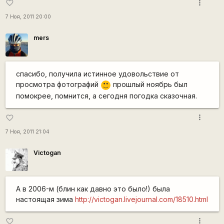
more_vert
favorite_border
7 Ноя, 2011 20:00
mers
спасибо, получила истинное удовольствие от
просмотра фотографий
прошлый ноябрь был
:)
помокрее, помнится, а сегодня погодка сказочная.
more_vert
favorite_border
7 Ноя, 2011 21:04
Victogan
А в 2006-м (блин как давно это было!) была
настоящая зима
http://victogan.livejournal.com/18510.html
more_vert
favorite_border