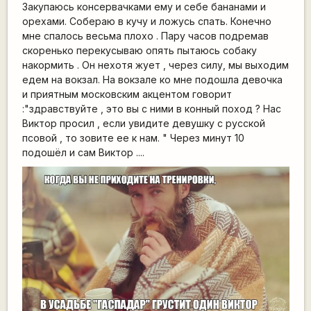
Закупаюсь консервачками ему и себе бананами и
орехами. Собераю в кучу и ложусь спать. Конечно
мне спалось весьма плохо . Пару часов подремав
скоренько перекусываю опять пытаюсь собаку
накормить . Он нехотя жует , через силу, мы выходим
едем на вокзал. На вокзале ко мне подошла девочка
и приятным московским акцентом говорит
:"здравствуйте , это вы с ними в конный поход ? Нас
Виктор просил , если увидите девушку с русской
псовой , то зовите ее к нам. " Через минут 10
подошёл и сам Виктор ....