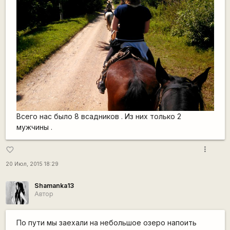
Всего нас было 8 всадников . Из них только 2
мужчины .
more_vert
favorite_border
20 Июл, 2015 18:29
Shamanka13
Автор
По пути мы заехали на небольшое озеро напоить