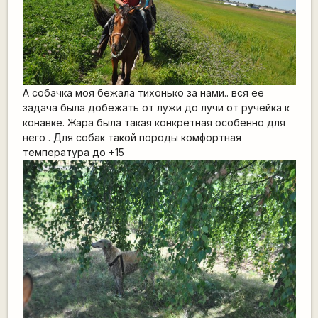
А собачка моя бежала тихонько за нами.. вся ее
задача была добежать от лужи до лучи от ручейка к
конавке. Жара была такая конкретная особенно для
него . Для собак такой породы комфортная
температура до +15