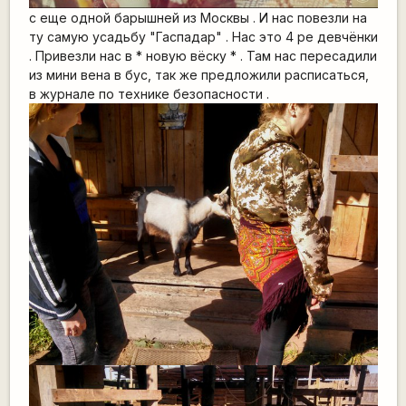
с еще одной барышней из Москвы . И нас повезли на
ту самую усадьбу "Гаспадар" . Нас это 4 ре девчёнки
. Привезли нас в * новую вёску * . Там нас пересадили
из мини вена в бус, так же предложили расписаться,
в журнале по технике безопасности .