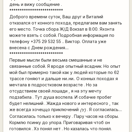
день и вижу сообщение .
**************************
Доброго времени суток, Ваш друг и Виталий
отказался от конного похода, предлагаем вам занять
его место. Точка сбора Ж/Д Вокзал в 8:00. Яхонта
можете взять с собой. Подробная информация по
телефону +375 29 532 55 .. Виктор. Оплата уже
внесена с Днем рождения....
**************************
Первые мысли были весьма смешанные и не
связанные собой. Я вроде опытный всадник. Но опыт
мой был примерно такой как у людей которые по 62
трассе гоняют и дальше ни..ни.. О конных походах я
мечтала в подростковом возрасте . Но за
отсудствием своей лошади , я на эту мечту
подзабила . Тут душа воспела. И собачке пробег
будет нелишний . Жажда нового и интересного , так
же всегда хочеццо приключений
. Я согласилась....
(Y)
Согласилась только к вечеру . Пару часов на сборы.
Кормлю псинку до упора. Приговаривая чтоб он
готовился . Хз понял нет . Но казалась что понял.