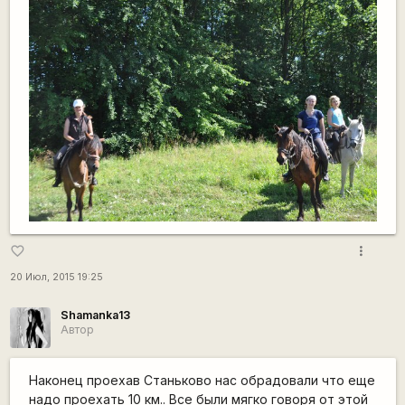
more_vert
favorite_border
20 Июл, 2015 19:25
Shamanka13
Автор
Наконец проехав Станьково нас обрадовали что еще
надо проехать 10 км.. Все были мягко говоря от этой