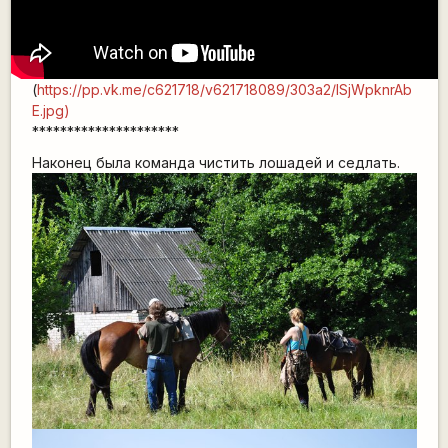
(
https://pp.vk.me/c621718/v621718089/303a2/lSjWpknrAb
E.jpg)
*********************
Наконец была команда чистить лошадей и седлать.