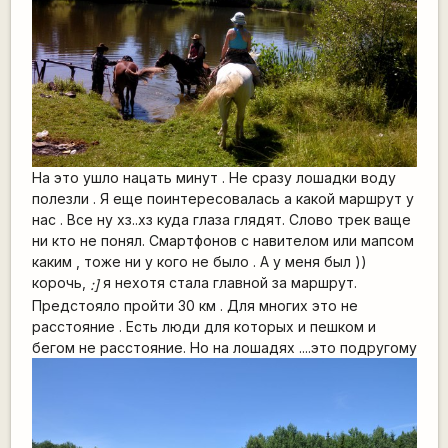
На это ушло нацать минут . Не сразу лошадки воду
полезли . Я еще поинтересовалась а какой маршрут у
нас . Все ну хз..хз куда глаза глядят. Слово трек ваще
ни кто не понял. Смартфонов с навителом или мапсом
каким , тоже ни у кого не было . А у меня был ))
корочь,
я нехотя стала главной за маршрут.
:]
Предстояло пройти 30 км . Для многих это не
расстояние . Есть люди для которых и пешком и
бегом не расстояние. Но на лошадях ....это подругому