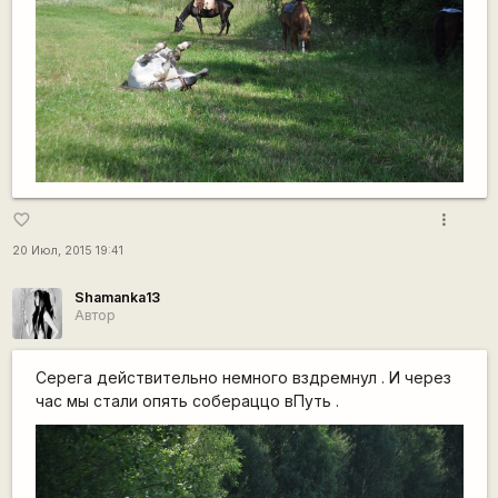
more_vert
favorite_border
20 Июл, 2015 19:41
Shamanka13
Автор
Серега действительно немного вздремнул . И через
час мы стали опять собераццо вПуть .