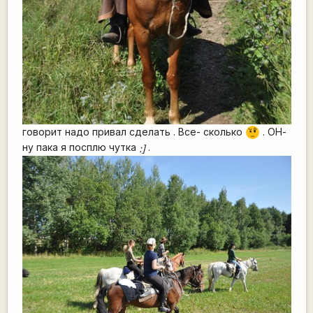
говорит надо привал сделать . Все- сколько
. ОН-
???
ну пака я посплю чутка
.
:]