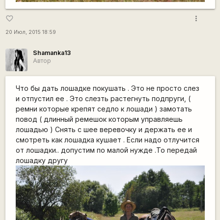
more_vert
favorite_border
20 Июл, 2015 18:59
Shamanka13
Автор
Что бы дать лошадке покушать . Это не просто слез
и отпустил ее . Это слезть растегнуть подпруги, (
ремни которые крепят седло к лошади ) замотать
повод ( длинный ремешок которым управляешь
лошадью ) Снять с шее веревочку и держать ее и
смотреть как лошадка кушает . Если надо отлучится
от лошадки.. допустим по малой нужде .То передай
лошадку другу