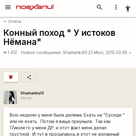
menu
search
more_vert
accessibility_new
Отчёты
arrow_back
Конный поход " У истоков
Нёмана"
1 412
Новое сообщение:
Shamanka13
23 Июл, 2015 02:36
visibility
arrow_downward
notifications_active
share
Shamanka13
Автор
Всю неделю у меня была делема. Ехать на "Суседи "
или не ехать . Потом я ваще приуныла . Так как
17июля го у меня ДР. и этот факт меня делал
грустной . И тут в просыпаюсь в этот не желанный