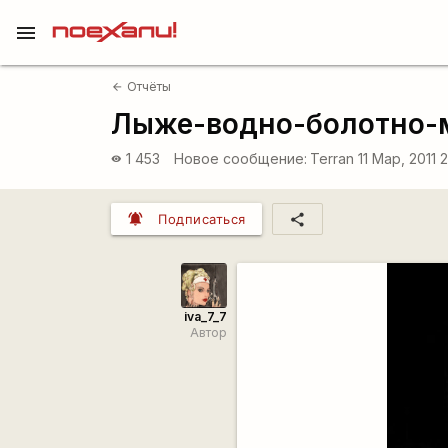
menu
Отчёты
arrow_back
Лыже-водно-болотно-м
1 453
Новое сообщение:
Terran
11 Мар, 2011 
visibility
notifications_active
share
Подписаться
iva_7_7
Автор