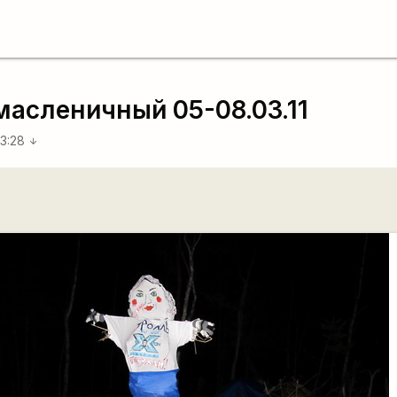
асленичный 05-08.03.11
23:28
arrow_downward