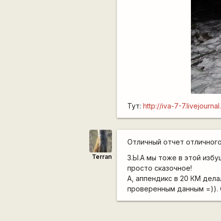
Тут:
http://iva-7-7.livejourna
Отличный отчет отличног
Terran
З.Ы.А мы тоже в этой избу
просто сказочное!
А, аппендикс в 20 КМ дела
проверенным данным =)). 