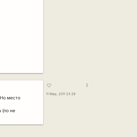
more_vert
favorite_border
11 Мар, 2011 23:28
 Но место
 (по не