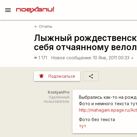
menu
Отчёты
arrow_back
Лыжный рождественски
себя отчаянному вело
1 171
Новое сообщение:
10 Янв, 2011 00:33
visibility
arrow_downward
notifications_active
share
Подписаться
KostyanPro
Выбрались как-то на рожд
Удалённый
пользователь
Фото и немного текста тут
http://mahagam.epage.ru/Activ
Фото без текста
тут