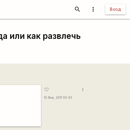
search
more_vert
Вход
а или как развлечь
more_vert
favorite_border
10 Янв, 2011 00:33