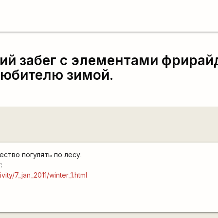
й забег c элементами фрирайд
любителю зимой.
ество погулять по лесу.
:
ity/7_jan_2011/winter_1.html