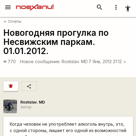
menu
search
more_vert
accessibility_new
Отчёты
arrow_back
Новогодняя прогулка по
Несвижским паркам.
01.01.2012.
770
Новое сообщение:
Rostislav. MD
7 Янв, 2012 21:12
visibility
arrow_downward
notifications_active
share
Rostislav. MD
Автор
Когда человек не употребляет алкоголь внутрь, это,
с одной стороны, лишает его одной из возможностей