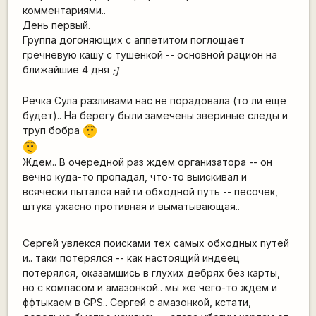
комментариями..
День первый.
Группа догоняющих с аппетитом поглощает
гречневую кашу с тушенкой -- основной рацион на
ближайшие 4 дня
:]
Речка Сула разливами нас не порадовала (то ли еще
будет).. На берегу были замечены звериные следы и
труп бобра
:-/
:-/
Ждем.. В очередной раз ждем организатора -- он
вечно куда-то пропадал, что-то выискивал и
всячески пытался найти обходной путь -- песочек,
штука ужасно противная и выматывающая..
Сергей увлекся поисками тех самых обходных путей
и.. таки потерялся -- как настоящий индеец
потерялся, оказамшись в глухих дебрях без карты,
но с компасом и амазонкой.. мы же чего-то ждем и
ффтыкаем в GPS.. Сергей с амазонкой, кстати,