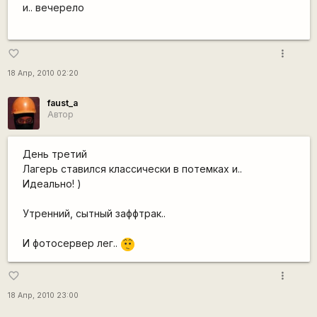
и.. вечерело
more_vert
favorite_border
18 Апр, 2010 02:20
faust_a
Автор
День третий
Лагерь ставился классически в потемках и..
Идеально! )
Утренний, сытный заффтрак..
И фотосервер лег..
:-/
more_vert
favorite_border
18 Апр, 2010 23:00