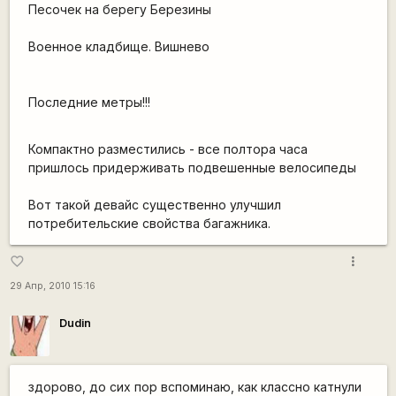
Песочек на берегу Березины
Военное кладбище. Вишнево
Последние метры!!!
Компактно разместились - все полтора часа
пришлось придерживать подвешенные велосипеды
Вот такой девайс существенно улучшил
потребительские свойства багажника.
more_vert
favorite_border
29 Апр, 2010 15:16
Dudin
здорово, до сих пор вспоминаю, как классно катнули