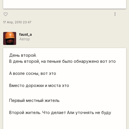
more_vert
favorite_border
17 Апр, 2010 23:47
faust_a
Автор
День второй.
В день второй, на пеньке было обнаружено вот это
А возле сосны, вот это
Вместо дорожки и моста это
Первый местный житель
Второй житель. Что делает Али уточнять не буду