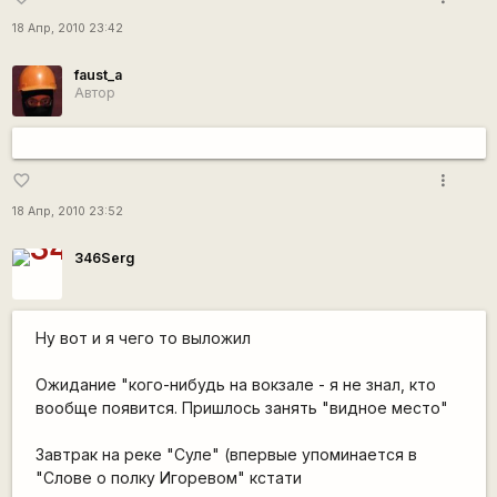
18 Апр, 2010 23:42
faust_a
Автор
more_vert
favorite_border
18 Апр, 2010 23:52
346Serg
Ну вот и я чего то выложил
Ожидание "кого-нибудь на вокзале - я не знал, кто
вообще появится. Пришлось занять "видное место"
Завтрак на реке "Суле" (впервые упоминается в
"Слове о полку Игоревом" кстати