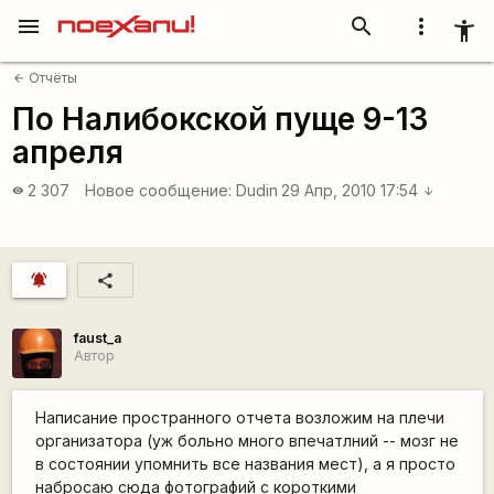
menu
search
more_vert
accessibility_new
Отчёты
arrow_back
По Налибокской пуще 9-13
апреля
2 307
Новое сообщение:
Dudin
29 Апр, 2010 17:54
visibility
arrow_downward
notifications_active
share
faust_a
Автор
Написание пространного отчета возложим на плечи
организатора (уж больно много впечатлний -- мозг не
в состоянии упомнить все названия мест), а я просто
набросаю сюда фотографий с короткими