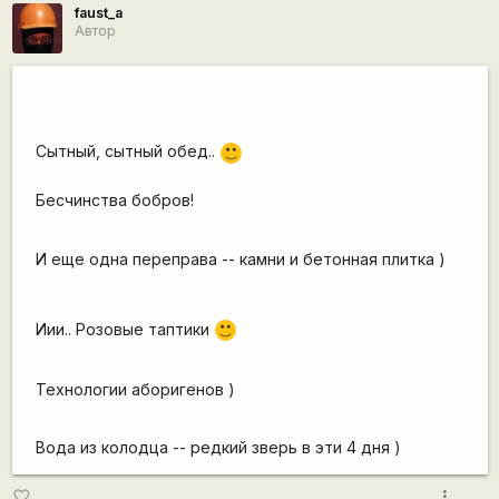
faust_a
Автор
Сытный, сытный обед..
:)
Бесчинства бобров!
И еще одна переправа -- камни и бетонная плитка )
Иии.. Розовые таптики
:)
Технологии аборигенов )
Вода из колодца -- редкий зверь в эти 4 дня )
more_vert
favorite_border