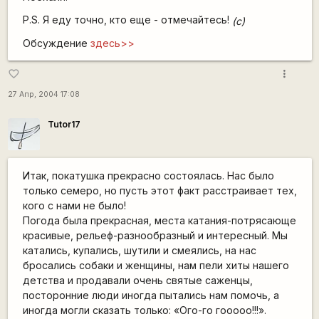
P.S. Я еду точно, кто еще - отмечайтесь!
(c)
Обсуждение
здесь>>
more_vert
favorite_border
27 Апр, 2004 17:08
Tutor17
Итак, покатушка прекрасно состоялась. Нас было
только семеро, но пусть этот факт расстраивает тех,
кого с нами не было!
Погода была прекрасная, места катания-потрясающе
красивые, рельеф-разнообразный и интересный. Мы
катались, купались, шутили и смеялись, на нас
бросались собаки и женщины, нам пели хиты нашего
детства и продавали очень святые саженцы,
посторонние люди иногда пытались нам помочь, а
иногда могли сказать только: «Ого-го гооооо!!!».