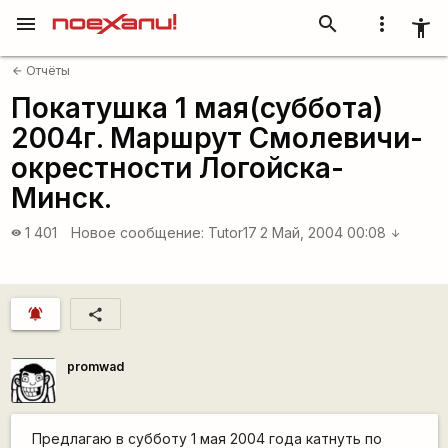
menu
search
more_vert
accessibility_new
Отчёты
arrow_back
Покатушка 1 мая(суббота)
2004г. Маршрут Смолевичи-
окрестности Логойска-
Минск.
1 401
Новое сообщение:
Tutor17
2 Май, 2004 00:08
visibility
arrow_downward
notifications_active
share
promwad
Предлагаю в субботу 1 мая 2004 года катнуть по