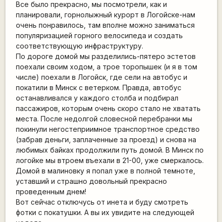
Все было прекрасно, мы посмотрели, как и
планировали, горнолыжный курорт в Логойске-нам
очень понравилось, там вполне можно заниматься
популяризацией горного велосипеда и создать
соответствующую инфраструктуру.
По дороге домой мы разделились-пятеро эстетов
поехали своим ходом, а трое торопышек (и я в том
числе) поехали в Логойск, где сели на автобус и
покатили в Минск с ветерком. Правда, автобус
останавливался у каждого столба и подбирал
пассажиров, которым очень скоро стало не хватать
места. После недолгой словесной перебранки мы
покинули негостеприимное транспортное средство
(забрав деньги, заплаченные за проезд) и снова на
любимых байках продолжили путь домой. В Минск по
логойке мы втроем въехали в 21-00, уже смеркалось.
Домой в малиновку я попал уже в полной темноте,
уставший и страшно довольный прекрасно
проведенным днем!
Вот сейчас отключусь от инета и буду смотреть
фотки с покатушки. А вы их увидите на следующей