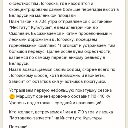
окрестностям Логойска, где находятся и
сконцентрированы самые большие перепады высот в
Беларуси на маленькой площади.
План такой - в 7.34 утра отправляемся с остановки
"Институт Культуры", едем электричкой до
Смолевич. Высаживаемся и катим проселочными и
лесными дорожками к Логойску, посещаем
горнолыжный комплекс "Логойск" и устраиваем там
большой перекус. Далее исследуем окрестности,
катаемся по самому пересеченному рельефу в
Беларуси.
Назад возвращаемся своим ходом, скорее всего по
Логойскому шоссе, хотя возможны и варианты.
Зависит от остатков сил участников покатушки.
Устраиваем первую небольшую покатушку сезона!
Маршрут ориентировочно составит 110-140 км.
;)
Уровень подготовки - средний и начинающий.
Кто желает, встречаемся 1 мая в 7.10 утра у ларька
"Мотовело-запчасти" на Институте Культуры.
Поехали!