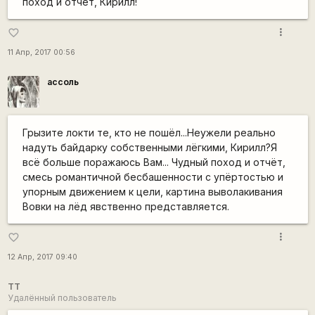
поход и отчет, Кирилл!
more_vert
favorite_border
11 Апр, 2017 00:56
ассоль
Грызите локти те, кто не пошёл...Неужели реально
надуть байдарку собственными лёгкими, Кирилл?Я
всё больше поражаюсь Вам... Чудный поход и отчёт,
смесь романтичной бесбашенности с упёртостью и
упорным движением к цели, картина выволакивания
Вовки на лёд явственно представляется.
more_vert
favorite_border
12 Апр, 2017 09:40
TT
Удалённый пользователь