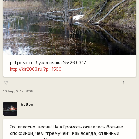
р. Громоть-Лужеснянка 25-26.03.17
http://kir2003.ru/?p=1569
more_vert
favorite_border
10 Апр, 2017 18:08
button
Эх, классно, весна! Ну а Громоть оказалась больше
спокойной, чем "гремучей". Как всегда, отличный