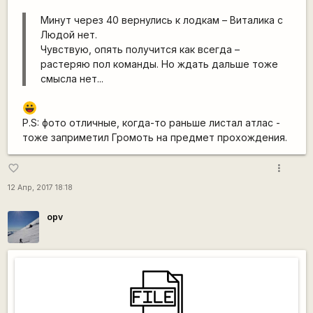
Минут через 40 вернулись к лодкам – Виталика с
Людой нет.
Чувствую, опять получится как всегда –
растеряю пол команды. Но ждать дальше тоже
смысла нет...
|-))
P.S: фото отличные, когда-то раньше листал атлас -
тоже заприметил Громоть на предмет прохождения.
more_vert
favorite_border
12 Апр, 2017 18:18
opv