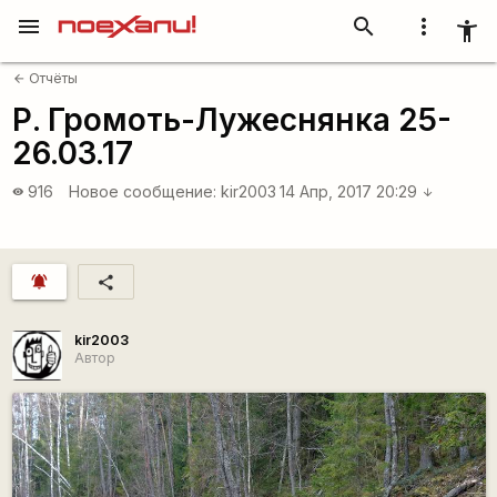
menu
search
more_vert
accessibility_new
Отчёты
arrow_back
Р. Громоть-Лужеснянка 25-
26.03.17
916
Новое сообщение:
kir2003
14 Апр, 2017 20:29
visibility
arrow_downward
notifications_active
share
kir2003
Автор