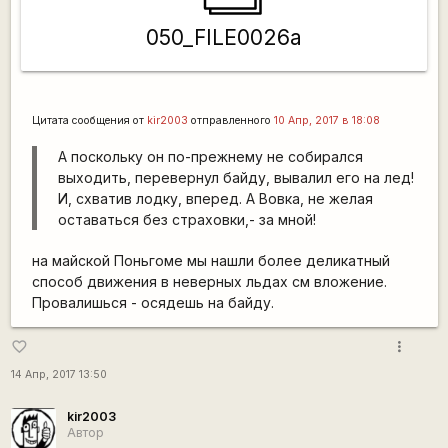
050_FILE0026a
Цитата сообщения от
kir2003
отправленного
10 Апр, 2017 в 18:08
А поскольку он по-прежнему не собирался
выходить, перевернул байду, вывалил его на лед!
И, схватив лодку, вперед. А Вовка, не желая
оставаться без страховки,- за мной!
на майской Поньгоме мы нашли более деликатный
способ движения в неверных льдах см вложение.
Провалишься - осядешь на байду.
more_vert
favorite_border
14 Апр, 2017 13:50
kir2003
Автор