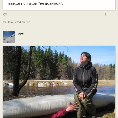
выйдет с такой "недозимой".
more_vert
favorite_border
22 Фев, 2014 02:27
opv