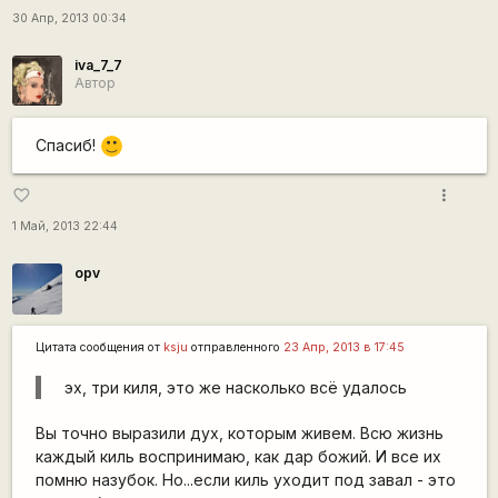
30 Апр, 2013 00:34
iva_7_7
Автор
Спасиб!
:)
more_vert
favorite_border
1 Май, 2013 22:44
opv
Цитата сообщения от
ksju
отправленного
23 Апр, 2013 в 17:45
эх, три киля, это же насколько всё удалось
Вы точно выразили дух, которым живем. Всю жизнь
каждый киль воспринимаю, как дар божий. И все их
помню назубок. Но...если киль уходит под завал - это