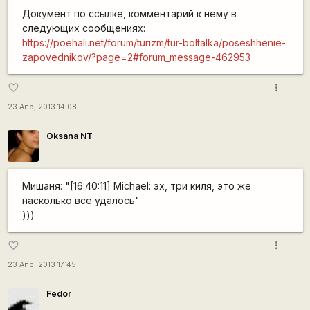
Документ по ссылке, комментарий к нему в
следующих сообщениях:
https://poehali.net/forum/turizm/tur-boltalka/poseshhenie-
zapovednikov/?page=2#forum_message-462953
more_vert
favorite_border
23 Апр, 2013 14:08
Oksana NT
Мишаня: "[16:40:11] Michael: эх, три киля, это же
насколько всё удалось"
)))
more_vert
favorite_border
23 Апр, 2013 17:45
Fedor