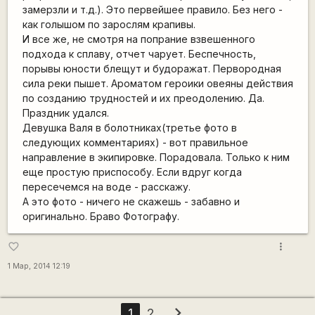
замерзли и т.д.). Это первейшее правило. Без него -
как голышом по зарослям крапивы.
И все же, не смотря на попрание взвешенного
подхода к сплаву, отчет чарует. Беспечность,
порывы юности блещут и будоражат. Первородная
сила реки пышет. Ароматом героики овеяны действия
по созданию трудностей и их преодолению. Да.
Праздник удался.
Девушка Валя в болотниках(третье фото в
следующих комментариях) - вот правильное
направление в экипировке. Порадовала. Только к ним
еще простую приспособу. Если вдруг когда
пересечемся на воде - расскажу.
А это фото - ничего не скажешь - забавно и
оригинально. Браво Фотографу.
more_vert
favorite_border
1 Мар, 2014 12:19
chevron_right
1
2