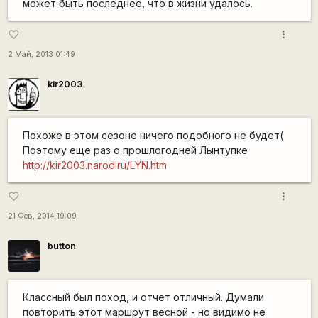
может быть последнее, что в жизни удалось.
more_vert
favorite_border
2 Май, 2013 01:49
kir2003
Похоже в этом сезоне ничего подобного не будет(
Поэтому еще раз о прошлогодней Лынтупке
http://kir2003.narod.ru/LYN.htm
more_vert
favorite_border
21 Фев, 2014 19:09
button
Классный был поход, и отчет отличный. Думали
повторить этот маршрут весной - но видимо не