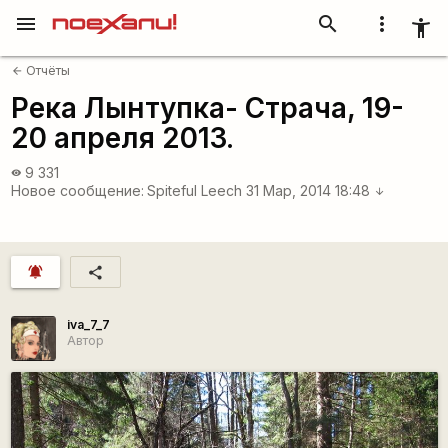
menu
search
more_vert
accessibility_new
Отчёты
arrow_back
Река Лынтупка- Страча, 19-
20 апреля 2013.
9 331
visibility
Новое сообщение:
Spiteful Leech
31 Мар, 2014 18:48
arrow_downward
notifications_active
share
iva_7_7
Автор