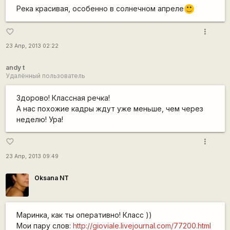
Река красивая, особенно в солнечном апреле
:)
more_vert
favorite_border
23 Апр, 2013 02:22
andy t
Удалённый пользователь
Здорово! Классная речка!
А нас похожие кадры ждут уже меньше, чем через
неделю! Ура!
more_vert
favorite_border
23 Апр, 2013 09:49
Oksana NT
Маринка, как ты оперативно! Класс ))
Мои пару слов:
http://gioviale.livejournal.com/77200.html