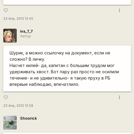
more_vert
favorite_border
23 Апр, 2013 13:45
iva_7_7
Автор
Шурик, а можно ссылочку на документ, если не
сложно? В личку.
Насчет килей- да, капитан с большим трудом мог
удерживать хвост. Вот пару раз просто не осилили
течение- и не удивительно- я такую пруху в РБ
впервые наблюдаю, впечатлило.
more_vert
favorite_border
23 Апр, 2013 13:58
Shoorick