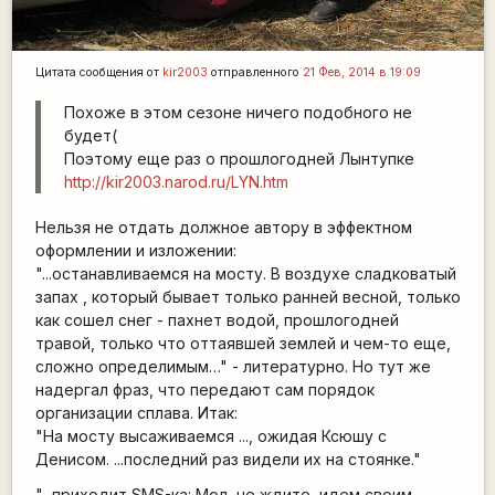
Цитата сообщения от
kir2003
отправленного
21 Фев, 2014 в 19:09
Похоже в этом сезоне ничего подобного не
будет(
Поэтому еще раз о прошлогодней Лынтупке
http://kir2003.narod.ru/LYN.htm
Нельзя не отдать должное автору в эффектном
оформлении и изложении:
"...останавливаемся на мосту. В воздухе сладковатый
запах , который бывает только ранней весной, только
как сошел снег - пахнет водой, прошлогодней
травой, только что оттаявшей землей и чем-то еще,
сложно определимым…" - литературно. Но тут же
надергал фраз, что передают сам порядок
организации сплава. Итак:
"На мосту высаживаемся ..., ожидая Ксюшу с
Денисом. ...последний раз видели их на стоянке."
"...приходит SMS-ка: Мол, не ждите, идем своим