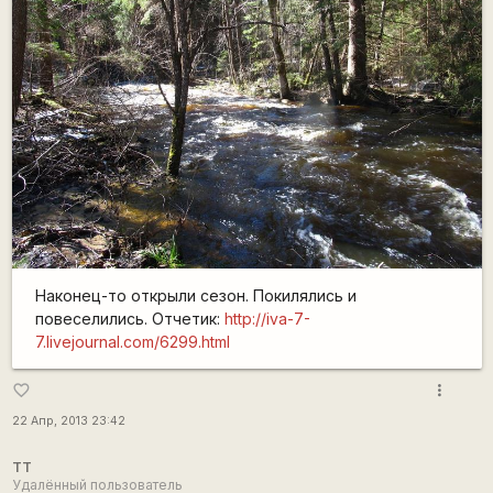
Наконец-то открыли сезон. Покилялись и
повеселились. Отчетик:
http://iva-7-
7.livejournal.com/6299.html
more_vert
favorite_border
22 Апр, 2013 23:42
TT
Удалённый пользователь