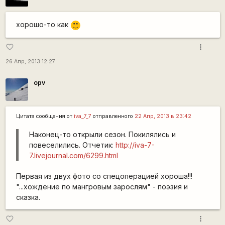
хорошо-то как
:)
more_vert
favorite_border
26 Апр, 2013 12:27
opv
Цитата сообщения от
iva_7_7
отправленного
22 Апр, 2013 в 23:42
Наконец-то открыли сезон. Покилялись и
повеселились. Отчетик:
http://iva-7-
7.livejournal.com/6299.html
Первая из двух фото со спецоперацией хороша!!!
"...хождение по мангровым зарослям" - поэзия и
сказка.
more_vert
favorite_border