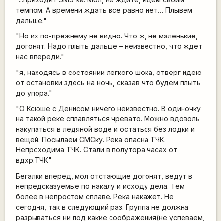
темпом. А времени ждать все равно нет… Плывем
дальше."
"Но их по-прежнему не видно. Что ж, не маленькие,
догонят. Надо плыть дальше – неизвестно, что ждет
нас впереди."
"я, находясь в состоянии легкого шока, отверг идею
от остановки здесь на ночь, сказав что будем плыть
до упора."
"О Ксюше с Денисом ничего неизвестно. В одиночку
на такой реке сплавляться чревато. Можно вдоволь
накупаться в ледяной воде и остаться без лодки и
вещей. Посылаем СМСку. Река опасна ТЧК.
Непроходима ТЧК. Стали в полутора часах от
вдхр.ТЧК"
Бегалки вперед, мол отстающие догонят, ведут в
непредсказуемые по накалу и исходу дела. Тем
более в непростом сплаве. Река накажет. Не
сегодня, так в следующий раз. Группа не должна
разрываться ни под какие соображения(не успеваем,