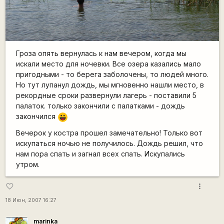
Гроза опять вернулась к нам вечером, когда мы
искали место для ночевки. Все озера казались мало
пригодными - то берега заболочены, то людей много.
Но тут лупанул дождь, мы мгновенно нашли место, в
рекордные сроки развернули лагерь - поставили 5
палаток. только закончили с палатками - дождь
закончился
|-))
Вечерок у костра прошел замечательно! Только вот
искупаться ночью не получилось. Дождь решил, что
нам пора спать и загнал всех спать. Искупались
утром.
more_vert
favorite_border
18 Июн, 2007 16:27
marinka