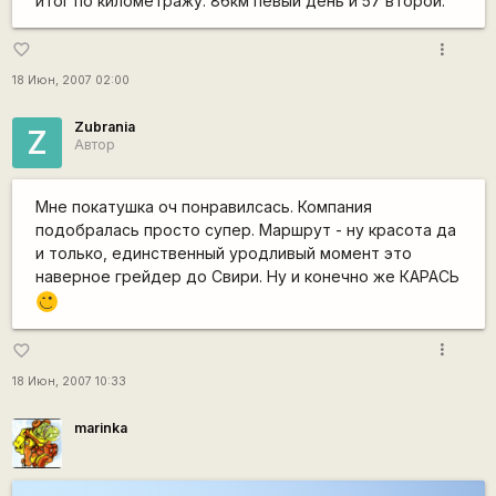
итог по километражу: 86км певый день и 57 второй.
more_vert
favorite_border
18 Июн, 2007 02:00
Zubrania
Z
Автор
Мне покатушка оч понравилсась. Компания
подобралась просто супер. Маршрут - ну красота да
и только, единственный уродливый момент это
наверное грейдер до Свири. Ну и конечно же КАРАСЬ
;)
more_vert
favorite_border
18 Июн, 2007 10:33
marinka