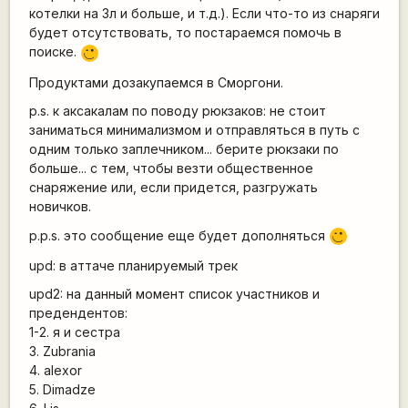
котелки на 3л и больше, и т.д.). Если что-то из снаряги
будет отсутствовать, то постараемся помочь в
поиске.
,-)
Продуктами дозакупаемся в Сморгони.
p.s. к аксакалам по поводу рюкзаков: не стоит
заниматься минимализмом и отправляться в путь с
одним только заплечником... берите рюкзаки по
больше... с тем, чтобы везти общественное
снаряжение или, если придется, разгружать
новичков.
p.p.s. это сообщение еще будет дополняться
;)
upd:
в аттаче планируемый трек
upd2:
на данный момент список участников и
предендентов:
1-2. я и сестра
3. Zubrania
4. alexor
5. Dimadze