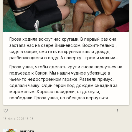
Гроза ходила вокруг нас кругами. В первый раз она
застала нас на озере Вишневском. Восхитительно ,
сидя в озере, смотеть на крупные капли дождя,
разбивающиеся о воду. А наверху - гром и молнии...
Гроза ушла, чтобы сделать круг и снова вернуться на
подъезде к Свири. Мы нашли чудное убежище в
чьем-то недостроенном гараже. Развели примус,
сделали чайку. Один герой под дождем съездил за
мороженым. Хорошо посидели, отдохнули,
пообедали. Гроза ушла, но обещала вернуться...
more_vert
favorite_border
18 Июн, 2007 16:08
marinka