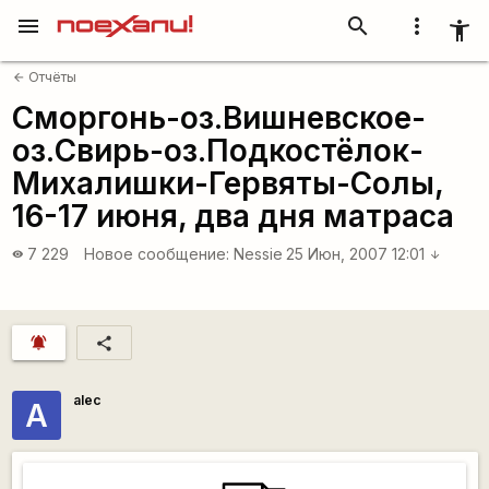
menu
search
more_vert
accessibility_new
Отчёты
arrow_back
Сморгонь-оз.Вишневское-
оз.Свирь-оз.Подкостёлок-
Михалишки-Гервяты-Солы,
16-17 июня, два дня матраса
7 229
Новое сообщение:
Nessie
25 Июн, 2007 12:01
visibility
arrow_downward
notifications_active
share
alec
А