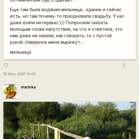
Еще там была водяная мельница....здание и сейчас
есть, но там почему-то праздновали свадьбу. У нас
даже взяли интервью ))) Попросили сказать
молодым слова напутствия, на что я ответила, что
нам даже не налили, как говорить-то с пустой
рукой...Наверное меня вырежут....
мельница
more_vert
favorite_border
18 Июн, 2007 16:46
marinka