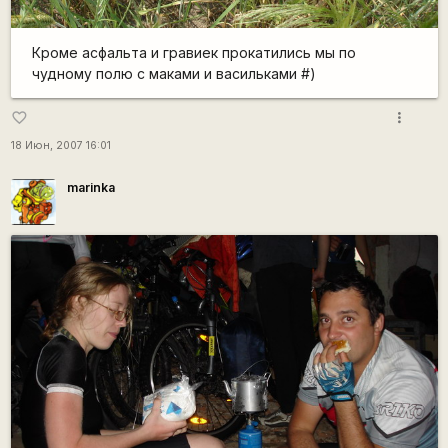
Кроме асфальта и гравиек прокатились мы по
чудному полю с маками и васильками #)
more_vert
favorite_border
18 Июн, 2007 16:01
marinka