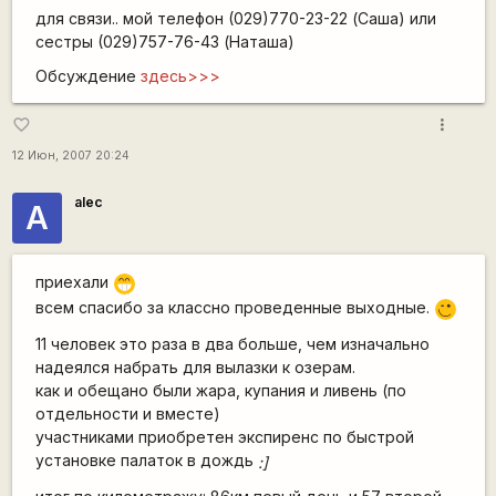
для связи.. мой телефон (029)770-23-22 (Саша) или
сестры (029)757-76-43 (Наташа)
Обсуждение
здесь>>>
more_vert
favorite_border
12 Июн, 2007 20:24
alec
А
приехали
;D
всем спасибо за классно проведенные выходные.
;)
11 человек это раза в два больше, чем изначально
надеялся набрать для вылазки к озерам.
как и обещано были жара, купания и ливень (по
отдельности и вместе)
участниками приобретен экспиренс по быстрой
установке палаток в дождь
:]