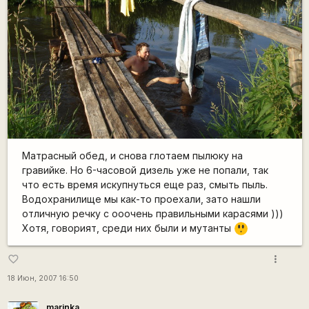
Матрасный обед, и снова глотаем пылюку на
гравийке. Но 6-часовой дизель уже не попали, так
что есть время искупнуться еще раз, смыть пыль.
Водохранилище мы как-то проехали, зато нашли
отличную речку с ооочень правильными карасями )))
=8
Хотя, говорият, среди них были и мутанты
O
more_vert
favorite_border
18 Июн, 2007 16:50
marinka