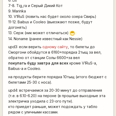
6. Lis
7-8. Tig_ra и Серый Дикий Кот
9. Marinka
10. V1RuS (ловить нас будет около озера Свирь)
11-12. Baibus и Cooleo (выезжают позже, будут
догонять)
13. Серж (ник может отличаться)
;D
14. Noname (ранее известный как Nessie)
upd3:
если верить
одному сайту
, то билеты до
Сморгони обойдутся в 6160+порядка 2тыщ за вел,
обратно от станции Солы 6600+за вел
покупать буду завтра для всех
кроме V1RuS-а,
Baibus-а и Cooleo.
на продукты берите порядка 10тыщ (итого бюджет с
билетами 25-30 с носа).
upd4:
встречаемся за 20-30 минут до отправления
(т.е. в 6.10-6.20) на пероне (в прошлые выходные эта
электричка уходила с 23-ого пути).
кто приедет раньше, может подождать у табло
рядом с уличными кассами.