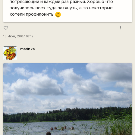
потрясающий и каждый раз разный. Хорошо что
получилось всех туда затянуть, а то некоторые
хотели профилонить
,-)
more_vert
favorite_border
18 Июн, 2007 16:12
marinka