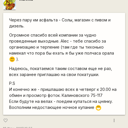
Через пару км асфальта - Солы, магазин с пивом и
дизель.
Огромное спасибо всей компании за чудно
проведенные выходные. Alec - тебе спасибо за
организацию и терпение (там где ты тихонько
намекал что пора бы ехать я бы уже полчаса орала
).
:)
Надеюсь, покатаемся таким составом еще не раз,
всех заранее приглашаю на свои покатушки.
P.S
И конечно же - пришлашаю всех в четверг к 20.00 на
обмен и просмотр фоток. Калиновского 75-117
Если будуте на велах - поедем купаться на цнянку.
Восполним недостающее ночное купание
;D
more_vert
favorite_border