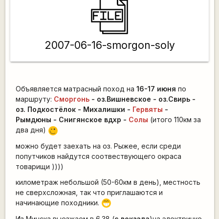
2007-06-16-smorgon-soly
Объявляется матрасный поход на
16-17 июня
по
маршруту:
Сморгонь
- оз.Вишневское - оз.Свирь -
оз. Подкостёлок - Михалишки -
Гервяты
-
Рымдюны - Снигянское вдхр -
Солы
(итого 110км за
два дня)
;)
можно будет заехать на оз. Рыжее, если среди
попутчиков найдутся соотвествующего окраса
товарищи ))))
километраж небольшой (50-60км в день), местность
не сверхсложная, так что приглашаются и
начинающие походники.
;D
Из Минска выезжаем в 6.38 (
с вокзала
)на электричке