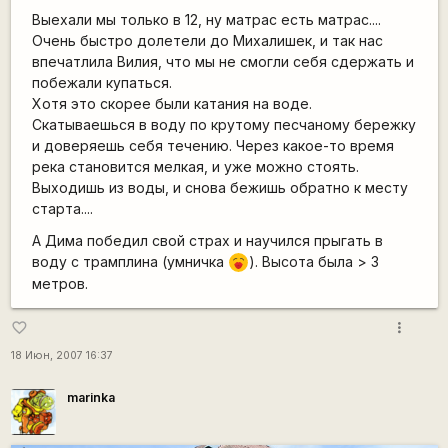
Выехали мы только в 12, ну матрас есть матрас....
Очень быстро долетели до Михалишек, и так нас
впечатлила Вилия, что мы не смогли себя сдержать и
побежали купаться.
Хотя это скорее были катания на воде.
Скатываешься в воду по крутому песчаному бережку
и доверяешь себя течению. Через какое-то время
река становится мелкая, и уже можно стоять.
Выходишь из воды, и снова бежишь обратно к месту
старта....
А Дима победил свой страх и научился прыгать в
воду с трамплина (умничка
). Высота была > 3
:-*
метров.
more_vert
favorite_border
18 Июн, 2007 16:37
marinka