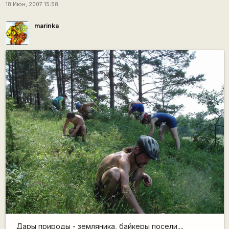
18 Июн, 2007 15:58
marinka
Дары природы - земляника, байкеры посели....