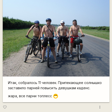
Итак, собралось 11 человек. Припекающее солнышко
заставило парней повысить девушкам каденс.
жара, все парни топлесс
:D
more_vert
favorite_border