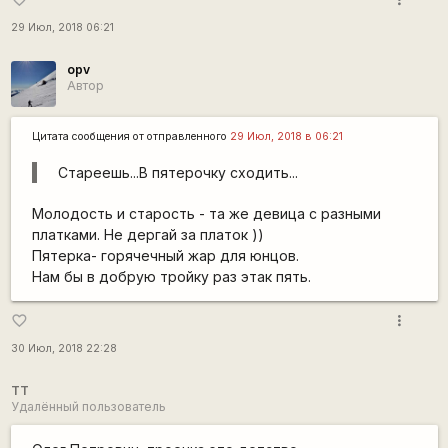
29 Июл, 2018 06:21
opv
Автор
Цитата сообщения от
отправленного
29 Июл, 2018 в 06:21
Стареешь...В пятерочку сходить...
Молодость и старость - та же девица с разными
платками. Не дергай за платок ))
Пятерка- горячечный жар для юнцов.
Нам бы в добрую тройку раз этак пять.
more_vert
favorite_border
30 Июл, 2018 22:28
TT
Удалённый пользователь