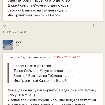
Олег Петрович, троечка это детство.
Даже Лоймола-Уксун это для юнцов.
Верхний Башкаус на Таймени - дело.
Или Гранитный Каньон на Белой.
more_vert
favorite_border
31 Июл, 2018 02:25
opv
Автор
Цитата сообщения от
отправленного
31 Июл, 2018 в 02:25
...троечка это детство.
Даже Лоймола-Уксун это для юнцов.
Верхний Башкаус на Таймени - дело.
Или Гранитный Каньон на Белой.
Дима, даже на сутки вырваться едва ли могу.Потому
- по уши в Уше )).
А запал твой зело хорош, ибо. Две вещи ставят тебя
вне времени- глаза любимой и... добрый порог.