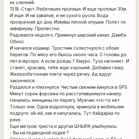
из слепней.
13.18. Старт. Ребятишек проплыл. И еще проплыл 30м.
И еще. И ни завалов, и ни сухого русла. Вода
прозрачная до дна. Извивы лесной опушки. Полет по
аквариуму. Прелестно.
Радовался недолго. Примкнул широкий канал. Дамба.
Обнос.
И начался кошмар. Тростник схлестнулся с обоих
берегов. По мясу его бьюсь около часа. С головы до
пят в мусоре. А если дождь ? Хмуро. Туча нагоняет. И
станет, красава, тебе еще хорошей. Добавил газку.
Железобетонная плита через речку. Ад вдруг
закончился.
Разделся и плюхнулся. Чистым свежим кинулся в GPS.
Минут сорок форсажа по расступившемуся каналу.
Начались женщины по берегу. Мужчин что-то нет.
Только они. Одна вздрогнула, крикнула в мобильник
подруге: ой-ей, как я напугалась. Тут байдарка по
реке.
Еще метров триста и другая ШЧЫРА улыбнулась:
- Вы на подводной лодке ?