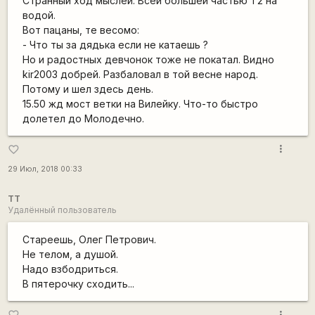
Странный ход мыслей. Всей большей частью Т2 на
водой.
Вот пацаны, те весомо:
- Что ты за дядька если не катаешь ?
Но и радостных девчонок тоже не покатал. Видно
kir2003 добрей. Разбаловал в той весне народ.
Потому и шел здесь день.
15.50 жд мост ветки на Вилейку. Что-то быстро
долетел до Молодечно.
more_vert
favorite_border
29 Июл, 2018 00:33
TT
Удалённый пользователь
Стареешь, Олег Петрович.
Не телом, а душой.
Надо взбодриться.
В пятерочку сходить...
more_vert
favorite_border