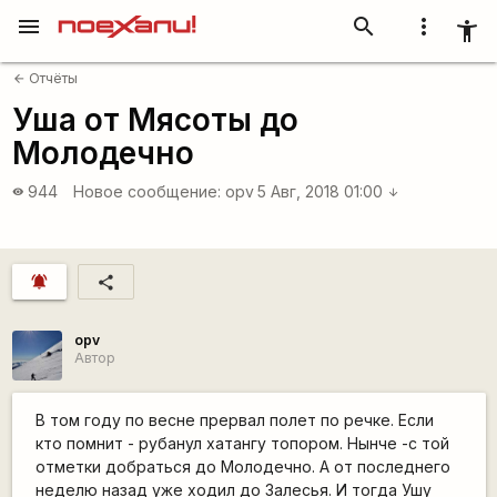
menu
search
more_vert
accessibility_new
Отчёты
arrow_back
Уша от Мясоты до
Молодечно
944
Новое сообщение:
opv
5 Авг, 2018 01:00
visibility
arrow_downward
notifications_active
share
opv
Автор
В том году по весне прервал полет по речке. Если
кто помнит - рубанул хатангу топором. Нынче -с той
отметки добраться до Молодечно. А от последнего
неделю назад уже ходил до Залесья. И тогда Ушу