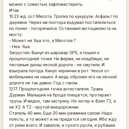
можно с совестью зафломастерить.
Итак:
10.23 жд. ост Мясота. Тропка по кукурузе. Асфальт по
деревне. Через км полтора вздумал постапелиться
но понял - погорячился. Остановил мотоциклиста на
мосту:
- Может не Уша это, а Мясотка ?
- Неа. Уша.
Загрустил. Вынул из шаровар GPS, и пошел к
прошлогодней точке. Ни ферма, ни кладбище, ни
песчаные дюны лесной дороги - не смутили. И
взыграла погода. Кинул чернички в рот. Чехол от
мобильника не нашел. А ведь обронил его на лесной
дороге не так давно. Год с гаком.
12.17. Прошлогодняя точка антистапеля. Трава.
Дурман. Малышня на броде плещется, протирает
трусы. И видно, там застряну. Но хитер я. Взял Т2, а
не Х2. А Т2 - крутой внедорожник.
Стапель 40 мин. Еще 20 мин разминка салом. Надо
поесть, а то может и не придется сегодня. Ибо жду
от реки всего. И завалов, и сухого русла, и рубашки