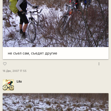
не съел сам, съедят другие
more_vert
favorite_border
16 Дек, 2007 17:55
Lilu