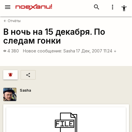
menu
search
more_vert
accessibility_new
Отчёты
arrow_back
В ночь на 15 декабря. По
следам гонки
4 380
Новое сообщение:
Sasha
17 Дек, 2007 11:24
visibility
arrow_downward
notifications_active
share
Sasha