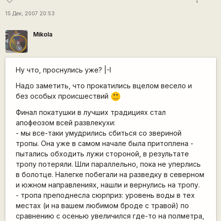
15 Дек, 2007 20:53
Mikola
Ну что, проснулись уже? |-I
Надо заметить, что прокатились вцелом весело и
без особых происшествий
:)
Финал покатушки в лучших традициях стал
апофеозом всей развлекухи:
- мы все-таки умудрились сбиться со звериной
тропы. Она уже в самом начале была притоплена -
пытались обходить лужи стороной, в результате
тропу потеряли. Шли параллельно, пока не уперлись
в болотце. Налегке побегали на разведку в северном
и южном направлениях, нашли и вернулись на тропу.
- тропа преподнесла сюрприз: уровень воды в тех
местах (и на вашем любимом броде с травой) по
сравнению с осенью увеличился где-то на полметра,