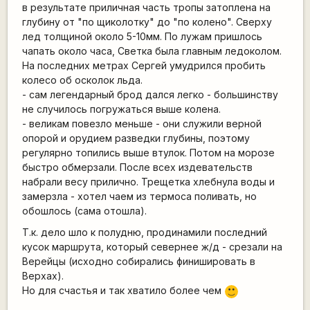
в результате приличная часть тропы затоплена на
глубину от "по щиколотку" до "по колено". Сверху
лед толщиной около 5-10мм. По лужам пришлось
чапать около часа, Светка была главным ледоколом.
На последних метрах Сергей умудрился пробить
колесо об осколок льда.
- сам легендарный брод дался легко - большинству
не случилось погружаться выше колена.
- великам повезло меньше - они служили верной
опорой и орудием разведки глубины, поэтому
регулярно топились выше втулок. Потом на морозе
быстро обмерзали. После всех издевательств
набрали весу прилично. Трещетка хлебнула воды и
замерзла - хотел чаем из термоса поливать, но
обошлось (сама отошла).
Т.к. дело шло к полудню, продинамили последний
кусок маршрута, который севернее ж/д - срезали на
Верейцы (исходно собирались финишировать в
Верхах).
Но для счастья и так хватило более чем
:)