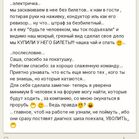
...электричка...
мы заскакиваем в нее без билетов... к нам в гости ,
потирая руки на наживку, кондуктор иль как его
ревизор.... ну что... штраф за безбилетный...
а я ему "будьте человеком, мы ток подъехали" и
видимо наш мокрый, грязный вид сделал свое дело
мы КУПИЛИ У НЕГО БИЛЕТЫ!!! чашка чай и спать
...
:)
...послесловие....
Саша, спасибо за покатушку..
Ребятам спасибо: за хорошо слаженную команду....
Приятно узнавать. что есть еще много тех , кого ты
не знаешь, но которые катаются...
Для себя сделала заметки- теперь я уверена
минимум 8 человек я на форуме могу найти, которые
будут ходить , за компанию, со мною окунаться в
прорубь
.... Ведь правда
?
;D
;)
???
|-))
... главное, чтоб на работе не узнали, не поймуть , ибо
они сразу постявят диагноз: шиза поехала, УВОЛИТЬ,,
;D
more_vert
favorite_border