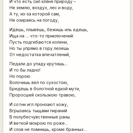
И что есть сил кляня природу –
Не землю, воздух, лес и воду,
А ту, из-за которой сам,
Не озираясь на погоду,
Идёшь, плывёшь, бежишь иль едешь,
Ища на … что-то приключений.
Пусть подгибаются колени,
Но ты упрямо в гору лезешь
От недостатка впечатлений,
Педали до упаду крутишь…
И то бы ладно!
Но порою
Волочишь вел по сухостою,
Бредёшь в болотной едкой мути,
Проросшей скользкою травою,
И сотни игл пронзают кожу,
Вгрызаясь тыщами пираний
В полубесчувственные раны.
И веткой мокрою по роже…
И слов не помнишь, кроме бранных…