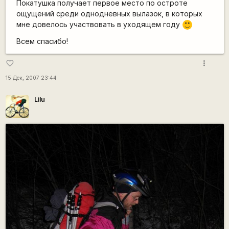
Покатушка получает первое место по остроте
ощущений среди однодневных вылазок, в которых
мне довелось участвовать в уходящем году
:)
Всем спасибо!
more_vert
favorite_border
15 Дек, 2007 23:44
Lilu