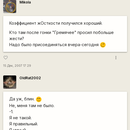
Mikola
Коэффициент жОсткости получился хороший.
Кто там после гонки "Гремячее" просил побольше
жести?
Надо было присоединяться вчера-сегодня
;)
more_vert
favorite_border
15 Дек, 2007 17:29
OldRat2002
Да уж, блин.
:)
Не, меня там не было.
-1.
Я не такой.
Я правильный.
Я умный.