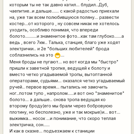
которым ты не так давно катил.... блудил...Дуб,
чаепитие...и дальше........ с какой радостью приехали
на, уже так всем полюбившуюся поляну.... развести
костер....от которого , ну совсем никак не хотелось
уходить, особливо понимая, что впереди
болото.............и знаменитое фото....как там глубоко........а
ведь , всего 7км... Талька, станция, благо уже ходят
электрички... и 2е "больших любителей" брода
соблазнились на это
....
;D
Меня броды не пугают.... но вот когда мы "быстро"
пришли к заветной тропке, ведущей к болоту и
вместо четко угадываемой тропы, вытоптанной
операторами, судьями.... оказался четко угадываемый
ручей... первое время.... пытались не замочить
ног...потом тупо , напролом.......и вот оно "знаменитое"
болото.... а дальше... снова тропа ведущая ко
второму броду(его мы брали через бобровуюю
плотину, но бесполезно, уже и так мокрые)и.... вот....
выжимка.... носок ....и понимание, что скоро теплая
электричка, сон.......
И как в сказке.... подъезжаем к станиции