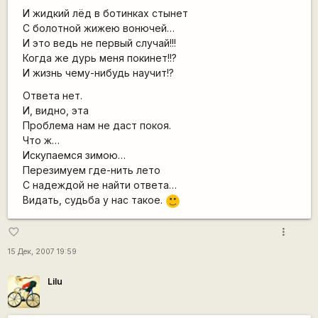
И жидкий лёд в ботинках стынет
С болотной жижею вонючей…
И это ведь не первый случай!!!
Когда же дурь меня покинет!!?
И жизнь чему-нибудь научит!?
Ответа нет.
И, видно, эта
Проблема нам не даст покоя.
Что ж…
Искупаемся зимою…
Перезимуем где-нить лето
С надеждой не найти ответа…
Видать, судьба у нас такое.
:)
more_vert
favorite_border
15 Дек, 2007 19:59
Lilu