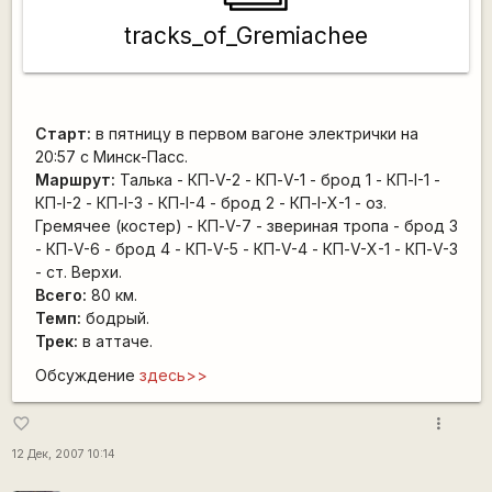
tracks_of_Gremiachee
Старт:
в пятницу в первом вагоне электрички на
20:57 с Минск-Пасс.
Маршрут:
Талька - КП-V-2 - КП-V-1 - брод 1 - КП-I-1 -
КП-I-2 - КП-I-3 - КП-I-4 - брод 2 - КП-I-X-1 - оз.
Гремячее (костер) - КП-V-7 - звериная тропа - брод 3
- КП-V-6 - брод 4 - КП-V-5 - КП-V-4 - КП-V-X-1 - КП-V-3
- ст. Верхи.
Всего:
80 км.
Темп:
бодрый.
Трек:
в аттаче.
Обсуждение
здесь>>
more_vert
favorite_border
12 Дек, 2007 10:14