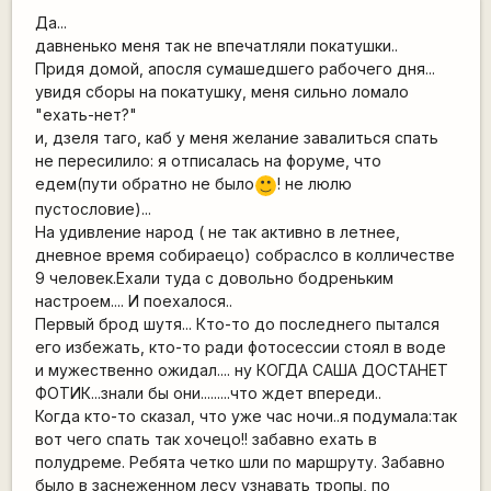
Да...
давненько меня так не впечатляли покатушки..
Придя домой, апосля сумашедшего рабочего дня...
увидя сборы на покатушку, меня сильно ломало
"ехать-нет?"
и, дзеля таго, каб у меня желание завалиться спать
не пересилило: я отписалась на форуме, что
едем(пути обратно не было
! не люлю
:)
пустословие)...
На удивление народ ( не так активно в летнее,
дневное время собираецо) собраслсо в колличестве
9 человек.Ехали туда с довольно бодреньким
настроем.... И поехалося..
Первый брод шутя... Кто-то до последнего пытался
его избежать, кто-то ради фотосессии стоял в воде
и мужественно ожидал.... ну КОГДА САША ДОСТАНЕТ
ФОТИК...знали бы они.........что ждет впереди..
Когда кто-то сказал, что уже час ночи..я подумала:так
вот чего спать так хочецо!! забавно ехать в
полудреме. Ребята четко шли по маршруту. Забавно
было в заснеженном лесу узнавать тропы, по