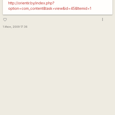
http://orientir.by/index.php?
option=com_content&task=view&id=45&Itemid=1
more_vert
favorite_border
1 Июн, 2009 17:36