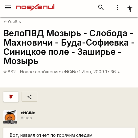
menu
search
more_vert
accessibility_new
Отчёты
arrow_back
ВелоПВД Мозырь - Слобода -
Махновичи - Буда-Софиевка -
Синицкое поле - Заширье -
Мозырь
882
Новое сообщение:
eNGiNe
1 Июн, 2009 17:36
visibility
arrow_downward
notifications_active
share
eNGiNe
Автор
Вот, наваял отчет по горячим следам: