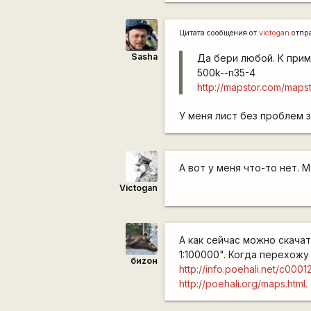
Цитата сообщения от
victogan
отпр
Sasha
Да бери любой. К прим
500k--n35-4
http://mapstor.com/mapst
У меня лист без проблем 
А вот у меня что-то нет. 
Victogan
А как сейчас можно скача
1:100000". Когда перехожу
биzон
http://info.poehali.net/c0
http://poehali.org/maps.html.