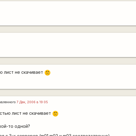
ю лист не скачивает
:'(
авленного
7 Дек, 2006 в 19:05
стью лист не скачивает
:'(
акой-то одной?
ся с 3-х серверов (m01 m02 и m03 соответственно).