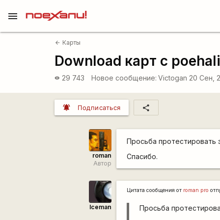
menu
Карты
arrow_back
Download карт с poehali
29 743
Новое сообщение:
Victogan
20 Сен, 
visibility
notifications_active
share
Подписаться
Просьба протестировать э
roman
Спасибо.
Автор
Цитата сообщения от
roman pro
отп
Iceman
Просьба протестирова