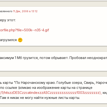
авленного
11 Дек, 2006 в 13:12
еру этот:
orfile.php?file=500k--n35-4.gif
загрузился
:)
Максимум 1 Мб грузится, потом обрывает. Пробовал неоднократ
ть карты "По Нарочанскому краю. Голубые озера, Свирь, Нароч
 по ссылке (кликаю на изображение карты на странице
0012/1/hitszzDESCzzcatindexzzASCzzzzzzzzzzzzzz1003zzzzzzzz),
ки
Там я никак не могу найти нужные листы карты.