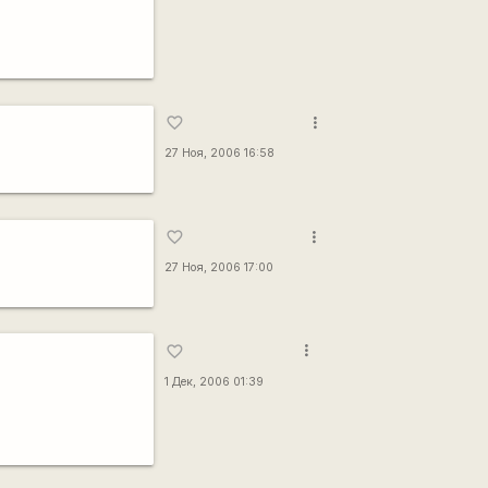
more_vert
favorite_border
27 Ноя, 2006 16:58
more_vert
favorite_border
27 Ноя, 2006 17:00
more_vert
favorite_border
1 Дек, 2006 01:39