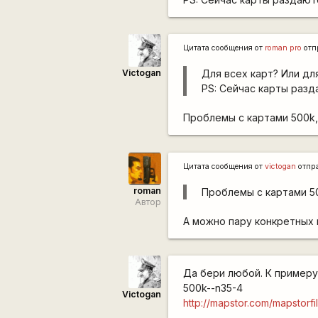
Цитата сообщения от
roman pro
отп
Victogan
Для всех карт? Или дл
PS: Сейчас карты разд
Проблемы с картами 500k,
Цитата сообщения от
victogan
отпр
roman
Проблемы с картами 5
Автор
А можно пару конкретных
Да бери любой. К примеру
500k--n35-4
Victogan
http://mapstor.com/mapstorfi