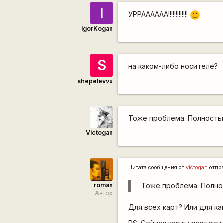
I
УРРАААААА!!!!!!!!!!!!!
:)
IgorKogan
S
на каком-либо носителе?
shepelevvu
Тоже проблема. Полность
Victogan
Цитата сообщения от
victogan
отпр
roman
Тоже проблема. Полно
Автор
Для всех карт? Или для к
PS: Сейчас карты раздают