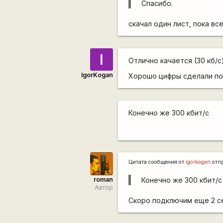
Спасибо.
скачал один лист, пока все
I
Отлично качается (30 кб/с
IgorKogan
Хорошо цифры сделали п
Конечно же 300 кбит/с
Цитата сообщения от
igorkogan
отп
roman
Конечно же 300 кбит/с
Автор
Скоро подключим еще 2 се