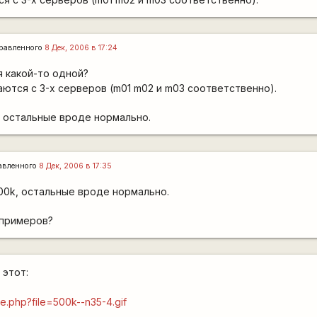
равленного
8 Дек, 2006 в 17:24
я какой-то одной?
аются с 3-х серверов (m01 m02 и m03 соответственно).
 остальные вроде нормально.
авленного
8 Дек, 2006 в 17:35
00k, остальные вроде нормально.
 примеров?
 этот:
le.php?file=500k--n35-4.gif