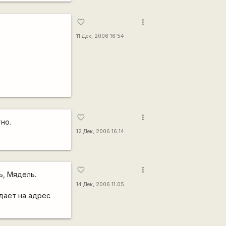
more_vert
favorite_border
11 Дек, 2006 16:54
more_vert
favorite_border
но.
12 Дек, 2006 16:14
more_vert
favorite_border
ь, Мядель.
14 Дек, 2006 11:05
дает на адрес