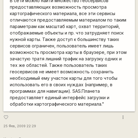
В сети можно найти множество геосервисов
предоставляющих возможность просмотра
картографического материала, все эти сервисы
отличаются предоставляемым материалом по таким
параметрам как масштаб карт, охват территорий,
отображаемые объекты и пр. что затрудняет поиск
нужной карты. Также доступ к большинству таких
сервисов ограничен, пользователь имеет лишь
возможность просмотра карты в браузере, при этом
зачастую тратя лишний трафик на загрузку одних и
тех же областей. Также пользователь таких
геосервисов не имеет возможность сохранить
необходимый ему участок карты для того чтобы
использовать его в своих нуждах (например, в
программах для навигации). SAS.Планета
предоставляет единый интерфейс загрузки и
обработки картографического материала."
more_vert
favorite_border
25 Фев, 2009 22:29