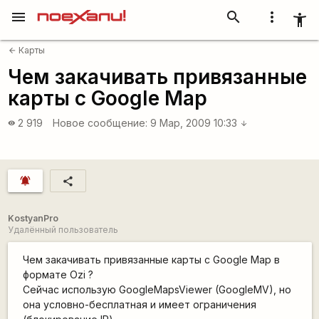
menu
search
more_vert
accessibility_new
Карты
arrow_back
Чем закачивать привязанные
карты с Google Map
2 919
Новое сообщение:
9 Мар, 2009 10:33
visibility
arrow_downward
notifications_active
share
KostyanPro
Удалённый пользователь
Чем закачивать привязанные карты с Google Map в
формате Ozi ?
Сейчас использую GoogleMapsViewer (GoogleMV), но
она условно-бесплатная и имеет ограничения