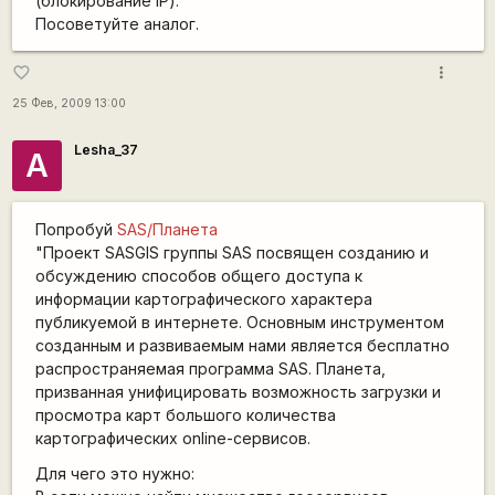
(блокирование IP).
Посоветуйте аналог.
more_vert
favorite_border
25 Фев, 2009 13:00
Lesha_37
А
Попробуй
SAS/Планета
"Проект SASGIS группы SAS посвящен созданию и
обсуждению способов общего доступа к
информации картографического характера
публикуемой в интернете. Основным инструментом
созданным и развиваемым нами является бесплатно
распространяемая программа SAS. Планета,
призванная унифицировать возможность загрузки и
просмотра карт большого количества
картографических online-сервисов.
Для чего это нужно: