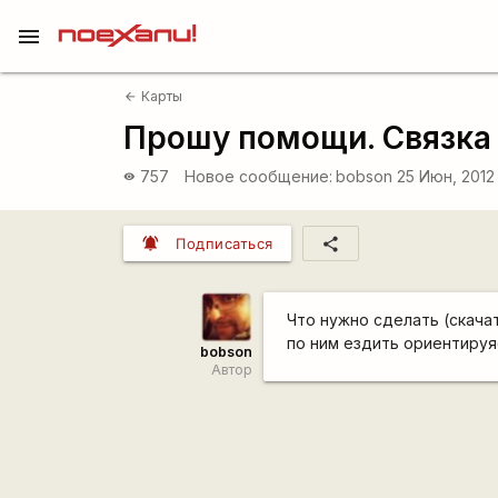
menu
Карты
arrow_back
Прошу помощи. Связка 
757
Новое сообщение:
bobson
25 Июн, 2012
visibility
notifications_active
share
Подписаться
Что нужно сделать (скача
по ним ездить ориентируя
bobson
Автор