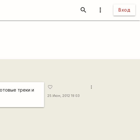
search
more_vert
Вход
more_vert
favorite_border
готовые треки и
25 Июн, 2012 19:03