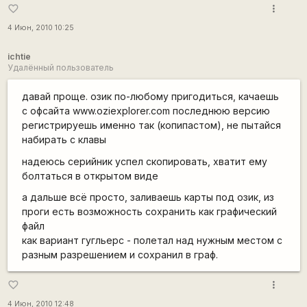
more_vert
favorite_border
4 Июн, 2010 10:25
ichtie
Удалённый пользователь
давай проще. озик по-любому пригодиться, качаешь
с офсайта www.oziexplorer.com последнюю версию
регистрируешь именно так (копипастом), не пытайся
набирать с клавы
надеюсь серийник успел скопировать, хватит ему
болтаться в открытом виде
а дальше всё просто, заливаешь карты под озик, из
проги есть возможность сохранить как графический
файл
как вариант гугльерс - полетал над нужным местом с
разным разрешением и сохранил в граф.
more_vert
favorite_border
4 Июн, 2010 12:48