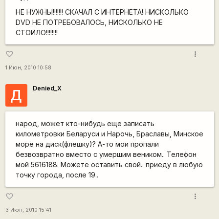
НЕ НУЖНЫ!!!!!!! СКАЧАЛ С ИНТЕРНЕТА! НИСКОЛЬКО
DVD НЕ ПОТРЕБОВАЛОСЬ, НИСКОЛЬКО НЕ
СТОИЛО!!!!!!!!
more_vert
favorite_border
1 Июн, 2010 10:58
Denied_X
Д
народ, может кто-нибудь еще записать
километровки Беларуси и Нарочь, Браславы, Минское
море на диск(флешку)? А-то мои пропали
безвозвратно вместо с умершим веником.. Телефон
мой 5616188. Можете оставить свой.. приеду в любую
точку города, после 19..
more_vert
favorite_border
3 Июн, 2010 15:41