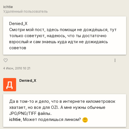
ichtie
Удалённый пользователь
Denied_X
Смотри мой пост, здесь помощи не дождёшься, тут
только советуют, надеюсь, что ты достаточно
взрослый и сам знаешь куда идти не дожидаясь
советов
more_vert
favorite_border
4 Июн, 2010 10:21
Denied_X
Д
Да в том-то и дело, что в интернете километровок
хватает, но все для OZI.. А мне нужны обычные
JPG/PNG/TIFF файлы..
ichtie
, Может поделишься линком?
:)