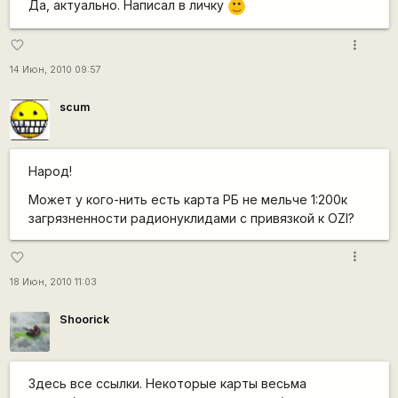
Да, актуально. Написал в личку
:)
more_vert
favorite_border
14 Июн, 2010 09:57
scum
Народ!
Может у кого-нить есть карта РБ не мельче 1:200к
загрязненности радионуклидами с привязкой к OZI?
more_vert
favorite_border
18 Июн, 2010 11:03
Shoorick
Здесь все ссылки. Некоторые карты весьма