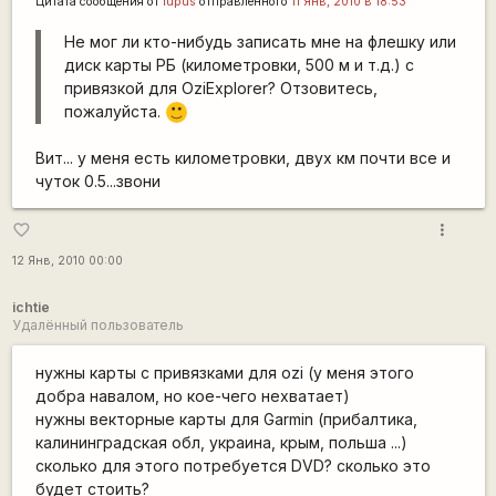
Цитата сообщения от
lupus
отправленного
11 Янв, 2010 в 18:53
Не мог ли кто-нибудь записать мне на флешку или
диск карты РБ (километровки, 500 м и т.д.) с
привязкой для OziExplorer? Отзовитесь,
пожалуйста.
:)
Вит... у меня есть километровки, двух км почти все и
чуток 0.5...звони
more_vert
favorite_border
12 Янв, 2010 00:00
ichtie
Удалённый пользователь
нужны карты с привязками для ozi (у меня этого
добра навалом, но кое-чего нехватает)
нужны векторные карты для Garmin (прибалтика,
калининградская обл, украина, крым, польша ...)
сколько для этого потребуется DVD? сколько это
будет стоить?