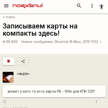
menu
search
more_vert
accessibility_new
Карты
arrow_back
Записываем карты на
компакты здесь!
88 890
Новое сообщение:
Shoorick
18 Июн, 2010 11:52
visibility
arrow_downward
notifications_active
share
-=ALEX=-
может у кого-то есть карты РБ - 100к для КПК OZI?
more_vert
favorite_border