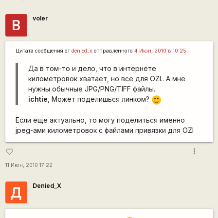
voler
В
Цитата сообщения от
denied_x
отправленного
4 Июн, 2010 в 10:25
Да в том-то и дело, что в интернете
километровок хватает, но все для OZI.. А мне
нужны обычные JPG/PNG/TIFF файлы..
ichtie
, Может поделишься линком?
:)
Если еще актуально, то могу поделиться именно
jpeg-ами километровок с файлами привязки для OZI
more_vert
favorite_border
11 Июн, 2010 17:22
Denied_X
Д