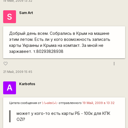
19 Май, 2009 13:32
Sam Art
S
Добрый день всем. Собрались в Крым на машине
этим летом. Есть ли у кого возможность записать
карты Украины и Крыма на компакт. За мной не
заржавеет. т.80293828938
more_vert
favorite_border
21 Май, 2009 15:45
Karbofos
А
Цитата сообщения от
\-\=alex\=\-
отправленного
19 Май, 2009 в 13:32
может у кого-то есть карты РБ - 100к для КПК
OZI?