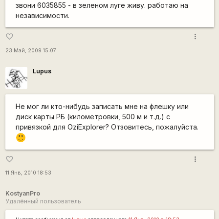
звони 6035855 - в зеленом луге живу. работаю на
независимости.
more_vert
favorite_border
23 Май, 2009 15:07
Lupus
Не мог ли кто-нибудь записать мне на флешку или
диск карты РБ (километровки, 500 м и т.д.) с
привязкой для OziExplorer? Отзовитесь, пожалуйста.
:)
more_vert
favorite_border
11 Янв, 2010 18:53
KostyanPro
Удалённый пользователь