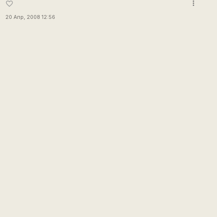
more_vert
favorite_border
20 Апр, 2008 12:56