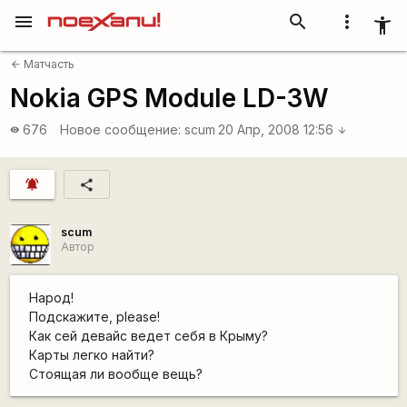
menu
search
more_vert
accessibility_new
Матчасть
arrow_back
Nokia GPS Module LD-3W
676
Новое сообщение:
scum
20 Апр, 2008 12:56
visibility
arrow_downward
notifications_active
share
scum
Автор
Народ!
Подскажите, please!
Как сей девайс ведет себя в Крыму?
Карты легко найти?
Стоящая ли вообще вещь?