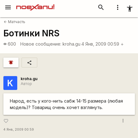
menu
search
more_vert
accessibility_new
Матчасть
arrow_back
Ботинки NRS
600
Новое сообщение:
kroha.gu
4 Янв, 2009 00:59
visibility
arrow_downward
notifications_active
share
kroha.gu
K
Автор
Народ, есть у кого-нить сабж 14-15 размера (любая
модель)? Товарищ очень хочет взглянуть.
more_vert
favorite_border
4 Янв, 2009 00:59