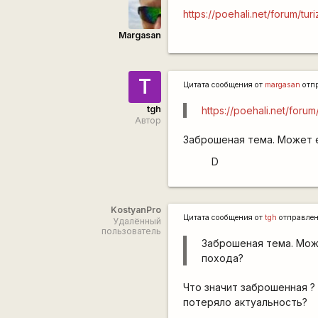
https://poehali.net/forum/t
Margasan
T
Цитата сообщения от
margasan
отп
tgh
https://poehali.net/for
Автор
Заброшеная тема. Может 
D
KostyanPro
Цитата сообщения от
tgh
отправле
Удалённый
пользователь
Заброшеная тема. Мож
похода?
Что значит заброшенная 
потеряло актуальность?