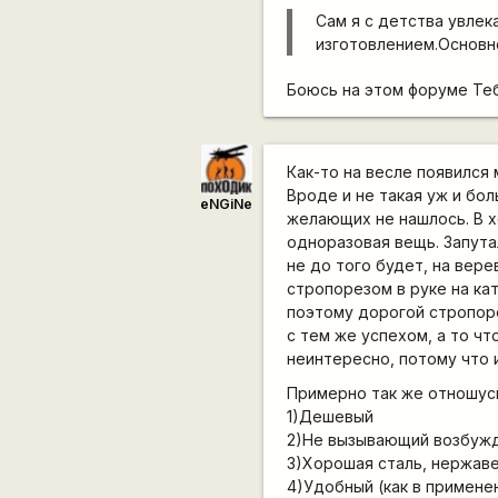
Сам я с детства увле
изготовлением.Основн
Боюсь на этом форуме Теб
Как-то на весле появился
Вроде и не такая уж и бо
eNGiNe
желающих не нашлось. В х
одноразовая вещь. Запутал
не до того будет, на вер
стропорезом в руке на ка
поэтому дорогой стропор
с тем же успехом, а то ч
неинтересно, потому что 
Примерно так же отношусь
1)Дешевый
2)Не вызывающий возбужде
3)Хорошая сталь, нержав
4)Удобный (как в применен