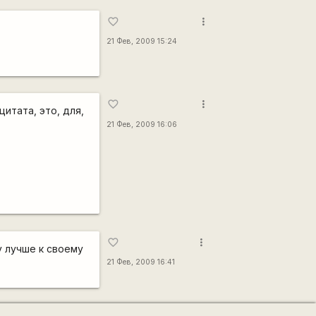
more_vert
favorite_border
21 Фев, 2009 15:24
more_vert
favorite_border
итата, это, для,
21 Фев, 2009 16:06
more_vert
favorite_border
у лучше к своему
21 Фев, 2009 16:41