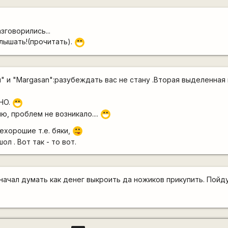
зговорились...
слышать!(прочитать).
:D
 и "Margasan":разубеждать вас не стану .Вторая выделенная ц
MHO.
:D
, проблем не возникало....
:D
ехорошие т.е. бяки,
:P
ол . Вот так - то вот.
 начал думать как денег выкроить да ножиков прикупить. Пойд