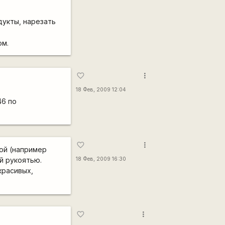
дукты, нарезать
ом.
more_vert
favorite_border
18 Фев, 2009 12:04
46 по
more_vert
favorite_border
ной (например
й рукоятью.
18 Фев, 2009 16:30
красивых,
more_vert
favorite_border