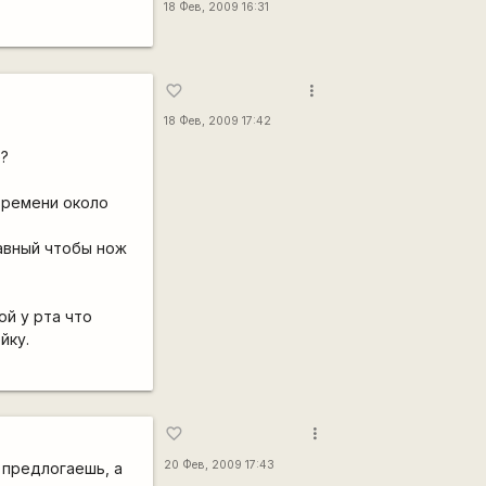
18 Фев, 2009 16:31
more_vert
favorite_border
18 Фев, 2009 17:42
е?
 времени около
лавный чтобы нож
ой у рта что
йку.
more_vert
favorite_border
20 Фев, 2009 17:43
 предлогаешь, а