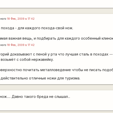
нного
18 Фев, 2009 в 17:42
 похода - для каждого похода-свой нож.
амая важная вещь, и подбирать для каждого особенный клино
нного
18 Фев, 2009 в 17:42
орий доказывают с пеной у рта что лучшая сталь в походах --
 возьмёт с собой нержавейку.
верхностно почитать металловедение чтобы не писать подо
nox действительно отличные ножи для туризма.
ож..... Давно такого бреда не слышал...