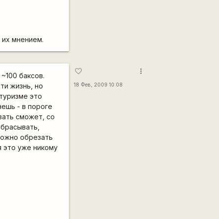
 их мнением.
more_vert
favorite_border
~100 баксов.
ти жизнь, но
18 Фев, 2009 10:08
туризме это
нешь - в пороге
зать сможет, со
ыбрасывать,
можно обрезать
я это уже никому