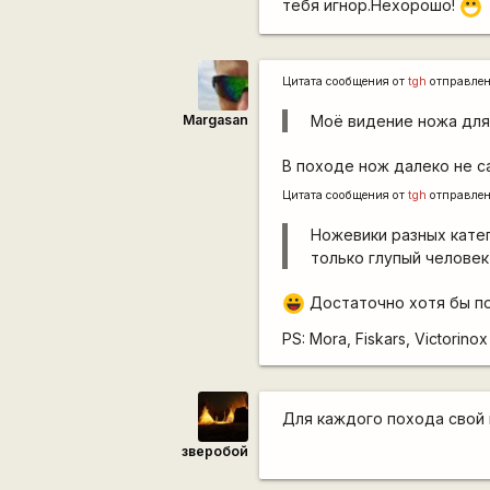
тебя игнор.Нехорошо!
:D
Цитата сообщения от
tgh
отправле
Margasan
Моё видение ножа для
В походе нож далеко не с
Цитата сообщения от
tgh
отправле
Ножевики разных катег
только глупый человек
Достаточно хотя бы по
|-))
PS: Mora, Fiskars, Victori
Для каждого похода свой н
зверобой