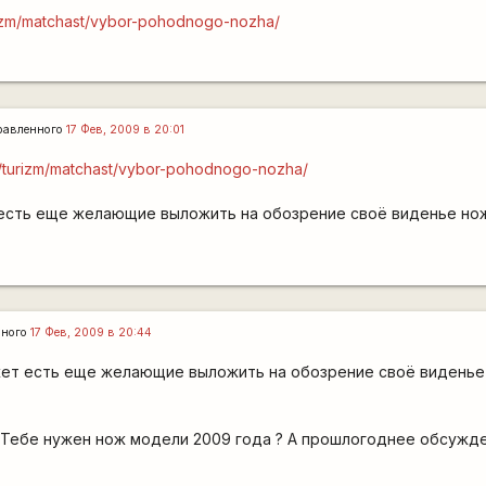
urizm/matchast/vybor-pohodnogo-nozha/
равленного
17 Фев, 2009 в 20:01
um/turizm/matchast/vybor-pohodnogo-nozha/
есть еще желающие выложить на обозрение своё виденье но
нного
17 Фев, 2009 в 20:44
ет есть еще желающие выложить на обозрение своё виденье
? Тебе нужен нож модели 2009 года ? А прошлогоднее обсужд