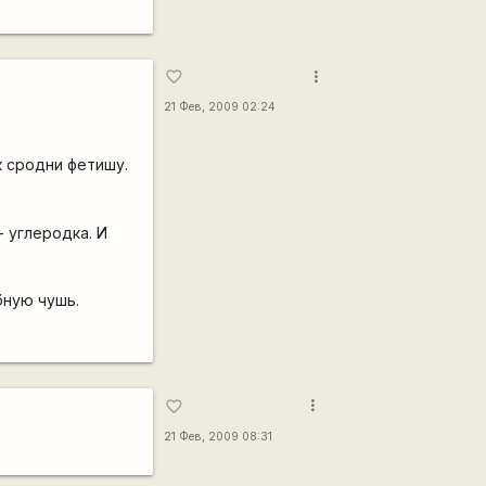
more_vert
favorite_border
21 Фев, 2009 02:24
к сродни фетишу.
- углеродка. И
бную чушь.
more_vert
favorite_border
21 Фев, 2009 08:31