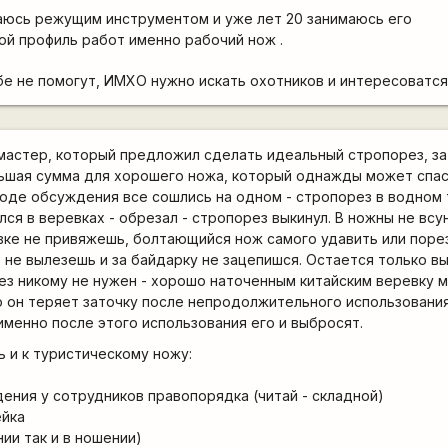
каюсь режущим инструментом и уже лет 20 занимаюсь его
ой профиль работ именно рабочий нож .
е не помогут, ИМХО нужно искать охотников и интересоватся
 мастер, который предложил сделать идеальный стропорез, за 
льшая сумма для хорошего ножа, который однажды может спас
оде обсуждения все сошлись на одном - стропорез в водном 
ся в веревках - обрезал - стропорез выкинул. В ножны не всу
евке не привяжешь, болтающийся нож самого удавить или поре
т не вылезешь и за байдарку не зацепишся. Остается только в
ез никому не нужен - хорошо наточенным китайским веревку 
то он теряет заточку после непродолжительного использовани
именно после этого использования его и выбросят.
 и к туристическому ножу:
ния у сотрудников правопорядка (читай - складной)
ейка
ии так и в ношении)