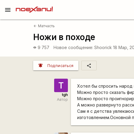
menu
Матчасть
arrow_back
Ножи в походе
9 757
Новое сообщение:
Shoorick
18 Мар, 2
visibility
notifications_active
share
Подписаться
T
Хотел бы спросить народ 
Можно просто сказать фир
tgh
Можно просто проигнорир
Автор
А можно развернуто расск
Сам я с детства увлекаюс
изготовлением.Основной 