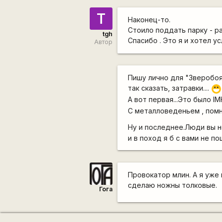
T
Наконец-то.
Стоило поддать парку - ра
tgh
Спасибо . Это я и хотел у
Автор
Пишу лично для "Зверобоя"
так сказать, затравки....
:D
А вот первая...Это было I
С металловеденьем , помню
Ну и последнее.Люди вы н
и в поход я б с вами не пош
Провокатор млин. А я уже
сделаю ножны толковые.
Гога