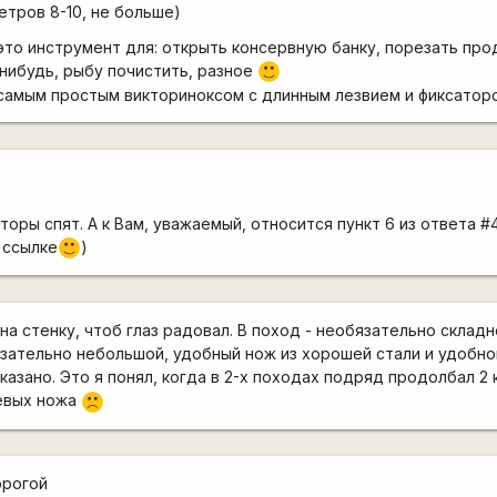
етров 8-10, не больше)
это инструмент для: открыть консервную банку, порезать про
-нибудь, рыбу почистить, разное
:)
самым простым викториноксом с длинным лезвием и фиксатор
торы спят. А к Вам, уважаемый, относится пункт 6 из ответа #
 ссылке
)
:)
на стенку, чтоб глаз радовал. В поход - необязательно склад
язательно небольшой, удобный нож из хорошей стали и удобно
азано. Это я понял, когда в 2-х походах подряд продолбал 2 
евых ножа
:(
орогой