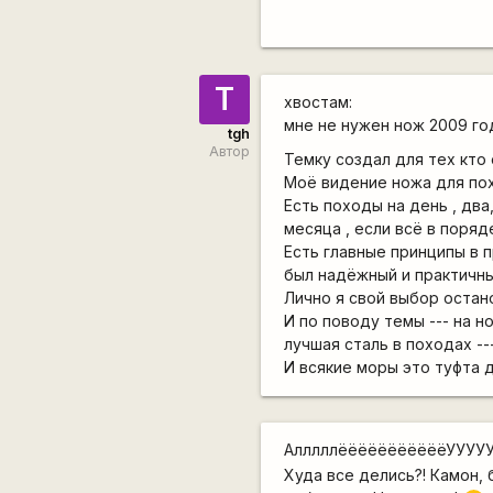
T
хвостам:
мне не нужен нож 2009 го
tgh
Автор
Темку создал для тех кто
Моё видение ножа для пох
Есть походы на день , дв
месяца , если всё в поряд
Есть главные принципы в 
был надёжный и практичны
Лично я свой выбор остано
И по поводу темы --- на 
лучшая сталь в походах --
И всякие моры это туфта дл
АлллллёёёёёёёёёёёУУУУУУУУУ
Худа все делись?! Камон,