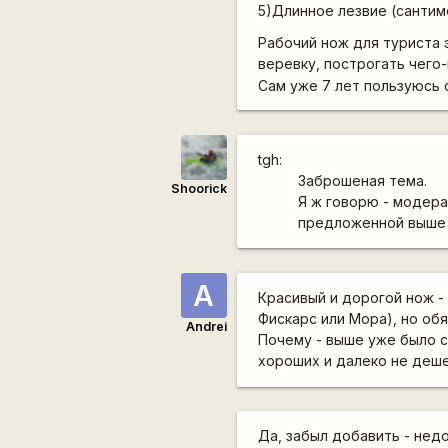
5)Длинное лезвие (cантим
Рабочий нож для туриста 
веревку, построгать чего
Сам уже 7 лет пользуюсь 
tgh:
Заброшеная тема.
Shoorick
Я ж говорю - модера
предложенной выше
A
Красивый и дорогой нож - 
Фискарс или Мора), но об
Andrei
Почему - выше уже было ск
хороших и далеко не деш
Да, забыл добавить - нед