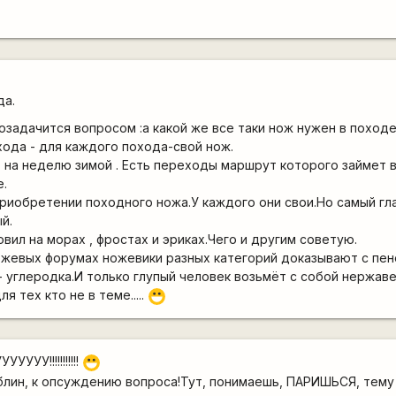
да.
 озадачится вопросом :а какой же все таки нож нужен в поход
ода - для каждого похода-свой нож.
а, на неделю зимой . Есть переходы маршрут которого займет
е.
приобретении походного ножа.У каждого они свои.Но самый г
й.
вил на морах , фростах и эриках.Чего и другим советую.
ножевых форумах ножевики разных категорий доказывают с пен
- углеродка.И только глупый человек возьмёт с собой нержаве
я тех кто не в теме.....
:D
УУ!!!!!!!!!!!
:D
 блин, к опсуждению вопроса!Тут, понимаешь, ПАРИШЬСЯ, тему