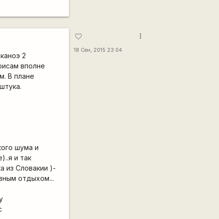
more_vert
favorite_border
18 Сен, 2015 23:04
каноэ 2
рисам вполне
м. В плане
штука.
кого шума и
..я и так
 из Словакии )-
вным отдыхом...
у
с