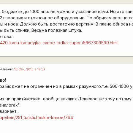
В бюджете до 1000 вполне можно и указанное вами. Но это кан
 2 взрослых и стояночное оборудование. По обрисам вполне с
мы и носа. Должно быть достаточно вертким. В плане обноса н
ы быть спинки. Весьма полезная штука.
етовал:
art-420-kanu-kanadyjka-canoe-lodka-super-i5667309599.html
вленного
18 Сен, 2015 в 19:37
во!
оэ.Бюджет не ограничен но в рамках разумного.т.е. 500-1000 у
их ни практических -вообще никаких.Дешёвое не хочу потому 
аналогах".
вариант.
hop/item/251_turisticheskie-kanoe/764