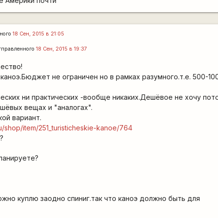
е Америки почти
ного
18 Сен, 2015 в 21:05
тправленного
18 Сен, 2015 в 19:37
ество!
каноэ.Бюджет не ограничен но в рамках разумного.т.е. 500-10
ческих ни практических -вообще никаких.Дешёвое не хочу пот
шёвых вещах и "аналогах".
кой вариант.
u/shop/item/251_turisticheskie-kanoe/764
?
ланируете?
ожно куплю заодно спиниг.так что каноэ должно быть для