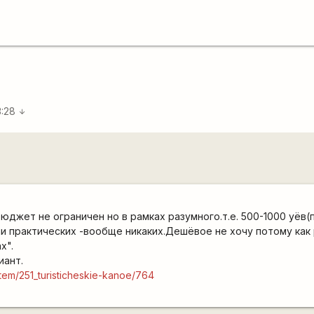
3:28
arrow_downward
юджет не ограничен но в рамках разумного.т.е. 500-1000 уёв(
ни практических -вообще никаких.Дешёвое не хочу потому как 
х".
иант.
item/251_turisticheskie-kanoe/764