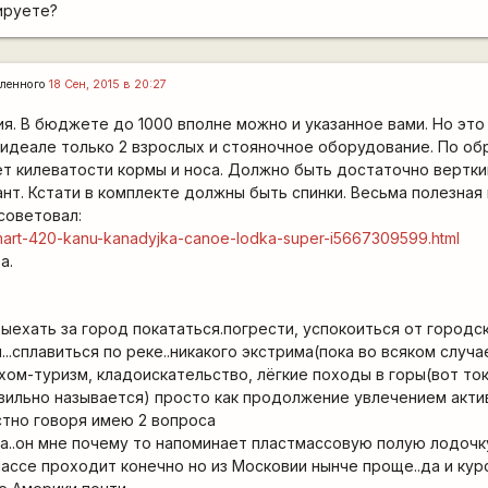
ируете?
ленного
18 Сен, 2015 в 20:27
я. В бюджете до 1000 вполне можно и указанное вами. Но это 
 идеале только 2 взрослых и стояночное оборудование. По об
ет килеватости кормы и носа. Должно быть достаточно вертки
нт. Кстати в комплекте должны быть спинки. Весьма полезная 
 советовал:
n-smart-420-kanu-kanadyjka-canoe-lodka-super-i5667309599.html
а.
 выехать за город покататься.погрести, успокоиться от городс
..сплавиться по реке..никакого экстрима(пока во всяком случае)
ом-туризм, кладоискательство, лёгкие походы в горы(вот тока
вильно называется) просто как продолжение увлечением акти
стно говоря имею 2 вопроса
са..он мне почему то напоминает пластмассовую полую лодочк
массе проходит конечно но из Московии нынче проще..да и кур