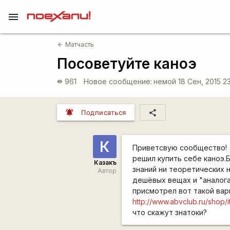
menu
Матчасть
arrow_back
Посоветуйте каноэ
961
Новое сообщение:
немой
18 Сен, 2015 2
visibility
notifications_active
share
Подписаться
К
Приветсвую сообщество!
решил купить себе каноэ.Б
Казакъ
знаний ни теоретических 
Автор
дешёвых вещах и "аналога
присмотрел вот такой вар
http://www.abvclub.ru/shop/
что скажут знатоки?