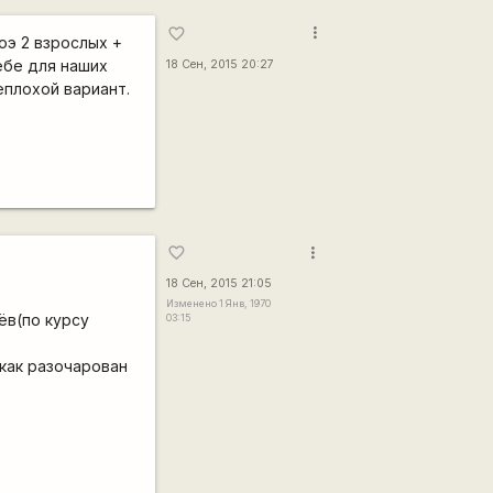
more_vert
favorite_border
оэ 2 взрослых +
ебе для наших
18 Сен, 2015 20:27
еплохой вариант.
more_vert
favorite_border
18 Сен, 2015 21:05
Изменено 1 Янв, 1970
ёв(по курсу
03:15
как разочарован