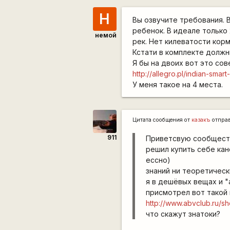
Н
Вы озвучите требования. 
ребенок. В идеале только
немой
рек. Нет килеватости кор
Кстати в комплекте должн
Я бы на двоих вот это сов
http://allegro.pl/indian-sm
У меня такое на 4 места.
Цитата сообщения от
казакъ
отпра
911
Приветсвую сообщест
решил купить себе кан
ессно)
знаний ни теоретическ
я в дешёвых вещах и "
присмотрел вот такой 
http://www.abvclub.ru/s
что скажут знатоки?