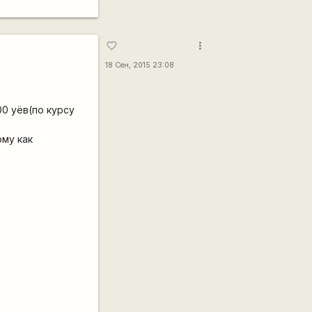
more_vert
favorite_border
18 Сен, 2015 23:08
00 уёв(по курсу
ому как