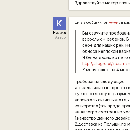
Здравствуйте мотор план
К
Цитата сообщения от
немой
отправ
Казакъ
Вы озвучите требовани
Автор
взрослых + ребенок. В
себе для наших рек. Н
обноса неплохой вариа
Я бы на двоих вот это
http://allegro.pl/india
У меня такое на 4 мест
требования следующие...
я + жена или сын...просто
суеты, отдохнуть разумом.
увлекаюсь активным отдых
каякерство(так вроде пра
на аллегро смотрел но че
1.качество данного девай
2.доставка из Польши..по 