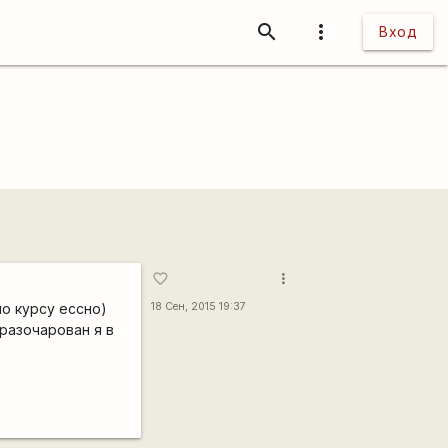
search
more_vert
Вход
more_vert
favorite_border
по курсу ессно)
18 Сен, 2015 19:37
разочарован я в