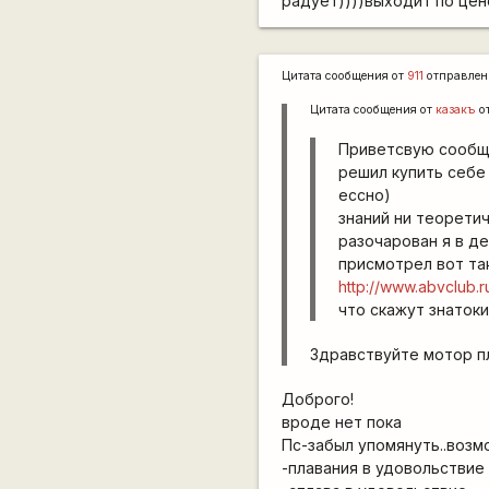
радует))))выходит по цен
Цитата сообщения от
911
отправлен
Цитата сообщения от
казакъ
о
Приветсвую сообщ
решил купить себе 
ессно)
знаний ни теорети
разочарован я в де
присмотрел вот та
http://www.abvclub.r
что скажут знатоки
Здравствуйте мотор п
Доброго!
вроде нет пока
Пс-забыл упомянуть..возм
-плавания в удовольствие