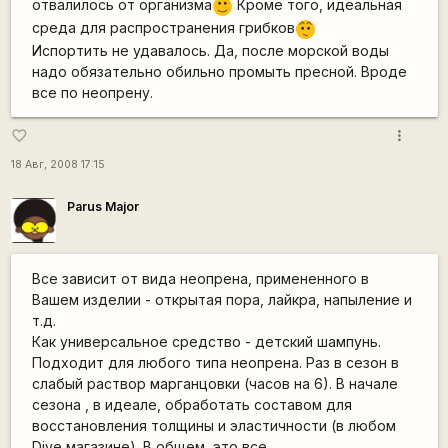
отвалилось от организма
Кроме того, идеальная
:)
среда для распространения грибков
:-/
Испортить не удавалось. Да, после морской воды
надо обязательно обильно промыть пресной. Вроде
все по неопрену.
more_vert
favorite_border
18 Авг, 2008 17:15
Parus Major
Все зависит от вида неопрена, примененного в
Вашем изделии - открытая пора, лайкра, напыление и
т.д.
Как универсальное средство - детский шампунь.
Подходит для любого типа неопрена. Раз в сезон в
слабый раствор марганцовки (часов на 6). В начале
сезона , в идеале, обработать составом для
восстановления толщины и эластичности (в любом
Dive магазине). В общем, это все.