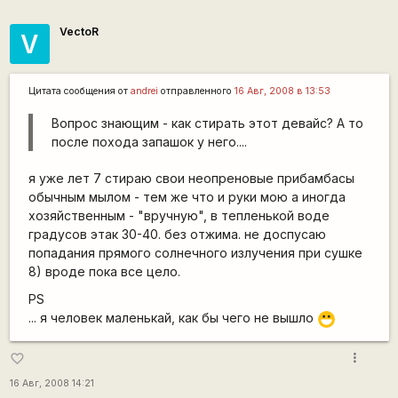
VectoR
V
Цитата сообщения от
andrei
отправленного
16 Авг, 2008 в 13:53
Вопрос знающим - как стирать этот девайс? А то
после похода запашок у него....
я уже лет 7 стираю свои неопреновые прибамбасы
обычным мылом - тем же что и руки мою а иногда
хозяйственным - "вручную", в тепленькой воде
градусов этак 30-40. без отжима. не доспусаю
попадания прямого солнечного излучения при сушке
8) вроде пока все цело.
PS
... я человек маленькай, как бы чего не вышло
:D
more_vert
favorite_border
16 Авг, 2008 14:21