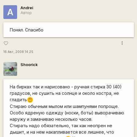
Andrei
A
Автор
Понял. Спасибо
more_vert
favorite_border
16 Авг, 2008 14:25
Shoorick
На бирках так и нарисовано - ручная стирка 30 (40)
градусов, не сушить на солнце и около костра, не
гладить
:)
Стираю обычным мылом или шампунями попроще.
Особо ядреную одежду (носки, боты) выворачиваю
наружу и замачиваю несколько часов.
Стирать надо обязательно, так как неопрен не
дышит, и на нем накапливается все лишнее, что