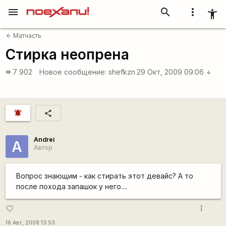
menu
search
more_vert
accessibility_new
Матчасть
arrow_back
Стирка неопрена
7 902
Новое сообщение:
shefkzn
29 Окт, 2009 09:06
visibility
arrow_downward
notifications_active
share
Andrei
A
Автор
Вопрос знающим - как стирать этот девайс? А то
после похода запашок у него....
more_vert
favorite_border
16 Авг, 2008 13:53