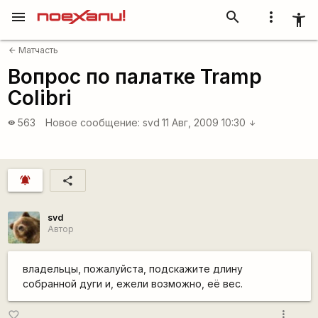
menu
search
more_vert
accessibility_new
Матчасть
arrow_back
Вопрос по палатке Tramp
Colibri
563
Новое сообщение:
svd
11 Авг, 2009 10:30
visibility
arrow_downward
notifications_active
share
svd
Автор
владельцы, пожалуйста, подскажите длину
собранной дуги и, ежели возможно, её вес.
more_vert
favorite_border