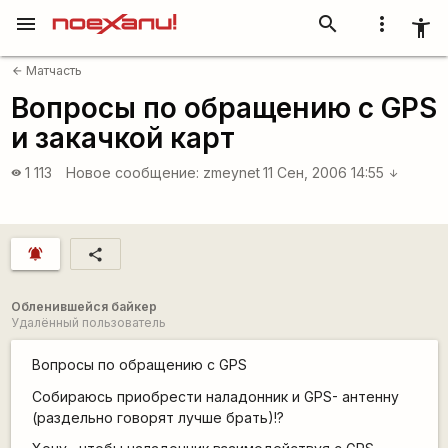
menu
search
more_vert
accessibility_new
Матчасть
arrow_back
Вопросы по обращению с GPS
и закачкой карт
1 113
Новое сообщение:
zmeynet
11 Сен, 2006 14:55
visibility
arrow_downward
notifications_active
share
Обленившейся байкер
Удалённый пользователь
Вопросы по обращению с GPS
Собираюсь приобрести наладонник и GPS- антенну
(раздельно говорят лучше брать)!?