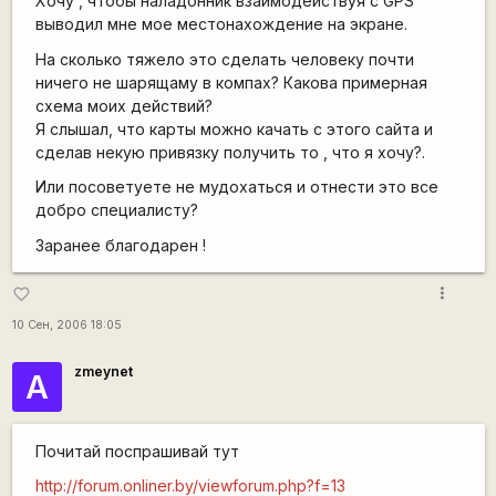
Хочу , чтобы наладонник взаимодействуя с GPS
выводил мне мое местонахождение на экране.
На сколько тяжело это сделать человеку почти
ничего не шарящаму в компах? Какова примерная
схема моих действий?
Я слышал, что карты можно качать с этого сайта и
сделав некую привязку получить то , что я хочу?.
Или посоветуете не мудохаться и отнести это все
добро специалисту?
Заранее благодарен !
more_vert
favorite_border
10 Сен, 2006 18:05
zmeynet
А
Почитай поспрашивай тут
http://forum.onliner.by/viewforum.php?f=13