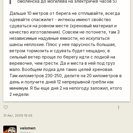
смоленска до могилёва на электричке часов 5)
Дальше 10 метров от берега не отплывайте, всегда
одевайте спасжилет - интексы имеют свойство
сдуваться на ровном месте (хреновый материал и
качество изготовления). Совсем не потонете, там 3
независимые надувные емкости, но искупаться
шансы неплохие. Плюс у нее парусность большая,
ветром тормозить и сдувать будет нещадно, в
сильный ветер проще по берегу идти с лодкой на
веревочке, чем грести. Да и места в ней под груз
мало. Вообщем лодка для таких целей хреновая.
Там километров 230-250, делите на 20 километров в
день и получите дней 12 непрерывной гребли как
минимум. Я бы еще дня 2 на непогоду заложил, итого
2 недели.
more_vert
favorite_border
31 Авг, 2009 18:09
velomen
Автор