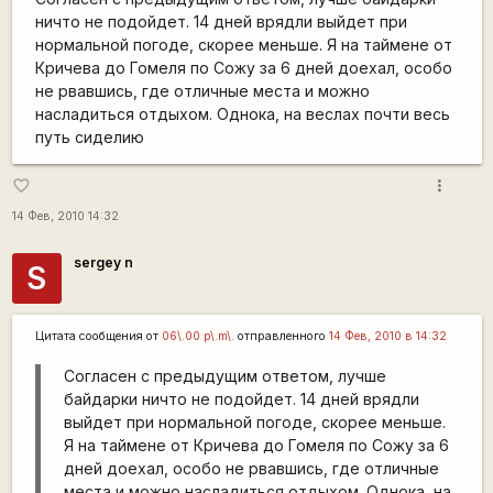
ничто не подойдет. 14 дней врядли выйдет при
нормальной погоде, скорее меньше. Я на таймене от
Кричева до Гомеля по Сожу за 6 дней доехал, особо
не рвавшись, где отличные места и можно
насладиться отдыхом. Однока, на веслах почти весь
путь сиделию
more_vert
favorite_border
14 Фев, 2010 14:32
sergey n
S
Цитата сообщения от
06\.00 p\.m\.
отправленного
14 Фев, 2010 в 14:32
Согласен с предыдущим ответом, лучше
байдарки ничто не подойдет. 14 дней врядли
выйдет при нормальной погоде, скорее меньше.
Я на таймене от Кричева до Гомеля по Сожу за 6
дней доехал, особо не рвавшись, где отличные
места и можно насладиться отдыхом. Однока, на