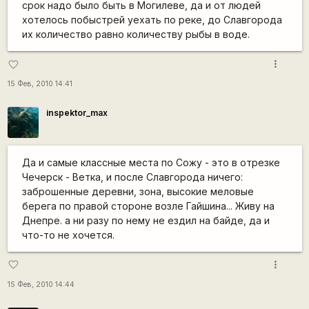
срок надо было быть в Могилеве, да и от людей
хотелось побыстрей уехать по реке, до Славгорода
их количество равно количеству рыбы в воде.
more_vert
favorite_border
15 Фев, 2010 14:41
inspektor_max
Да и самые классные места по Сожу - это в отрезке
Чечерск - Ветка, и после Славгорода ничего:
заброшенные деревни, зона, высокие меловые
берега по правой стороне возле Гайшина... Живу на
Днепре. а ни разу по нему не ездил на байде, да и
что-то не хочется.
more_vert
favorite_border
15 Фев, 2010 14:44