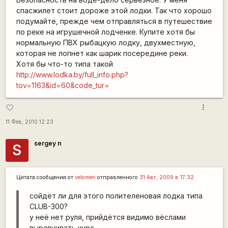
спасжилет стоит дороже этой лодки. Так что хорошо
подумайте, прежде чем отправляться в путешествие
по реке на игрушечной лодченке. Купите хотя бы
нормальную ПВХ рыбацкую лодку, двухместную,
которая не лопнет как шарик посередине реки.
Хотя бы что-то типа такой
http://www.lodka.by/full_info.php?
tov=1163&id=60&code_tur=
more_vert
favorite_border
11 Фев, 2010 12:23
sergey n
S
Цитата сообщения от
velomen
отправленного
31 Авг, 2009 в 17:32
сойдёт ли для этого полителеновая лодка типа
CLUB-300?
у неё нет руля, прийдётся видимо вёслами
выравнивать курс.