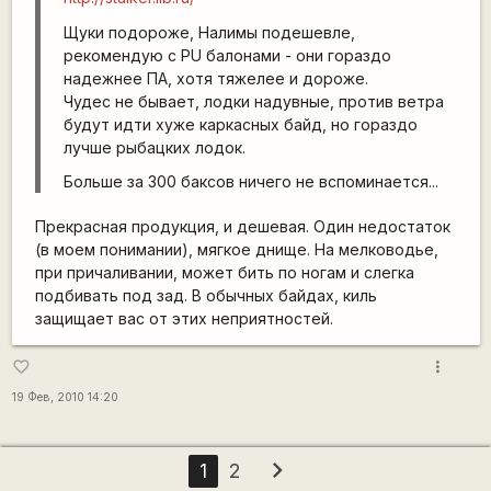
Щуки подороже, Налимы подешевле,
рекомендую с PU балонами - они гораздо
надежнее ПА, хотя тяжелее и дороже.
Чудес не бывает, лодки надувные, против ветра
будут идти хуже каркасных байд, но гораздо
лучше рыбацких лодок.
Больше за 300 баксов ничего не вспоминается...
Прекрасная продукция, и дешевая. Один недостаток
(в моем понимании), мягкое днище. На мелководье,
при причаливании, может бить по ногам и слегка
подбивать под зад. В обычных байдах, киль
защищает вас от этих неприятностей.
more_vert
favorite_border
19 Фев, 2010 14:20
chevron_right
1
2