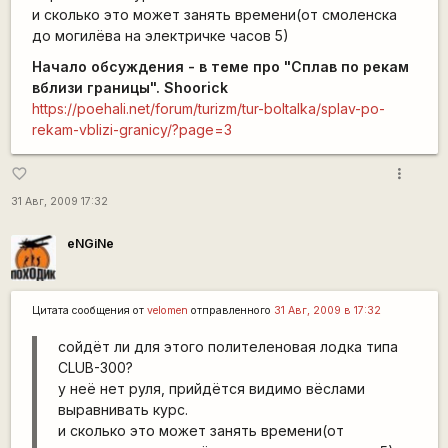
и сколько это может занять времени(от смоленска
до могилёва на электричке часов 5)
Начало обсуждения - в теме про "Сплав по рекам
вблизи границы". Shoorick
https://poehali.net/forum/turizm/tur-boltalka/splav-po-
rekam-vblizi-granicy/?page=3
more_vert
favorite_border
31 Авг, 2009 17:32
eNGiNe
Цитата сообщения от
velomen
отправленного
31 Авг, 2009 в 17:32
сойдёт ли для этого полителеновая лодка типа
CLUB-300?
у неё нет руля, прийдётся видимо вёслами
выравнивать курс.
и сколько это может занять времени(от