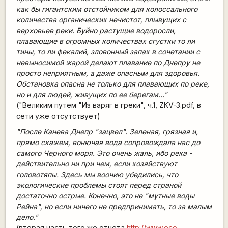
как бы гигантским отстойником для колоссального
количества органических нечистот, плывущих с
верховьев реки. Буйно растущие водоросли,
плавающие в огромных количествах сгустки то ли
тины, то ли фекалий, зловонный запах в сочетании с
невыносимой жарой делают плавание по Днепру не
просто неприятным, а даже опасным для здоровья.
Обстановка опасна не только для плавающих по реке,
но и для людей, живущих по ее берегам..."
("Великим путем "Из варяг в греки", ч.1, ZKV-3.pdf, в
сети уже отсутствует)
"После Канева Днепр "зацвел". Зеленая, грязная и,
прямо скажем, вонючая вода сопровождала нас до
самого Черного моря. Это очень жаль, ибо река -
действительно ни при чем, если хозяйствуют
головотяпы. Здесь мы воочию убедились, что
экологические проблемы стоят перед страной
достаточно острые. Конечно, это не "мутные воды
Рейна", но если ничего не предпринимать, то за малым
дело."
(вторая часть того же отчета
http://www.eco-