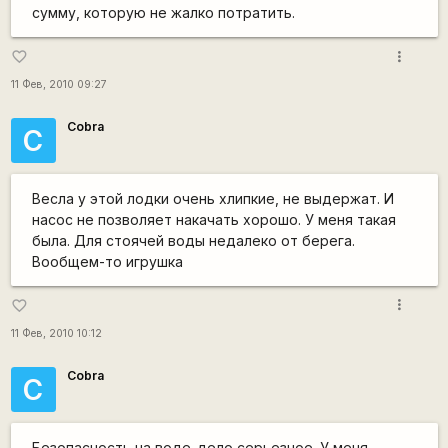
сумму, которую не жалко потратить.
more_vert
favorite_border
11 Фев, 2010 09:27
Cobra
C
Весла у этой лодки очень хлипкие, не выдержат. И
насос не позволяет накачать хорошо. У меня такая
была. Для стоячей воды недалеко от берега.
Вообщем-то игрушка
more_vert
favorite_border
11 Фев, 2010 10:12
Cobra
C
Безопасность на воде-дело серьезное. У меня