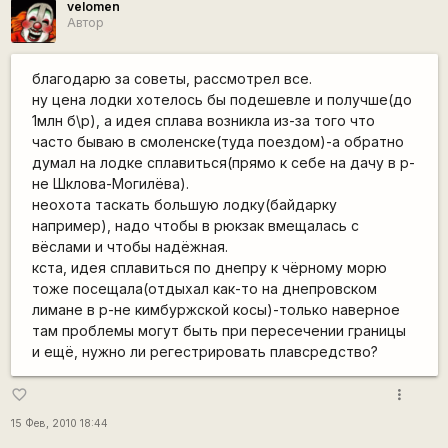
velomen
Автор
благодарю за советы, рассмотрел все.
ну цена лодки хотелось бы подешевле и получше(до
1млн б\р), а идея сплава возникла из-за того что
часто бываю в смоленске(туда поездом)-а обратно
думал на лодке сплавиться(прямо к себе на дачу в р-
не Шклова-Могилёва).
неохота таскать большую лодку(байдарку
например), надо чтобы в рюкзак вмещалась с
вёслами и чтобы надёжная.
кста, идея сплавиться по днепру к чёрному морю
тоже посещала(отдыхал как-то на днепровском
лимане в р-не кимбуржской косы)-только наверное
там проблемы могут быть при пересечении границы
и ещё, нужно ли регестрировать плавсредство?
more_vert
favorite_border
15 Фев, 2010 18:44