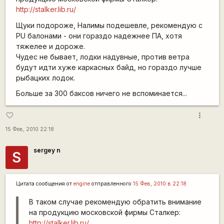
http://stalker.lib.ru/
Щуки подороже, Налимы подешевле, рекомендую с
PU балонами - они гораздо надежнее ПА, хотя
тяжелее и дороже.
Чудес не бывает, лодки надувные, против ветра
будут идти хуже каркасных байд, но гораздо лучше
рыбацких лодок.
Больше за 300 баксов ничего не вспоминается...
more_vert
favorite_border
15 Фев, 2010 22:18
sergey n
S
Цитата сообщения от
engine
отправленного
15 Фев, 2010 в 22:18
В таком случае рекомендую обратить внимание
на продукцию московской фирмы Сталкер:
http://stalker.lib.ru/