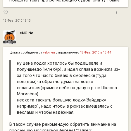
more_vert
favorite_border
15 Фев, 2010 19:13
eNGiNe
Цитата сообщения от
velomen
отправленного
15 Фев, 2010 в 18:44
ну цена лодки хотелось бы подешевле и
получше(до 1млн б\р), а идея сплава возникла из-
за того что часто бываю в смоленске(туда
поездом)-а обратно думал на лодке
сплавиться(прямо к себе на дачу в р-не Шклова-
Могилёва).
неохота таскать большую лодку(байдарку
например), надо чтобы в рюкзак вмещалась с
вёслами и чтобы надёжная.
В таком случае рекомендую обратить внимание на
продукцию московской фирмы Сталкер: