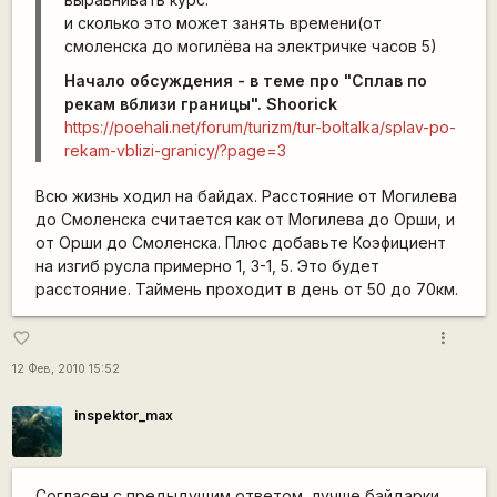
и сколько это может занять времени(от
смоленска до могилёва на электричке часов 5)
Начало обсуждения - в теме про "Сплав по
рекам вблизи границы". Shoorick
https://poehali.net/forum/turizm/tur-boltalka/splav-po-
rekam-vblizi-granicy/?page=3
Всю жизнь ходил на байдах. Расстояние от Могилева
до Смоленска считается как от Могилева до Орши, и
от Орши до Смоленска. Плюс добавьте Коэфициент
на изгиб русла примерно 1, 3-1, 5. Это будет
расстояние. Таймень проходит в день от 50 до 70км.
more_vert
favorite_border
12 Фев, 2010 15:52
inspektor_max
Согласен с предыдущим ответом, лучше байдарки