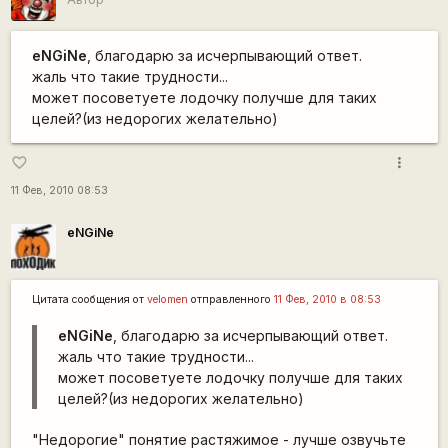
eNGiNe
, благодарю за исчерпывающий ответ.
жаль что такие трудности...
может посоветуете лодочку получше для таких
целей?(из недорогих желательно)
more_vert
favorite_border
11 Фев, 2010 08:53
eNGiNe
Цитата сообщения от
velomen
отправленного
11 Фев, 2010 в 08:53
eNGiNe
, благодарю за исчерпывающий ответ.
жаль что такие трудности...
может посоветуете лодочку получше для таких
целей?(из недорогих желательно)
"Недорогие" понятие растяжимое - лучше озвучьте