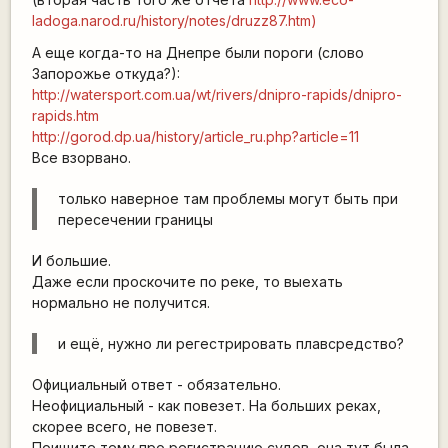
ladoga.narod.ru/history/notes/druzz87.htm)
А еще когда-то на Днепре были пороги (слово
Запорожье откуда?):
http://watersport.com.ua/wt/rivers/dnipro-rapids/dnipro-
rapids.htm
http://gorod.dp.ua/history/article_ru.php?article=11
Все взорвано.
только наверное там проблемы могут быть при
пересечении границы
И большие.
Даже если проскочите по реке, то выехать
нормально не получится.
и ещё, нужно ли регестрировать плавсредство?
Официальный ответ - обязательно.
Неофициальный - как повезет. На больших реках,
скорее всего, не повезет.
Поищите тему про регистрацию судов, она тут была.