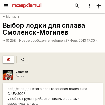
menu
search
more_vert
accessibility_new
Матчасть
arrow_back
Выбор лодки для сплава
Смоленск-Могилев
10 258
Новое сообщение:
velomen
27 Фев, 2010 17:30
visibility
arrow_downward
notifications_active
share
velomen
Автор
сойдёт ли для этого полителеновая лодка типа
CLUB-300?
у неё нет руля, прийдётся видимо вёслами
выравнивать курс.