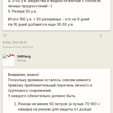
4. 0-50 у.е. Вещества и жидкости взятые с собой из
личных предпочтений :-)
5. Резерв 50 у.е.
Итого 190 у.е. + 50 резервных - это на 9 дней
На 16 дней добавятся еще 30-50 у.е.
more_vert
favorite_border
8 Апр, 2013 08:37
Изменено 1 Янв, 1970 03:05
346Serg
Автор
Внимание, важно!
Поскольку времени осталось совсем немного
привожу приблизительный перечень личного и
группового снаряжения.
У каждого
обязательно
должно быть:
Рюкзак не менее 50 литров (а лучше 70-90) +
накидка на рюкзак для защиты от дождя