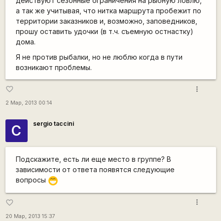
действуют сезонные ограничения на рыбную ловлю,
а так же учитывая, что нитка маршрута пробежит по
территории заказников и, возможно, заповедников,
прошу оставить удочки (в т.ч. съемную остнастку)
дома.
Я не против рыбалки, но не люблю когда в пути
возникают проблемы.
more_vert
favorite_border
2 Мар, 2013 00:14
sergio taccini
С
Подскажите, есть ли еще место в группе? В
зависимости от ответа появятся следующие
вопросы
;D
more_vert
favorite_border
20 Мар, 2013 15:37