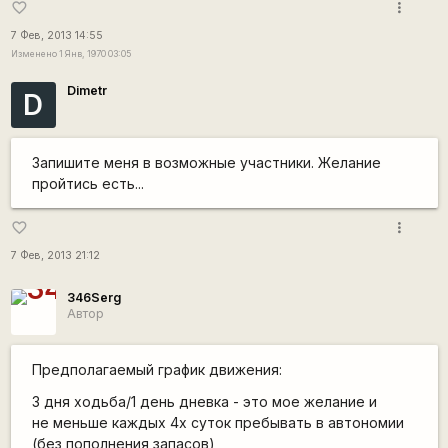
more_vert
favorite_border
7 Фев, 2013 14:55
Изменено 1 Янв, 1970 03:05
Dimetr
D
Запишите меня в возможные участники. Желание
пройтись есть...
more_vert
favorite_border
7 Фев, 2013 21:12
346Serg
Автор
Предполагаемый график движения:
3 дня ходьба/1 день дневка
- это мое желание и
не меньше каждых 4х суток пребывать в автономии
(без пополнения запасов)