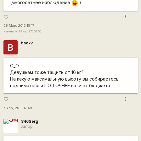
(многолетнее наблюдение
)
|-))
more_vert
favorite_border
28 Мар, 2013 15:17
Изменено 1 Янв, 1970 03:05
bsckv
B
О_О
Девушкам тоже тащить от 16 кг?
На какую максимальную высоту вы собираетесь
подниматься и ПО ТОЧНЕЕ на счет бюджета
more_vert
favorite_border
7 Апр, 2013 17:49
346Serg
Автор