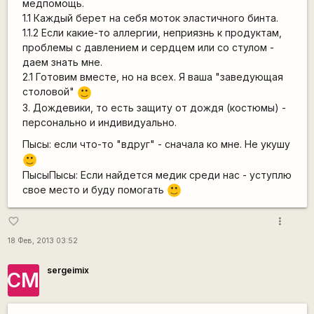
медпомощь.
1.1 Каждый берет на себя моток эластичного бинта.
1.1.2 Если какие-то аллергии, неприязнь к продуктам,
проблемы с давлением и сердцем или со стулом -
даем знать мне.
2.1 Готовим вместе, но на всех. Я ваша "заведующая
столовой"
:)
3. Дождевики, то есть защиту от дождя (костюмы) -
персонально и индивидуально.
Пысы: если что-то "вдруг" - сначала ко мне. Не укушу
:)
ПысыПысы: Если найдется медик среди нас - уступлю
свое место и буду помогать
:)
more_vert
favorite_border
18 Фев, 2013 03:52
sergeimix
СМ