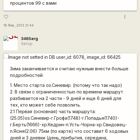
процентов 99 с вами
more_vert
favorite_border
18 Фев, 2013 21:44
346Serg
Автор
Зима заканчивается и считаю нужным внести больше
подробностей:
1. Место старта оз.Синевир. (потому что так надо)
2. В связи с ограниченностью по времени маршрут
разбивается на 2 части - 9 дней и еще 6 дней для
тех, кто может себе позволить.
2.1 Первая (основная) часть маршрута:
(25.05)оз.Синевир-г.Грофа(1748)-г.Попадья(1740)-
г.Берть(1666)-хр.Кедрин-п.Усть-Чорна-хр.Свидовец-
п.Ясiня(2.06) 75км (по карте) что составит 6 ходовых
дней и 3 дневки (день_прибытия, середина,