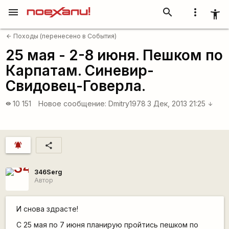
menu
search
more_vert
accessibility_new
Походы (перенесено в События)
arrow_back
25 мая - 2-8 июня. Пешком по
Карпатам. Синевир-
Свидовец-Говерла.
10 151
Новое сообщение:
Dmitry1978
3 Дек, 2013 21:25
visibility
arrow_downward
notifications_active
share
346Serg
Автор
И снова здрасте!
С 25 мая по 7 июня планирую пройтись пешком по