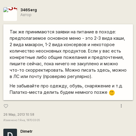
346Serg
Автор
Так же принимаются заявки на питание в походе:
предполагаемое основное меню - это 2-3 вида каши,
2 вида макарон, 1-2 вида консервов и некоторое
количество неосновных продуктов. Если у вас есть
конкретные либо общие пожелания и предпочтения,
пишите сейчас, пока ничего не закуплено и можно
что-то скорректировать. Можно писать здесь, можно
в ЛС или почту (проверяю регулярно).
Не забывайте про одежду, обувь, снаряжение и т.д.
Палатко-места делить будем немного позже
:)
more_vert
favorite_border
26 Мар, 2013 10:58
Изменено 1 Янв, 1970 03:05
Dimetr
D