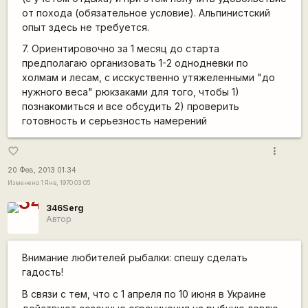
от похода (обязательное условие). Альпинистский
опыт здесь не требуется.
7. Ориентировочно за 1 месяц до старта
предполагаю организовать 1-2 однодневки по
холмам и лесам, с исскуственно утяжеленными "до
нужного веса" рюкзаками для того, чтобы 1)
познакомиться и все обсудить 2) проверить
готовность и серьезность намерений
more_vert
favorite_border
20 Фев, 2013 01:34
Изменено 1 Янв, 1970 03:05
346Serg
Автор
Внимание любителей рыбалки: спешу сделать
гадость!
В связи с тем, что с 1 апреля по 10 июня в Украине