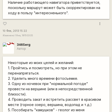
Наличие работающего навигатора приветствуется,
поскольку маршрут может быть скорректирован на
ходу в пользу "интересненького".
more_vert
favorite_border
10 Фев, 2013 15:22
Изменено 1 Янв, 1970 03:05
346Serg
Автор
Некоторые из моих целей и желаний:
1. Пройтись и посмотреть, но при этом не
перенапрягаться.
2. Уделить много времени фотосъемке.
3. Одну из ночевок при "нормальной погоде"
провести на вершине (или в непосредственной
близости).
4. Проводить закат и встретить рассвет в красивом
месте (горное озеро, вершина, водопад и т.д.)
5. Пособирать "камушков" - геолог из меня