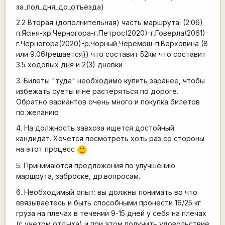
за_пол_дня_до_отъезда)
2.2 Вторая (дополнительная) часть маршрута: (2.06)
п.Ясiня-хр.Черногора-г.Петрос(2020)-г.Говерла(2061)-
г.Черногора(2020)-р.Чорный Черемош-п.Верховина (8
или 9.06(решается)) что составит 52км что составит
3.5 ходовых дня и 2(3) дневки
3. Билеты "туда" необходимо купить заранее, чтобы
избежать суеты и не растеряться по дороге.
Обратно вариантов очень много и покупка билетов
по желанию
4.
На должность завхоза ищется достойный
кандидат
. Хочется посмотреть хоть раз со стороны
на этот процесс
:)
5. Принимаются предложения по улучшению
маршрута, заброске, др.вопросам.
6. Необходимый опыт: вы должны понимать во что
ввязываетесь и быть способными пронести 16/25 кг
груза на плечах в течении 9-15 дней у себя на плечах
(с учетом отдыха) и при этом получить удовольствие