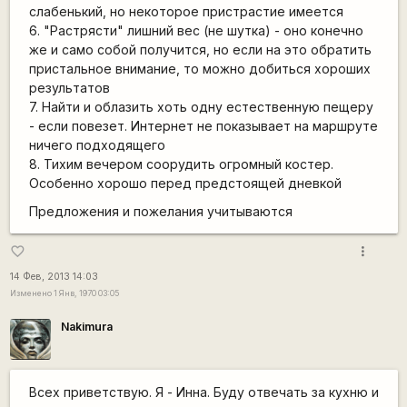
слабенький, но некоторое пристрастие имеется
6. "Растрясти" лишний вес (не шутка) - оно конечно
же и само собой получится, но если на это обратить
пристальное внимание, то можно добиться хороших
результатов
7. Найти и облазить хоть одну естественную пещеру
- если повезет. Интернет не показывает на маршруте
ничего подходящего
8. Тихим вечером соорудить огромный костер.
Особенно хорошо перед предстоящей дневкой
Предложения и пожелания учитываются
more_vert
favorite_border
14 Фев, 2013 14:03
Изменено 1 Янв, 1970 03:05
Nakimura
Всех приветствую. Я - Инна. Буду отвечать за кухню и