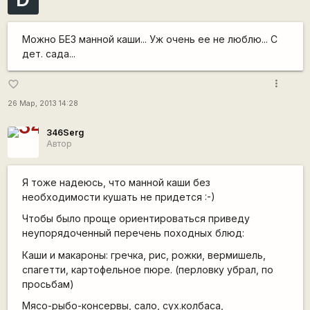
Можно БЕЗ манной каши... Уж очень ее не люблю... С
дет. сада...
more_vert
favorite_border
26 Мар, 2013 14:28
346Serg
Автор
Я тоже надеюсь, что манной каши без
необходимости кушать не придется :-)
Чтобы было проще ориентироваться приведу
неупорядоченный перечень походных блюд:
Каши и макароны: гречка, рис, рожки, вермишель,
спагетти, картофельное пюре. (перловку убрал, по
просьбам)
Мясо-рыбо-консервы, сало, сух.колбаса,