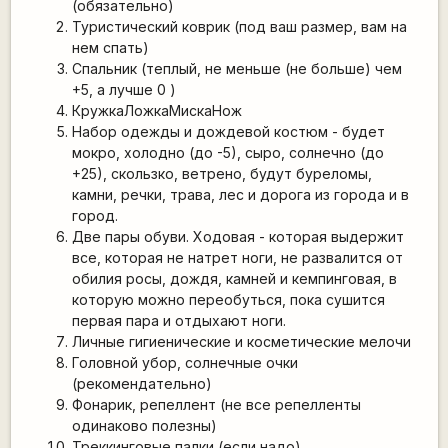
(обязательно)
Туристический коврик (под ваш размер, вам на
нем спать)
Спальник (теплый, не меньше (не больше) чем
+5, а лучше 0 )
К
ружка
Л
ожка
М
иска
Н
ож
Набор одежды и дождевой костюм - будет
мокро, холодно (до -5), сыро, солнечно (до
+25), скользко, ветрено, будут буреломы,
камни, речки, трава, лес и дорога из города и в
город.
Две пары обуви. Ходовая - которая выдержит
все, которая не натрет ноги, не развалится от
обилия росы, дождя, камней и кемпинговая, в
которую можно переобуться, пока сушится
первая пара и отдыхают ноги.
Личные гигиенические и косметические мелочи
Головной убор, солнечные очки
(рекомендательно)
Фонарик, репеллент (не все репелленты
одинаково полезны)
Треккинговые палки (если надо)