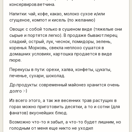
консервиров.ветчина.
Напитки: чай, кофе, какао, молоко сухое и/или
сгущеное, компот и кисель (по желанию)
Овощи: с собой только в сушеном виде (тяжелые они
сырые и портятся легко). В продаже бывают:перец
сладкий, острый, лук, чеснок, помидоры, зелень,
коренья. Морковь, свекла неплохо сушатся в
домашних условиях, картошка продается в виде
пюре.
Перекусы в пути: орехи, халва, конфеты, цукаты,
печенье, сухари, шоколад.
Др.продукты: современный майонез хранится очень
долго :-)
Из всего этого, а так же весенних трав растущих в
горах можно приготовить десятки, а то и сотни (для
фанатов) вкуснейших блюд.
Возможно что-то я забыл, а что-то будет лишним, но
голодным от меня еще никто не уходил