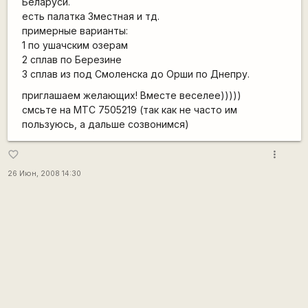
Беларуси.
есть палатка 3местная и тд.
примерные варианты:
1 по ушачским озерам
2 сплав по Березине
3 сплав из под Смоленска до Орши по Днепру.
приглашаем желающих! Вместе веселее)))))
смсьте на МТС 7505219 (так как не часто им
пользуюсь, а дальше созвонимся)
more_vert
favorite_border
26 Июн, 2008 14:30