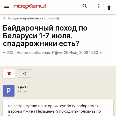
menu
search
more_vert
accessibility_new
Походы (перенесено в События)
arrow_back
Байдарочный поход по
Беларуси 1-7 июля.
спадарожники есть?
633
Новое сообщение:
P@vel
26 Июн, 2008 14:30
visibility
arrow_downward
notifications_active
share
P@vel
P
Автор
на след неделе во вторник-субботу собираемся
втроем (1ж) на Пельмене-3 походить-половить по