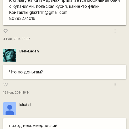
К сплаву на катамаранах прилагается мобильная баня
с купаниями, польская кухня, какие-то фляки.
Контакты glaz11111@gmail.com
80293274016
more_vert
favorite_border
4 Ноя, 2014 03:07
Ben-Laden
Что по деньгам?
more_vert
favorite_border
16 Ноя, 2014 16:14
Iskatel
поход некоммерческий