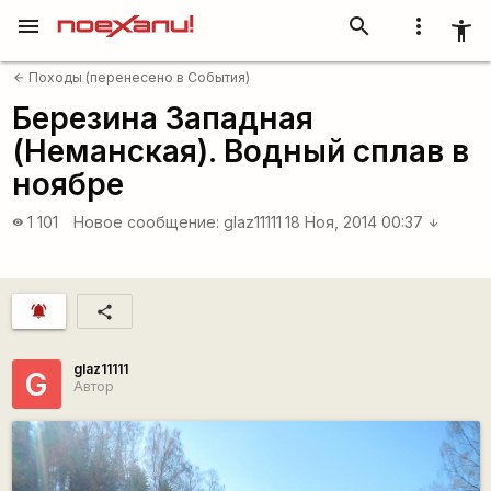
menu
search
more_vert
accessibility_new
Походы (перенесено в События)
arrow_back
Березина Западная
(Неманская). Водный сплав в
ноябре
1 101
Новое сообщение:
glaz11111
18 Ноя, 2014 00:37
visibility
arrow_downward
notifications_active
share
glaz11111
G
Автор