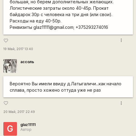
большая, но берем дополнительных желающих.
Логистические затраты около 40-45р. Прокат
байдарок 30р с человека на три дня (или свои).
Расходы на еду 40-50р.
Реквизиты glaz11111@gmail.com; +375293274016
more_vert
favorite_border
19 Май, 2017 13:40
ассоль
Вероятно Вы имели ввиду д.Латыгаличи...как начало
сплава, просто хожено оттуда уже не раз
more_vert
favorite_border
20 Май, 2017 22:49
glaz11111
G
Автор