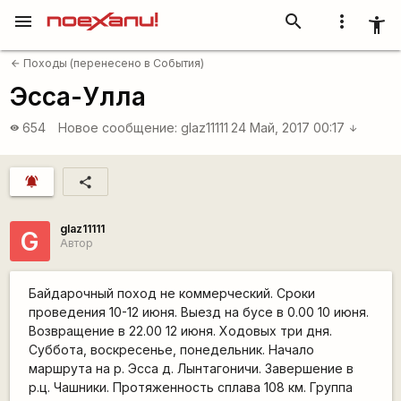
menu
search
more_vert
accessibility_new
Походы (перенесено в События)
arrow_back
Эсса-Улла
654
Новое сообщение:
glaz11111
24 Май, 2017 00:17
visibility
arrow_downward
notifications_active
share
glaz11111
G
Автор
Байдарочный поход не коммерческий. Сроки
проведения 10-12 июня. Выезд на бусе в 0.00 10 июня.
Возвращение в 22.00 12 июня. Ходовых три дня.
Суббота, воскресенье, понедельник. Начало
маршрута на р. Эсса д. Лынтагоничи. Завершение в
р.ц. Чашники. Протяженность сплава 108 км. Группа