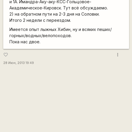
и 1А. Имандра-Аку-аку-КСС-Гольцовое-
Академическое-Кировск. Тут всё обсуждаемо.
2) на обратном пути на 2-3 дня на Соловки.
Итого 2 недели с переездом.
Имеется опыт лыжных Хибин, ну и всяких пеших/
горных/водных/велопоходов.
Пока нас двое.
more_vert
favorite_border
28 Июн, 2013 19:49