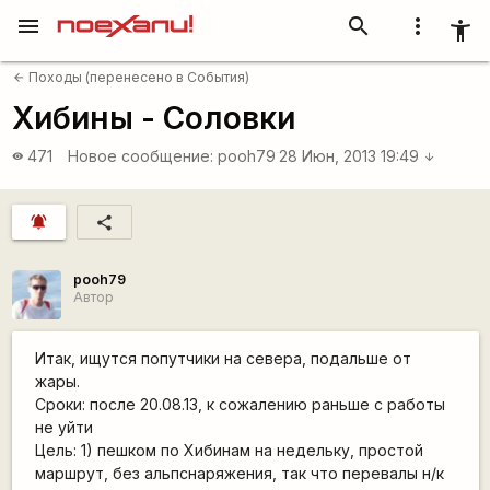
menu
search
more_vert
accessibility_new
Походы (перенесено в События)
arrow_back
Хибины - Соловки
471
Новое сообщение:
pooh79
28 Июн, 2013 19:49
visibility
arrow_downward
notifications_active
share
pooh79
Автор
Итак, ищутся попутчики на севера, подальше от
жары.
Сроки: после 20.08.13, к сожалению раньше с работы
не уйти
Цель: 1) пешком по Хибинам на недельку, простой
маршрут, без альпснаряжения, так что перевалы н/к