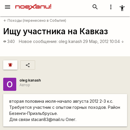
menu
search
more_vert
accessibility_new
Походы (перенесено в События)
arrow_back
Ищу участника на Кавказ
340
Новое сообщение:
oleg kanash
29 Мар, 2012 10:04
visibility
arrow_downward
notifications_active
share
oleg kanash
O
Автор
вторая половина июля-начало августа 2012 2-3 к.с.
Требуется участник с опытом горных походов. Район
Безенги-Приэльбрусье.
Для связи stacan83@mail.ru Олег.