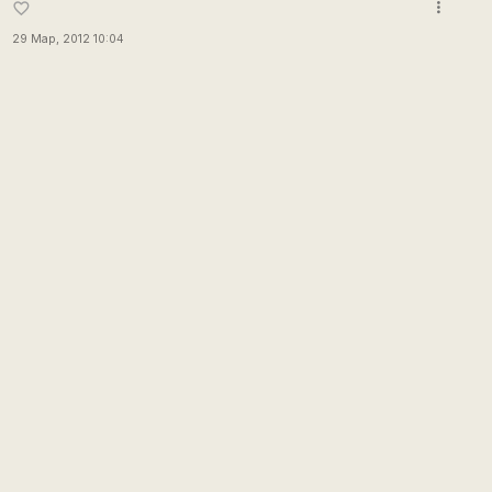
more_vert
favorite_border
29 Мар, 2012 10:04