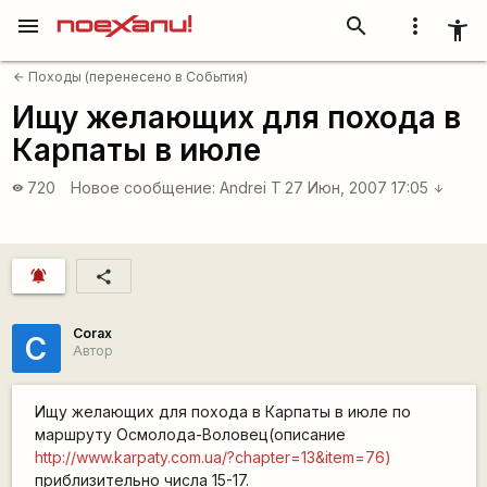
menu
search
more_vert
accessibility_new
Походы (перенесено в События)
arrow_back
Ищу желающих для похода в
Карпаты в июле
720
Новое сообщение:
Andrei T
27 Июн, 2007 17:05
visibility
arrow_downward
notifications_active
share
Corax
C
Автор
Ищу желающих для похода в Карпаты в июле по
маршруту Осмолода-Воловец(описание
http://www.karpaty.com.ua/?chapter=13&item=76)
приблизительно числа 15-17.