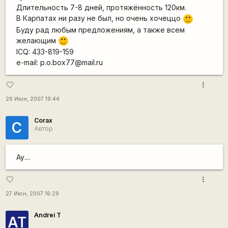
Длительность 7-8 дней, протяжённость 120км.
В Карпатах ни разу не был, но очень хочеццо
:)
Буду рад любым предложениям, а также всем
желающим
:)
ICQ: 433-819-159
e-mail: p.o.box77@mail.ru
more_vert
favorite_border
26 Июн, 2007 19:44
Corax
C
Автор
Ау....
more_vert
favorite_border
27 Июн, 2007 16:29
Andrei T
АТ