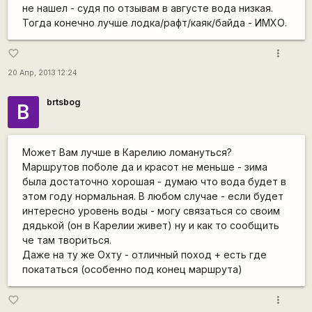
не нашел - судя по отзывам в августе вода низкая.
Тогда конечно лучше лодка/рафт/каяк/байда - ИМХО.
more_vert
favorite_border
20 Апр, 2013 12:24
brtsbog
B
Может Вам лучше в Карелию ломануться?
Маршрутов поболе да и красот не меньше - зима
была достаточно хорошая - думаю что вода будет в
этом году нормальная. В любом случае - если будет
интересно уровень воды - могу связаться со своим
дядькой (он в Карелии живет) ну и как то сообщить
че там твориться.
Даже на ту же Охту - отличный поход + есть где
покататься (особенно под конец маршрута)
more_vert
favorite_border