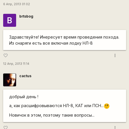
6 Апр, 2013 01:02
brtsbog
B
Здравствуйте! Инересует время проведения похода.
Из снаряги есть все включая лодку НЛ-8
more_vert
favorite_border
12 Апр, 2013 11:14
cactus
добрый день !
а, как расшифровываются НЛ-8, КАТ или ПСН...
???
Новичок в этом, поэтому такие вопросы...
more_vert
favorite_border