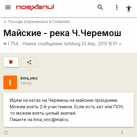
menu
search
more_vert
accessibility_new
Походы (перенесено в События)
arrow_back
Майские - река Ч.Черемош
1 754
Новое сообщение:
brtsbog
23 Апр, 2013 15:51
visibility
arrow_downward
notifications_active
share
Inna_vinc
I
Автор
Идем на катах на Черемош на майские праздники.
Можем взять 2-й участников. Если есть кат или ПСН,
то можем взять целый экипаж.
Пишите на Inna_vinc@mail.ru
more_vert
favorite_border