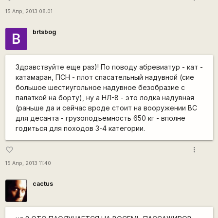
15 Апр, 2013 08:01
brtsbog
B
Здравствуйте еще раз)! По поводу абревиатур - кат -
катамаран, ПСН - плот спасательный надувной (сие
большое шестиугольное надувное безобразие с
палаткой на борту), ну а НЛ-8 - это лодка надувная
(раньше да и сейчас вроде стоит на вооружении ВС
для десанта - грузоподъемность 650 кг - вполне
годиться для походов 3-4 категории.
more_vert
favorite_border
15 Апр, 2013 11:40
cactus