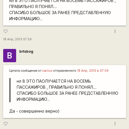
нл 8 ЭТО ПАОЛУЧАЕТСЯ НА ВОСЕМЬ ПАССАЖИРОВ ,
ПРАВИЛЬНО Я ПОНЯЛ....
СПАСИБО БОЛЬШОЕ ЗА РАНЕЕ ПРЕДСТАВЛЕННУЮ
ИНФОРМАЦИЮ...
more_vert
favorite_border
18 Апр, 2013 07:59
brtsbog
B
Цитата сообщения от
cactus
отправленного
18 Апр, 2013 в 07:59
нл 8 ЭТО ПАОЛУЧАЕТСЯ НА ВОСЕМЬ
ПАССАЖИРОВ , ПРАВИЛЬНО Я ПОНЯЛ....
СПАСИБО БОЛЬШОЕ ЗА РАНЕЕ ПРЕДСТАВЛЕННУЮ
ИНФОРМАЦИЮ...
Да - совершенно верно)
more_vert
favorite_border