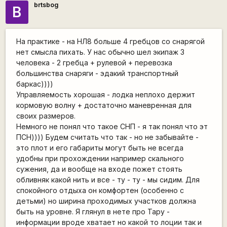
brtsbog
B
На практике - на НЛ8 больше 4 гребцов со снарягой
нет смысла пихать. У нас обычно шел экипаж 3
человека - 2 гребца + рулевой + перевозка
большинства снаряги - эдакий транспортный
баркас))))
Управляемость хорошая - лодка неплохо держит
кормовую волну + достаточно маневренная для
своих размеров.
Немного не понял что такое СНП - я так понял что эт
ПСН)))) Будем считать что так - но не забывайте -
это плот и его габариты могут быть не всегда
удобны при прохождении например скального
сужения, да и вообще на входе пожет стоять
обливняк какой нить и все - ту - ту - мы сидим. Для
спокойного отдыха он комфортен (особенно с
детьми) но ширина проходимых участков должна
быть на уровне. Я глянул в нете про Тару -
информации вроде хватает но какой то лоции так и