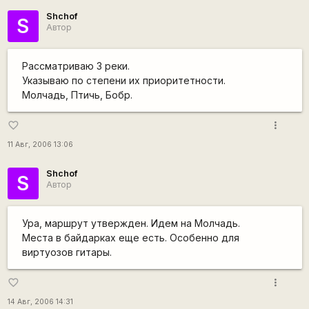
Shchof
S
Автор
Рассматриваю 3 реки.
Указываю по степени их приоритетности.
Молчадь, Птичь, Бобр.
more_vert
favorite_border
11 Авг, 2006 13:06
Shchof
S
Автор
Ура, маршрут утвержден. Идем на Молчадь.
Места в байдарках еще есть. Особенно для
виртуозов гитары.
more_vert
favorite_border
14 Авг, 2006 14:31