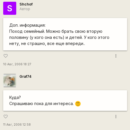
Shchof
S
Автор
Доп. информация:
Поход семейный. Можно брать свою вторую
половину (у кого она есть) и детей. У кого этого
нету, не страшно, все еще впереди..
more_vert
favorite_border
10 Авг, 2006 18:27
Graf74
Куда?
Спрашиваю пока для интереса.
:)
more_vert
favorite_border
11 Авг, 2006 12:58