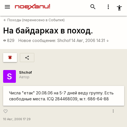
menu
search
more_vert
accessibility_new
Походы (перенесено в События)
arrow_back
На байдарках в поход.
829
Новое сообщение:
Shchof
14 Авг, 2006 14:31
visibility
arrow_downward
notifications_active
share
Shchof
S
Автор
Числа "етак" 20.08.06 на 5-7 дней веду группу. Есть
свободные места. ICQ 284468039, м.т. 686-64-88
more_vert
favorite_border
10 Авг, 2006 17:29